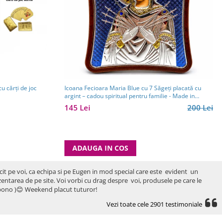
cu cărți de joc
Icoana Fecioara Maria Blue cu 7 Săgeți placată cu
argint – cadou spiritual pentru familie - Made in
Grecia - 12,5 x 15,5 cm
145 Lei
200 Lei
ADAUGA IN COS
icit pe voi, ca echipa si pe Eugen in mod special care este evident un
rezentarea de pe site. Voi vorbi cu drag despre voi, produsele pe care le
ro bono )😊 Weekend placut tuturor!
Vezi toate cele 2901 testimoniale