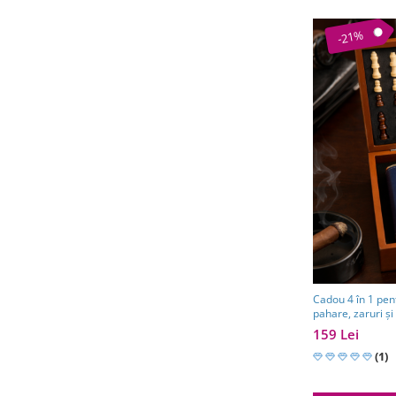
-21%
Cadou 4 în 1 pent
pahare, zaruri și 
159 Lei
(1)