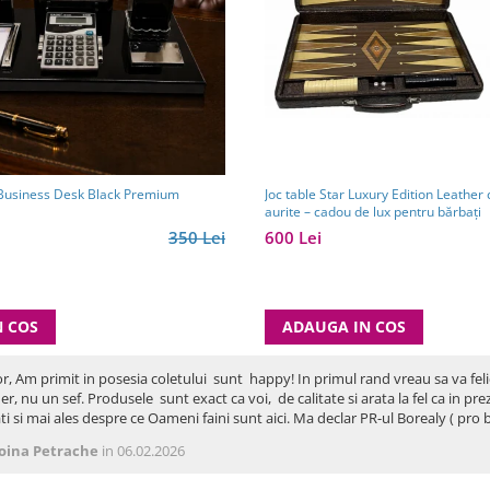
Joc table Star Luxury Edition Leather 
 Business Desk Black Premium
aurite – cadou de lux pentru bărbați
600 Lei
350 Lei
ADAUGA IN COS
N COS
or, Am primit in posesia coletului sunt happy! In primul rand vreau sa va fel
er, nu un sef. Produsele sunt exact ca voi, de calitate si arata la fel ca in p
ti si mai ales despre ce Oameni faini sunt aici. Ma declar PR-ul Borealy ( p
oina Petrache
in 06.02.2026