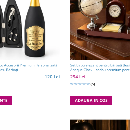
 cu Accesorii Premium Personalizată
Set birou elegant pentru bărbați Bus
ntru Bărbați
Antique Clock – cadou premium pentr
partener de afaceri
120 Lei
294 Lei
(5)
ANTE
ADAUGA IN COS