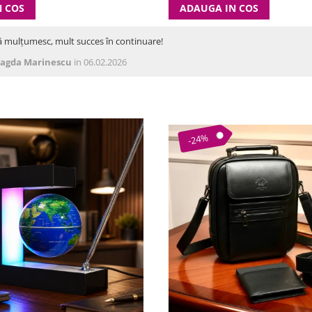
N COS
ADAUGA IN COS
ă mulțumesc, mult succes în continuare!
agda Marinescu
in 06.02.2026
-24%