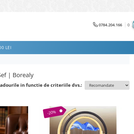
0784.204.166
0
0 LEI
Șef | Borealy
adourile in functie de criteriile dvs.:
-20%