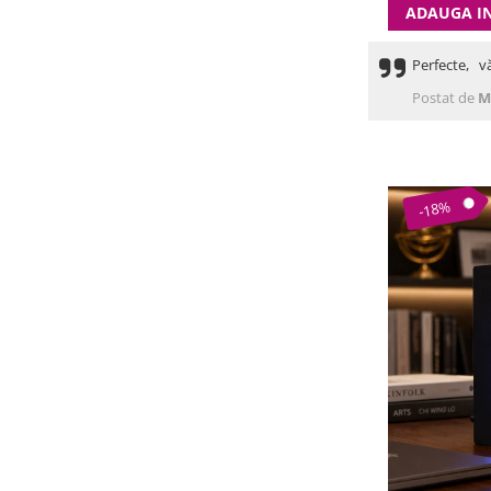
ADAUGA I
Perfecte, v
Postat de
M
-18%