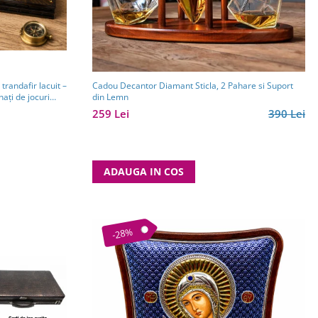
trandafir lacuit –
Cadou Decantor Diamant Sticla, 2 Pahare si Suport
ați de jocuri
din Lemn
259 Lei
390 Lei
ADAUGA IN COS
-28%