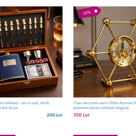
-30%
ru bărbați – set cu șah, sticlă,
Ceas decorativ auriu Orbis Aureum S
cărți de joc
premium pentru bărbați eleganți
200 Lei
350 Lei