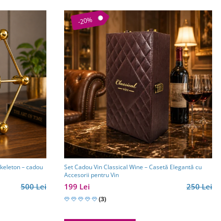
-20%
keleton – cadou
Set Cadou Vin Classical Wine – Casetă Elegantă cu
Accesorii pentru Vin
500 Lei
199 Lei
250 Lei
(3)