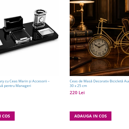
ury cu Ceas Marin și Accesorii –
Ceas de Masă Decorativ Bicicletă Auri
ivă pentru Manageri
30 x 25 cm
220 Lei
N COS
ADAUGA IN COS