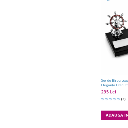
Set de Birou Lux
Eleganță Execut
295 Lei
(3)
ADAUGA I