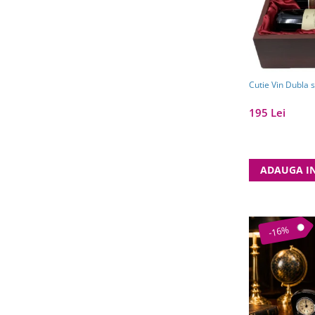
195 Lei
ADAUGA I
-16%