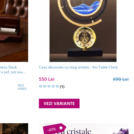
iness Desk
Ceas decorativ cu nisip artistic - Art Table Clock
u șef, soț sau
550 Lei
690 Lei
VEZI
(1)
VIDEO
VEZI VARIANTE
-40%