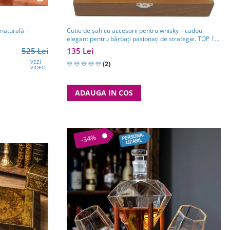
 naturală –
Cutie de șah cu accesorii pentru whisky – cadou
elegant pentru bărbați pasionați de strategie. TOP 10
Cadouri Barbati
525 Lei
135 Lei
VEZI
(2)
VIDEO
ADAUGA IN COS
-34%