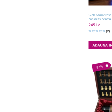
Glob pământesc c
business pentru 
călătorii
245 Lei
(2)
ADAUGA I
-32%