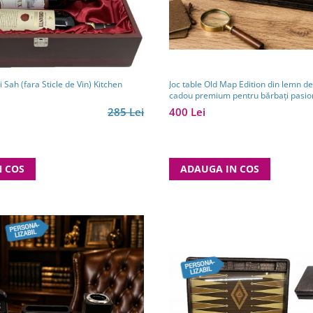
Joc table Old Map Edition din lemn de 
Cutie Vin Dubla si Sah (fara Sticle de Vin) Kitchen
cadou premium pentru bărbați pasion
clasice
400 Lei
285 Lei
ADAUGA IN COS
N COS