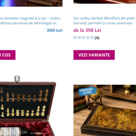
u levitație magnetică și pix – cadou
Set cadou bărbați WestPolo din piele
bărbați pasionați de tehnologie și
borsetă, portofel și curea premium
300 Lei
de la 398 Lei
(4)
N COS
VEZI VARIANTE