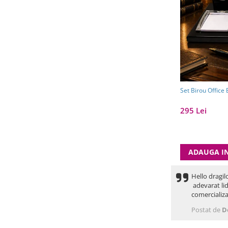
Set Birou Office
295 Lei
ADAUGA I
Hello dragil
adevarat lid
comercializa
Postat de
D