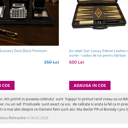
Joc table Star Luxury Edition Leather 
 Business Desk Black Premium
aurite – cadou de lux pentru bărbați
600 Lei
350 Lei
ADAUGA IN COS
N COS
or, Am primit in posesia coletului sunt happy! In primul rand vreau sa va fel
er, nu un sef. Produsele sunt exact ca voi, de calitate si arata la fel ca in p
ti si mai ales despre ce Oameni faini sunt aici. Ma declar PR-ul Borealy ( p
oina Petrache
in 06.02.2026