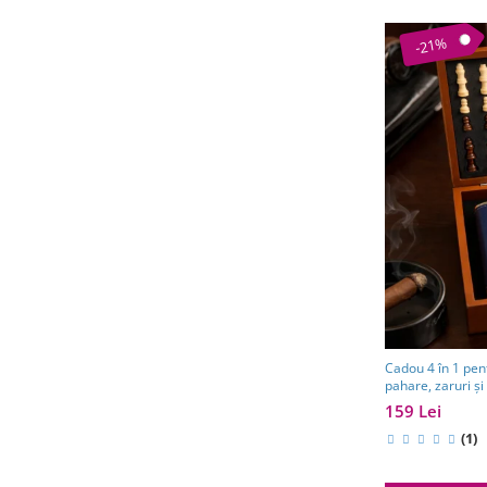
-21%
Cadou 4 în 1 pent
pahare, zaruri și 
159 Lei
(1)