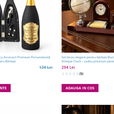
 cu Accesorii Premium Personalizată
Set birou elegant pentru bărbați Bus
ntru Bărbați
Antique Clock – cadou premium pentr
partener de afaceri
120 Lei
294 Lei
(5)
ANTE
ADAUGA IN COS