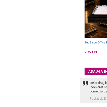
Set Birou Office
295 Lei
ADAUGA I
Hello dragil
adevarat lid
comercializa
Postat de
D