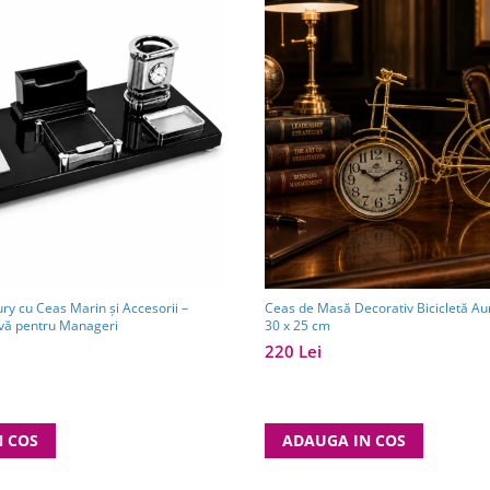
ury cu Ceas Marin și Accesorii –
Ceas de Masă Decorativ Bicicletă Auri
ivă pentru Manageri
30 x 25 cm
220 Lei
N COS
ADAUGA IN COS