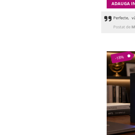
ADAUGA I
Perfecte, v
Postat de
M
-18%