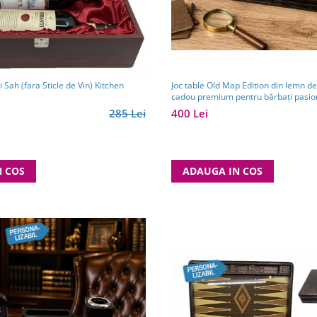
Joc table Old Map Edition din lemn de 
Cutie Vin Dubla si Sah (fara Sticle de Vin) Kitchen
cadou premium pentru bărbați pasion
clasice
400 Lei
285 Lei
ADAUGA IN COS
N COS