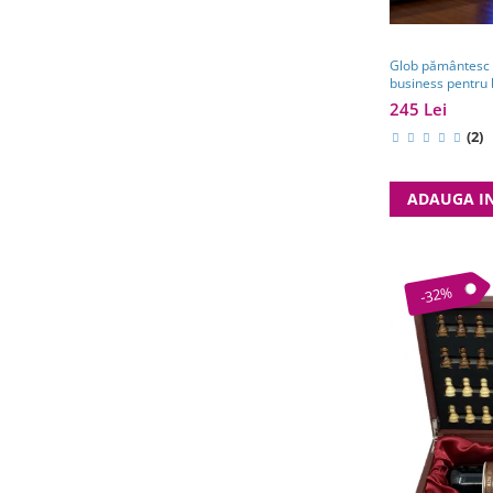
Glob pământesc c
business pentru 
călătorii
245 Lei
(2)
ADAUGA I
-32%