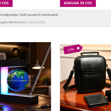
N COS
ADAUGA IN COS
ă mulțumesc, mult succes în continuare!
agda Marinescu
in 06.02.2026
-24%