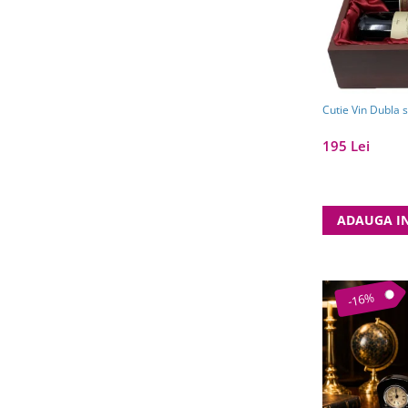
195 Lei
ADAUGA I
-16%