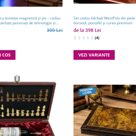
u levitație magnetică și pix – cadou
Set cadou bărbați WestPolo din piele
bărbați pasionați de tehnologie și
borsetă, portofel și curea premium
300 Lei
de la 398 Lei
(4)
N COS
VEZI VARIANTE