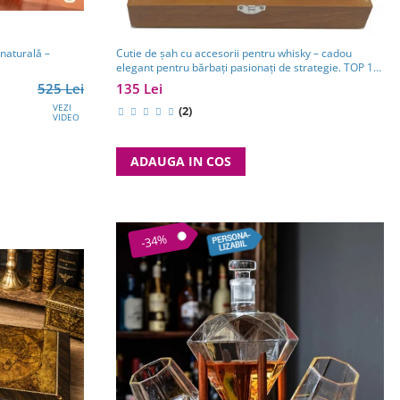
 naturală –
Cutie de șah cu accesorii pentru whisky – cadou
elegant pentru bărbați pasionați de strategie. TOP 10
Cadouri Barbati
525 Lei
135 Lei
VEZI
(2)
VIDEO
ADAUGA IN COS
-34%