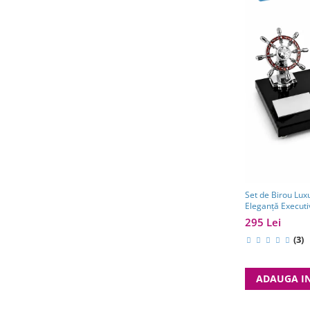
Set de Birou Lux
Eleganță Execut
295 Lei
(3)
ADAUGA I