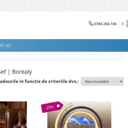
0784.204.166
0
0 LEI
Șef | Borealy
adourile in functie de criteriile dvs.:
-20%