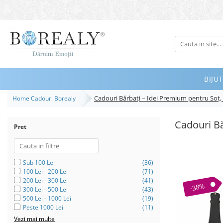
Bijuterii
Tipuri
Inele
BIJUT
Cercei
Cadouri Bărbați – Idei Premium pentru Soț, T
Home Cadouri Borealy
Bratari
Coliere
Cadouri Bă
Pret
Seturi
Brose
Tiare
Sub 100 Lei
(36)
100 Lei - 200 Lei
(71)
Destinatari
200 Lei - 300 Lei
(41)
-38%
300 Lei - 500 Lei
(43)
Bijuterii Femei
500 Lei - 1000 Lei
(19)
Peste 1000 Lei
(11)
Bijuterii Copii
Vezi mai multe