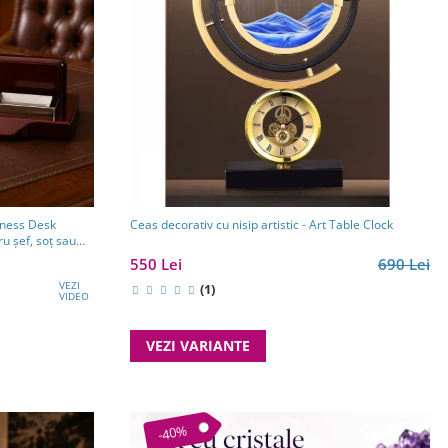
iness Desk
Ceas decorativ cu nisip artistic - Art Table Clock
u șef, soț sau
550 Lei
690 Lei
VEZI
(1)
VIDEO
VEZI VARIANTE
-40%