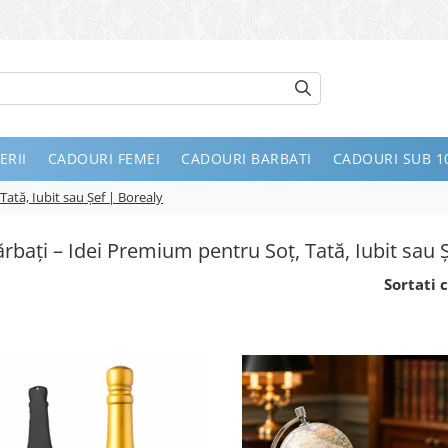
ERII
CADOURI FEMEI
CADOURI BARBATI
CADOURI SUB 10
ată, Iubit sau Șef | Borealy
rbați – Idei Premium pentru Soț, Tată, Iubit sau 
Sortati c