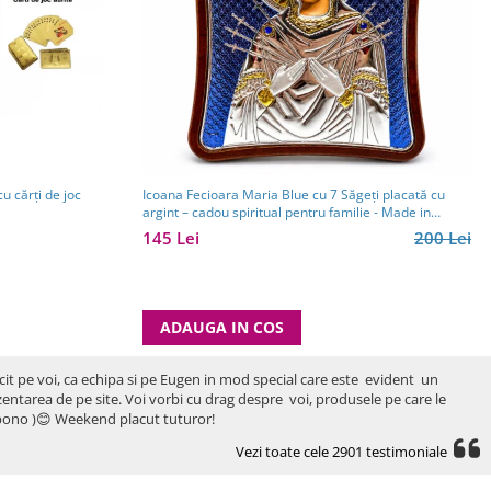
cu cărți de joc
Icoana Fecioara Maria Blue cu 7 Săgeți placată cu
argint – cadou spiritual pentru familie - Made in
Grecia - 12,5 x 15,5 cm
145 Lei
200 Lei
ADAUGA IN COS
icit pe voi, ca echipa si pe Eugen in mod special care este evident un
rezentarea de pe site. Voi vorbi cu drag despre voi, produsele pe care le
ro bono )😊 Weekend placut tuturor!
Vezi toate cele 2901 testimoniale