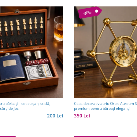
-30%
ru bărbați – set cu șah, sticlă,
Ceas decorativ auriu Orbis Aureum S
cărți de joc
premium pentru bărbați eleganți
200 Lei
350 Lei