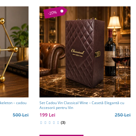
-20%
keleton – cadou
Set Cadou Vin Classical Wine – Casetă Elegantă cu
Accesorii pentru Vin
500 Lei
199 Lei
250 Lei
(3)