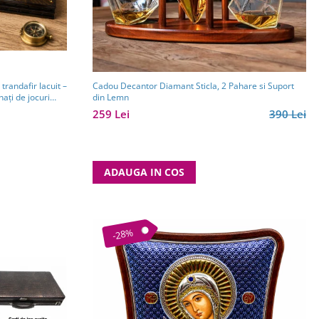
trandafir lacuit –
Cadou Decantor Diamant Sticla, 2 Pahare si Suport
ați de jocuri
din Lemn
259 Lei
390 Lei
ADAUGA IN COS
-28%