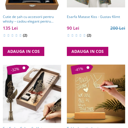
Esarfa Matase Kiss - Gustav Klimt
Cutie de șah cu accesorii pentru
whisky – cadou elegant pentru
bărbați pasionați de strategie. TOP
90 Lei
200 Lei
135 Lei
10 Cadouri Barbati
(2)
(2)
ADAUGA IN COS
ADAUGA IN COS
-41%
-32%