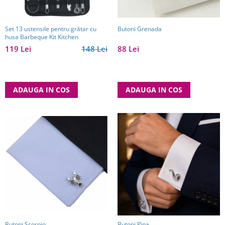
Butoni Grenada
Set 13 ustensile pentru grătar cu
husa Barbeque Kit Kitchen
88 Lei
119 Lei
148 Lei
ADAUGA IN COS
ADAUGA IN COS
Butoni Scorpio
Butoni Pipa