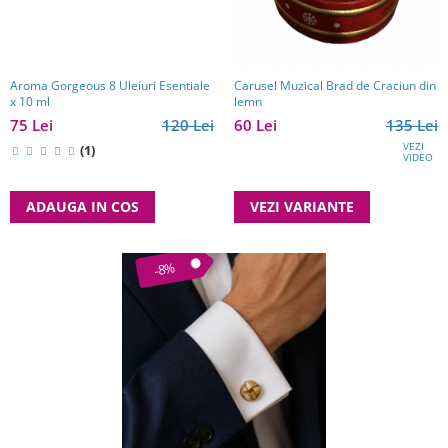
Aroma Gorgeous 8 Uleiuri Esentiale
Carusel Muzical Brad de Craciun din
x 10 ml
lemn
75 Lei
120 Lei
60 Lei
135 Lei
VEZI
(1)
VIDEO
ADAUGA IN COS
VEZI VARIANTE
-8%