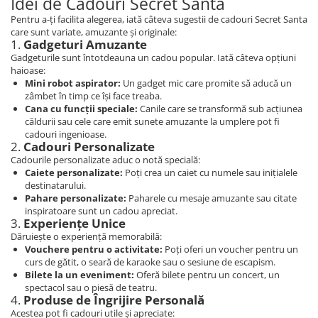
Idei de Cadouri Secret Santa
Pentru a-ți facilita alegerea, iată câteva sugestii de cadouri Secret Santa
care sunt variate, amuzante și originale:
1.
Gadgeturi Amuzante
Gadgeturile sunt întotdeauna un cadou popular. Iată câteva opțiuni
haioase:
Mini robot aspirator:
Un gadget mic care promite să aducă un
zâmbet în timp ce își face treaba.
Cana cu funcții speciale:
Canile care se transformă sub acțiunea
căldurii sau cele care emit sunete amuzante la umplere pot fi
cadouri ingenioase.
2.
Cadouri Personalizate
Cadourile personalizate aduc o notă specială:
Caiete personalizate:
Poți crea un caiet cu numele sau inițialele
destinatarului.
Pahare personalizate:
Paharele cu mesaje amuzante sau citate
inspiratoare sunt un cadou apreciat.
3.
Experiențe Unice
Dăruiește o experiență memorabilă:
Vouchere pentru o activitate:
Poți oferi un voucher pentru un
curs de gătit, o seară de karaoke sau o sesiune de escapism.
Bilete la un eveniment:
Oferă bilete pentru un concert, un
spectacol sau o piesă de teatru.
4.
Produse de Îngrijire Personală
Acestea pot fi cadouri utile și apreciate: