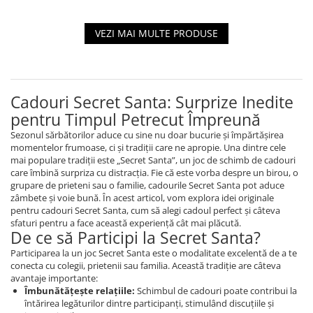
VEZI MAI MULTE PRODUSE
Cadouri Secret Santa: Surprize Inedite
pentru Timpul Petrecut Împreună
Sezonul sărbătorilor aduce cu sine nu doar bucurie și împărtășirea
momentelor frumoase, ci și tradiții care ne apropie. Una dintre cele
mai populare tradiții este „Secret Santa”, un joc de schimb de cadouri
care îmbină surpriza cu distracția. Fie că este vorba despre un birou, o
grupare de prieteni sau o familie, cadourile Secret Santa pot aduce
zâmbete și voie bună. În acest articol, vom explora idei originale
pentru cadouri Secret Santa, cum să alegi cadoul perfect și câteva
sfaturi pentru a face această experiență cât mai plăcută.
De ce să Participi la Secret Santa?
Participarea la un joc Secret Santa este o modalitate excelentă de a te
conecta cu colegii, prietenii sau familia. Această tradiție are câteva
avantaje importante:
Îmbunătățește relațiile:
Schimbul de cadouri poate contribui la
întărirea legăturilor dintre participanți, stimulând discuțiile și