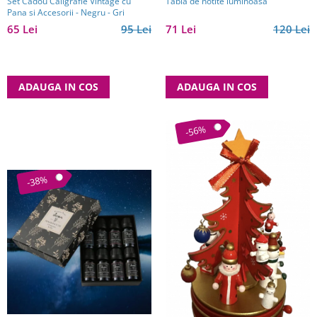
Set Cadou Caligrafie Vintage cu
Tabla de notite luminoasa
Pana si Accesorii - Negru - Gri
65 Lei
95 Lei
71 Lei
120 Lei
ADAUGA IN COS
ADAUGA IN COS
-56%
-38%