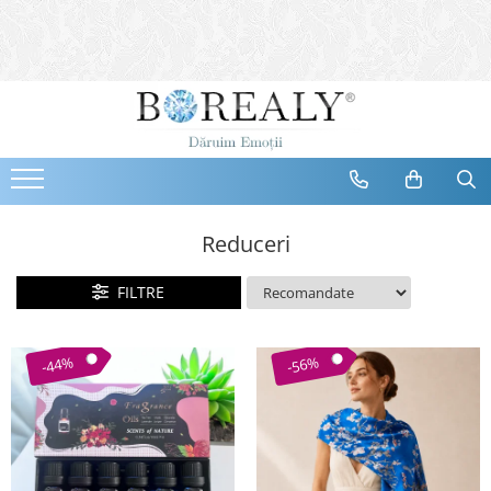
Bijuterii
Tipuri
Inele
Cercei
Bratari
Coliere
Reduceri
Seturi
FILTRE
Brose
Tiare
Destinatari
-44%
-56%
Bijuterii Femei
Bijuterii Copii
Bijuterii Mirese
Selectii