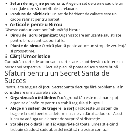
Seturi de îngrijire personală:
Alege un set de creme sau uleiuri
esențiale care să contribuie la relaxare.
Produse de bărbierit:
Un set de bărbierit de calitate este un
cadou rafinat pentru bărbați.
5.
Articole pentru Birou
Găsește cadouri care pot îmbunătăți biroul:
Birou de lucru organizat:
Organizatoare amuzante sau stilate
pentru birou sunt cadouri utile.
Plante de birou:
O mică plantă poate aduce un strop de verdeață
și prospețime.
6.
Cărți Umoristice
Cumpără o carte de umor sau o carte care se potrivește cu interesele
persoanei respective. O lectură plăcută poate aduce o stare bună.
Sfaturi pentru un Secret Santa de
Succes
Pentru a te asigura că jocul Secret Santa decurge fără probleme, ia în
considerare următoarele sfaturi:
Organizează o întâlnire:
Dacă grupul tău este mai mare, poți
organiza o întâlnire pentru a stabili regulile și bugetul.
Alege un sistem de tragere la sorți:
Folosește un sistem de
tragere la sorți pentru a determina cine va dărui cadou cui. Acest
lucru va adăuga un element de surpriză și distracție.
Stabilește o dată limită:
Asigură-te că toată lumea știe când
trebuie să aducă cadoul, astfel încât să nu existe confuzii.