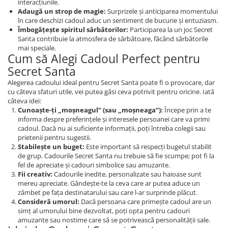
interacțiunile.
Adaugă un strop de magie:
Surprizele și anticiparea momentului
în care deschizi cadoul aduc un sentiment de bucurie și entuziasm.
Îmbogățește spiritul sărbătorilor:
Participarea la un joc Secret
Santa contribuie la atmosfera de sărbătoare, făcând sărbătorile
mai speciale.
Cum să Alegi Cadoul Perfect pentru
Secret Santa
Alegerea cadoului ideal pentru Secret Santa poate fi o provocare, dar
cu câteva sfaturi utile, vei putea găsi ceva potrivit pentru oricine. Iată
câteva idei:
Cunoaște-ți „moșneagul” (sau „moșneaga”):
Începe prin a te
informa despre preferințele și interesele persoanei care va primi
cadoul. Dacă nu ai suficiente informații, poți întreba colegii sau
prietenii pentru sugestii.
Stabilește un buget:
Este important să respecți bugetul stabilit
de grup. Cadourile Secret Santa nu trebuie să fie scumpe; pot fi la
fel de apreciate și cadouri simbolice sau amuzante.
Fii creativ:
Cadourile inedite, personalizate sau haioase sunt
mereu apreciate. Gândește-te la ceva care ar putea aduce un
zâmbet pe fața destinatarului sau care l-ar surprinde plăcut.
Consideră umorul:
Dacă persoana care primește cadoul are un
simț al umorului bine dezvoltat, poți opta pentru cadouri
amuzante sau nostime care să se potrivească personalității sale.