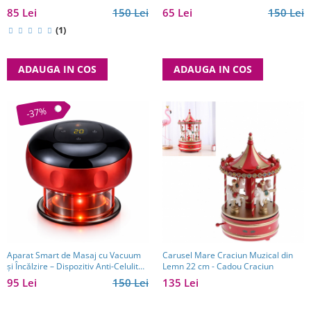
85 Lei
150 Lei
65 Lei
150 Lei
(1)
ADAUGA IN COS
ADAUGA IN COS
-37%
Aparat Smart de Masaj cu Vacuum
Carusel Mare Craciun Muzical din
și Încălzire – Dispozitiv Anti-Celulită
Lemn 22 cm - Cadou Craciun
pentru Circulație și Relaxare
95 Lei
150 Lei
135 Lei
Musculară