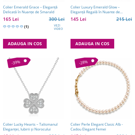
Colier Emerald Grace – Eleganță
Colier Luxury Emerald Glow –
Delicată în Nuanțe de Smarald
Eleganță Regală în Nuante de
Smarald
165 Lei
300 Lei
145 Lei
215 Lei
VEZI
(1)
VIDEO
ADAUGA IN COS
ADAUGA IN COS
-39%
-28%
Colier Lucky Hearts – Talismanul
Colier Perle Elegant Clasic Alb -
Eleganței, Iubirii și Norocului
Cadou Elegant Femei