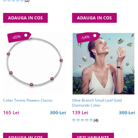
(2)
ADAUGA IN COS
ADAUGA IN COS
-45%
-54%
Olive Branch Small Leaf Gold
Colier Tennis Flowers Classic
Diamonds Colier
139 Lei
300 Lei
165 Lei
300 Lei
(4)
VEZI VARIANTE
ADAUGA IN COS