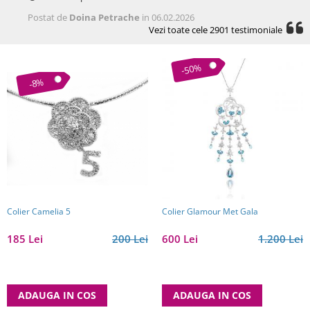
Postat de
Doina Petrache
in 06.02.2026
Vezi toate cele 2901 testimoniale
-50%
-8%
Colier Camelia 5
Colier Glamour Met Gala
185 Lei
200 Lei
600 Lei
1.200 Lei
ADAUGA IN COS
ADAUGA IN COS