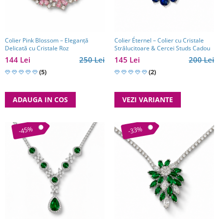
Colier Pink Blossom – Eleganță
Colier Éternel – Colier cu Cristale
Delicată cu Cristale Roz
Strălucitoare & Cercei Studs Cadou
144 Lei
250 Lei
145 Lei
200 Lei
(5)
(2)
ADAUGA IN COS
VEZI VARIANTE
-45%
-33%