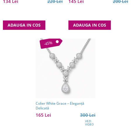
134 Lei
220 Lei
145 Lei
200 Lei
ADAUGA IN COS
ADAUGA IN COS
-45%
Colier White Grace – Eleganță
Delicată
165 Lei
300 Lei
VEZI
VIDEO