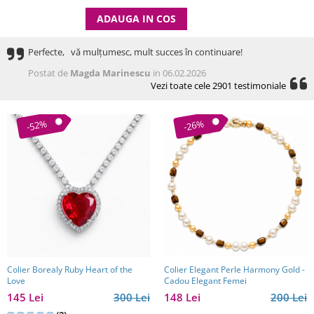
ADAUGA IN COS
Perfecte, vă mulțumesc, mult succes în continuare!
Postat de
Magda Marinescu
in 06.02.2026
Vezi toate cele 2901 testimoniale
-52%
-26%
Colier Borealy Ruby Heart of the
Colier Elegant Perle Harmony Gold -
Love
Cadou Elegant Femei
145 Lei
300 Lei
148 Lei
200 Lei