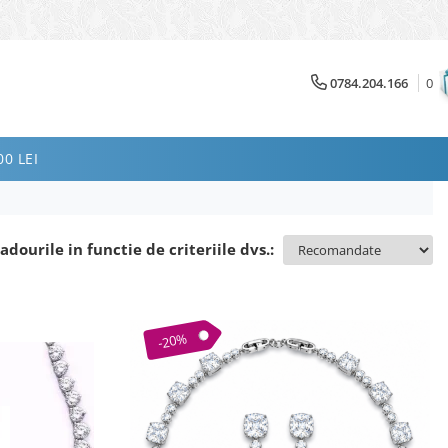
0784.204.166
0
0 LEI
adourile in functie de criteriile dvs.:
-20%