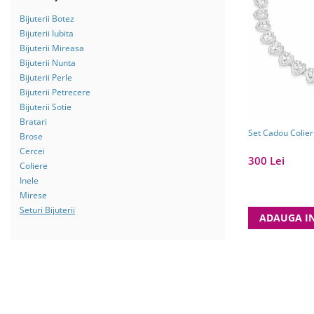
Bijuterii Mirese
Bijuterii Botez
Selectii
Bijuterii Iubita
Reduceri
Bijuterii Mireasa
Bijuterii Nunta
Cele mai noi
Bijuterii Perle
Cele mai vandute
Bijuterii Petrecere
Bijuterii Sotie
Cele mai votate
Bratari
Cu video
Set Cadou Colier
Brose
Cercei
Pret
300 Lei
Coliere
0 Lei - 100 Lei
Inele
Mirese
100 Lei - 200 Lei
Seturi Bijuterii
ADAUGA I
200 Lei - 300 Lei
300 Lei - 500 Lei
500 Lei - 1000 Lei
1000 Lei +