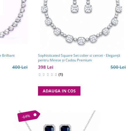
 Brilliant
Sophisticated Square Set colier si cercei - Eleganță
pentru Mirese și Cadou Premium
400 Lei
398 Lei
500 Lei
(1)
ADAUGA IN COS
-64%