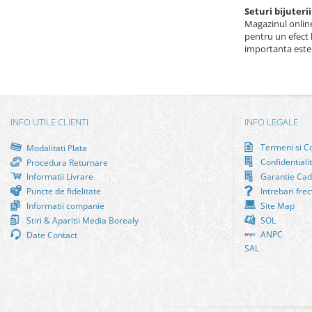
Seturi bijuterii
Magazinul online 
pentru un efect l
importanta este 
INFO UTILE CLIENTI
INFO LEGALE
Termeni si Co
Modalitati Plata
Confidentiali
Procedura Returnare
Informatii Livrare
Garantie Cad
Puncte de fidelitate
Intrebari fre
Informatii companie
Site Map
Stiri & Aparitii Media Borealy
SOL
ANPC
Date Contact
SAL