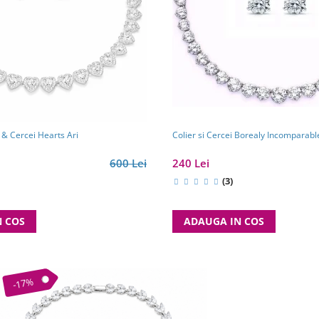
 & Cercei Hearts Ari
Colier si Cercei Borealy Incomparable
600 Lei
240 Lei
(3)
N COS
ADAUGA IN COS
-17%