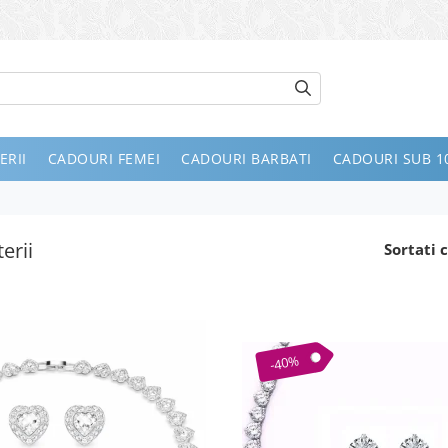
ERII
CADOURI FEMEI
CADOURI BARBATI
CADOURI SUB 10
terii
Sortati c
-40%