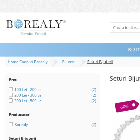
Bijuterii
Tipuri
Inele
BIJUT
Cercei
Seturi Bijuterii
Home Cadouri Borealy
Bijuterii
Bratari
Coliere
Seturi Biju
Pret
Seturi
100 Lei - 200 Lei
(2)
Brose
200 Lei - 300 Lei
(2)
300 Lei - 500 Lei
(2)
Tiare
-50%
Destinatari
Producatori
Bijuterii Femei
Borealy
(2)
Bijuterii Copii
Seturi Bijuterii