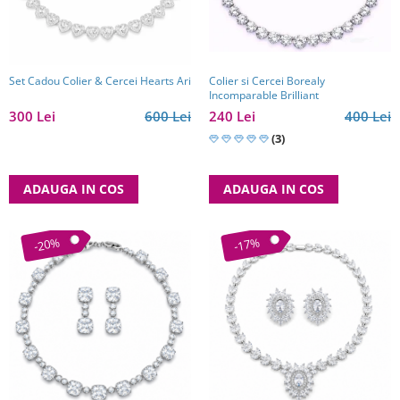
Reduceri
Cele mai noi
Cele mai vandute
Cele mai votate
Colier si Cercei Borealy
Set Cadou Colier & Cercei Hearts Ari
Incomparable Brilliant
Cu video
240 Lei
400 Lei
300 Lei
600 Lei
Pret
(3)
0 Lei - 100 Lei
100 Lei - 200 Lei
ADAUGA IN COS
ADAUGA IN COS
200 Lei - 300 Lei
300 Lei - 500 Lei
-20%
-17%
500 Lei - 1000 Lei
1000 Lei +