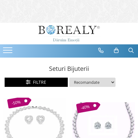
Bijuterii
Tipuri
Inele
Cercei
Bratari
Coliere
Seturi Bijuterii
Seturi
FILTRE
Brose
Tiare
Destinatari
-50%
-40%
Bijuterii Femei
Bijuterii Copii
Bijuterii Mirese
Selectii