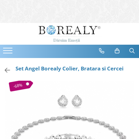
Bijuterii
Tipuri
Inele
Cercei
Bratari
Coliere
Set Angel Borealy Colier, Bratara si Cercei
Seturi
Brose
-68%
Tiare
Destinatari
Bijuterii Femei
Bijuterii Copii
Bijuterii Mirese
Selectii