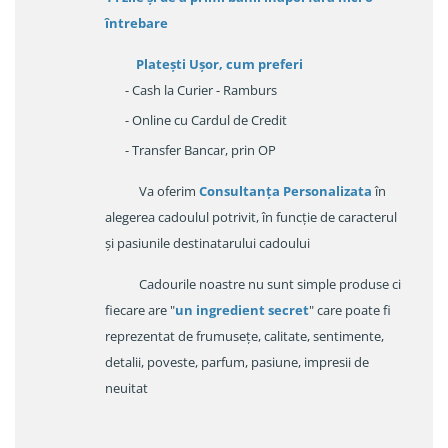
întrebare
Platești Ușor
, cum preferi
- Cash la Curier - Ramburs
- Online cu Cardul de Credit
- Transfer Bancar, prin OP
Va oferim
Consultanța Personalizata
în
alegerea cadoulul potrivit, în funcție de caracterul
și pasiunile destinatarului cadoului
Cadourile noastre nu sunt simple produse ci
fiecare are "
un ingredient secret
" care poate fi
reprezentat de frumusețe, calitate, sentimente,
detalii, poveste, parfum, pasiune, impresii de
neuitat