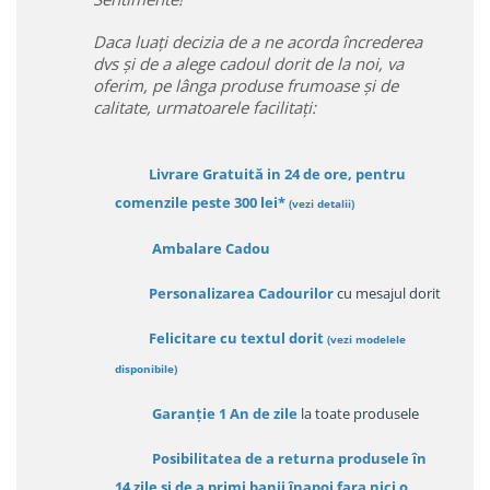
Daca luați decizia de a ne acorda încrederea
dvs și de a alege cadoul dorit de la noi, va
oferim, pe lânga produse frumoase și de
calitate, urmatoarele facilitați:
Livrare Gratuită in 24 de ore, pentru
comenzile peste 300 lei*
(vezi detalii)
Ambalare Cadou
Personalizarea Cadourilor
cu mesajul dorit
Felicitare cu textul dorit
(
vezi modelele
disponibile
)
Garanție
1 An de zile
la toate produsele
Posibilitatea de a returna produsele în
14 zile
și de a primi
banii înapoi fara nici o