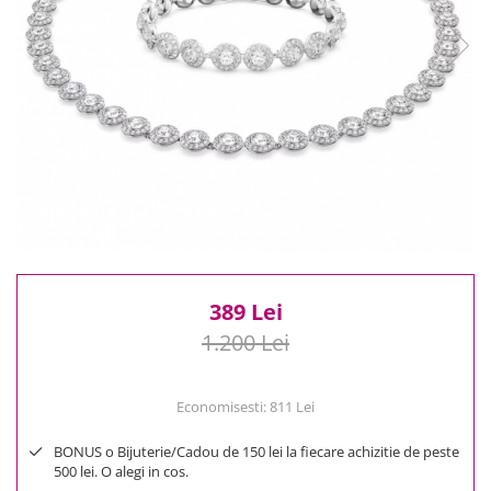
Reduceri
Cele mai noi
Cele mai vandute
Cele mai votate
Cu video
Pret
0 Lei - 100 Lei
100 Lei - 200 Lei
200 Lei - 300 Lei
300 Lei - 500 Lei
500 Lei - 1000 Lei
389 Lei
1000 Lei +
1.200 Lei
Economisesti:
811
Lei
BONUS o Bijuterie/Cadou de 150 lei la fiecare achizitie de peste
500 lei. O alegi in cos.