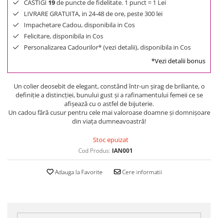
CASTIGI
19
de puncte de fidelitate. 1 punct = 1 Lei
LIVRARE GRATUITA, in 24-48 de ore, peste 300 lei
Impachetare Cadou, disponibila in Cos
Felicitare, disponibila in Cos
Personalizarea Cadourilor* (vezi detalii), disponibila in Cos
*Vezi detalii bonus
Un colier deosebit de elegant, constând într-un şirag de briliante, o
definiţie a distincţiei, bunului gust şi a rafinamentului femeii ce se
afişează cu o astfel de bijuterie.
Un cadou fără cusur pentru cele mai valoroase doamne şi domnişoare
din viaţa dumneavoastră!
Stoc epuizat
Cod Produs:
IAN001
Adauga la Favorite
Cere informatii