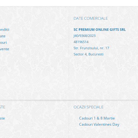
DATE COMERCIALE
nditii
SC PREMIUM ONLINE GIFTS SRL
tate
J40/9368/2023
48196514
ouri
Str. Frunzisului, nr. 17
cvente
Sector 4, Bucuresti
STE
OCAZII SPECIALE
ste
Cadouri 1 & 8 Martie
Cadouri Valentines Day