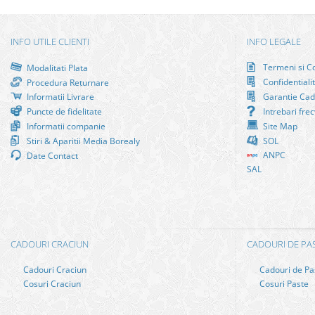
INFO UTILE CLIENTI
INFO LEGALE
Termeni si Co
Modalitati Plata
Confidentiali
Procedura Returnare
Informatii Livrare
Garantie Cad
Puncte de fidelitate
Intrebari fre
Informatii companie
Site Map
Stiri & Aparitii Media Borealy
SOL
ANPC
Date Contact
SAL
CADOURI CRACIUN
CADOURI DE PA
Cadouri Craciun
Cadouri de Pa
Cosuri Craciun
Cosuri Paste