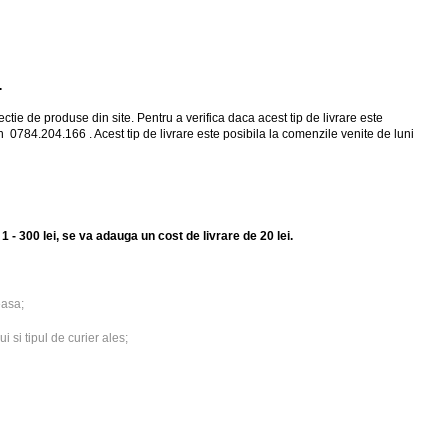
.
lectie de produse din site. Pentru a verifica daca acest tip de livrare este
on
0784.204.166
. Acest tip de livrare este posibila la comenzile venite de luni
1 - 300 lei, se va adauga un cost de livrare de 20 lei.
easa;
i si tipul de curier ales;