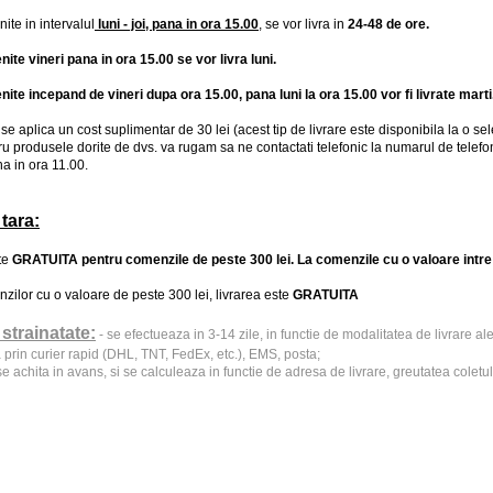
ite in intervalul
luni - joi, pana in ora 15.00
, se vor livra in
24-48 de ore.
ite vineri pana in ora 15.00 se vor livra luni.
ite incepand de vineri dupa ora 15.00, pana luni la ora 15.00 vor fi livrate marti
: se aplica un cost suplimentar de 30 lei (acest tip de livrare este disponibila la o se
ru produsele dorite de dvs. va rugam sa ne contactati telefonic la numarul de telef
a in ora 11.00.
 tara:
te
GRATUITA pentru comenzile de peste 300 lei
.
La comenzile cu o valoare intre 
nzilor cu o valoare de peste 300 lei, livrarea este
GRATUITA
 strainatate:
- se efectueaza in 3-14 zile, in functie de modalitatea de livrare al
 prin curier rapid (DHL, TNT, FedEx, etc.), EMS, posta;
i se achita in avans, si se calculeaza in functie de adresa de livrare, greutatea coletulu