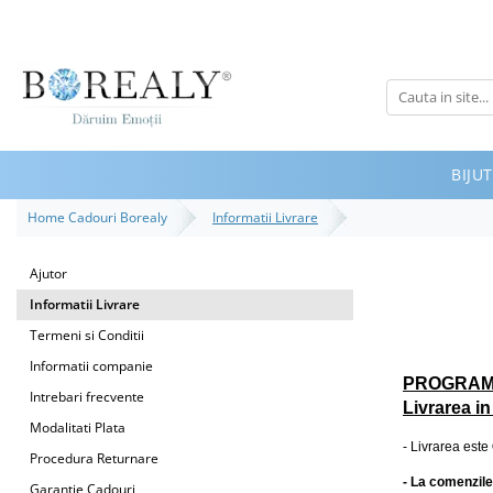
Bijuterii
Tipuri
Inele
BIJUT
Cercei
Home Cadouri Borealy
Informatii Livrare
Bratari
Coliere
Ajutor
Seturi
Informatii Livrare
Brose
Termeni si Conditii
Tiare
Informatii companie
PROGRAM CU
Destinatari
Intrebari frecvente
Livrarea i
Bijuterii Femei
Modalitati Plata
- Livrarea
este
Procedura Returnare
Bijuterii Copii
-
La comenzile 
Garantie Cadouri