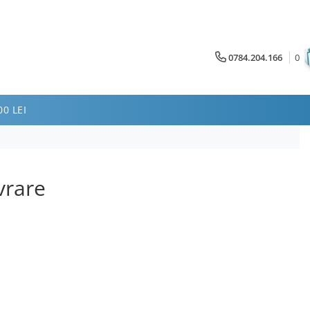
0784.204.166
0
0 LEI
vrare