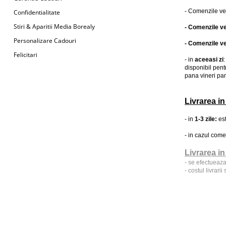
Bijuterii Mirese
- Comenzile ven
Confidentialitate
Selectii
Stiri & Aparitii Media Borealy
- Comenzile ven
Reduceri
Personalizare Cadouri
- Comenzile ven
Cele mai noi
Felicitari
- in
aceeasi zi
Cele mai vandute
disponibil pent
pana vineri pan
Cele mai votate
Cu video
Livrarea in
Pret
-
in
1-3 zile:
es
0 Lei - 100 Lei
- in cazul come
100 Lei - 200 Lei
Livrarea in
200 Lei - 300 Lei
- se efectueaza
- costul livrari
300 Lei - 500 Lei
500 Lei - 1000 Lei
1000 Lei +