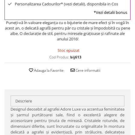
Personalizarea Cadourilor* (vezi detalii), disponibila in Cos
*Vezi detalii bonus
Puneţi-vă în valoare eleganţa cu o bijuterie de mare efect şi în vogă în
acest an, o delicată agrafă pentru păr cu cristale şi împodobită cu pene
albe. O declaraţie de stil, pentru miresele graţioase şi rafinate ale
anului 2016!
Stoc epuizat
Cod Produs:
bij613
Adauga la Favorite
Cere informatii
Descriere
Designul deosebit al agrafei Adore Luxe va accentua feminitatea
şi şarmul purtătoarei sale, fiind o excelentă alegere de
accesorizare pentru ţinuta de mireasă. Cristalele rotunde, de
dimensiuni diferite, sunt încrustate cu originalitate în montura
delicată a agrafei şi evidenţiază, prin strălucire, delicateţea