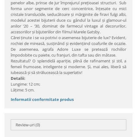
penelor albe, prinse de jur împrejurul preţioasei structuri. Sub
forma unor segmente de cerc concentrice, înţesate cu mici
cristale translucide, seducătoare şi mărginite de firavi fulgi albi,
modelul acestei bijuterii duce cu gândul la luxul şi glamour-ul
anilor ’20 – ’30, dominat de farmecul vintage al decorurilor,
accesoriilor şi bijuteriilor din filmul Marele Gatsby.
Cărei ţinute i se va potrivi o asemenea bijuterie de lux? Evident,
rochiei de mireasă, susţinând şi evidenţiind coafurile de ocazie.
De asemenea, agrafa Adore Luxe se pretează rochiilor
împodobite cu paiete, cu franjuri, din tafta sau din mătase.
Rezultatul? O splendidă apariţie, plină de rafinament şi stil, a
femeii frumoase, inteligente şi moderne. Şi, mai ales, liberă să
iubească şi să strălucească la superlativ!
Detalii:
Lungime: 12 cm;
Lăţime: 5 cm.
Informatii conformitate produs
Review-uri
(0)