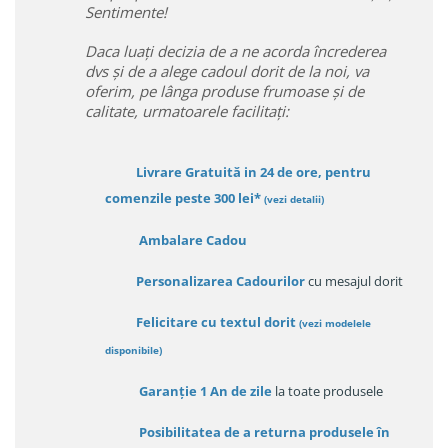
Sentimente!
Daca luați decizia de a ne acorda încrederea
dvs și de a alege cadoul dorit de la noi, va
oferim, pe lânga produse frumoase și de
calitate, urmatoarele facilitați:
Livrare Gratuită in 24 de ore, pentru
comenzile peste 300 lei*
(vezi detalii)
Ambalare Cadou
Personalizarea Cadourilor
cu mesajul dorit
Felicitare cu textul dorit
(
vezi modelele
disponibile
)
Garanție
1 An de zile
la toate produsele
Posibilitatea de a returna produsele în