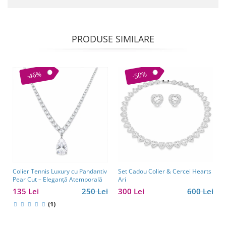
PRODUSE SIMILARE
-46%
-50%
Colier Tennis Luxury cu Pandantiv
Set Cadou Colier & Cercei Hearts
Pear Cut – Eleganță Atemporală
Ari
135 Lei
250 Lei
300 Lei
600 Lei
(1)