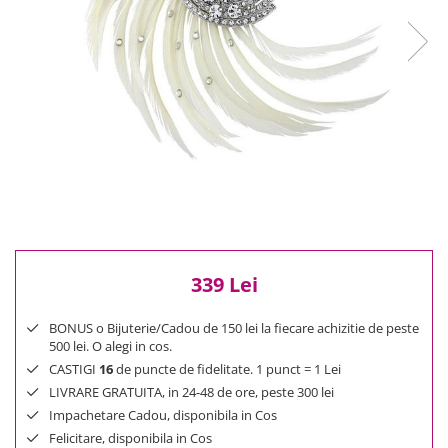
Reduceri
Cele mai noi
Cele mai vandute
Cele mai votate
Cu video
Pret
0 Lei - 100 Lei
100 Lei - 200 Lei
200 Lei - 300 Lei
300 Lei - 500 Lei
500 Lei - 1000 Lei
339 Lei
1000 Lei +
BONUS o Bijuterie/Cadou de 150 lei la fiecare achizitie de peste
500 lei. O alegi in cos.
CASTIGI
16
de puncte de fidelitate. 1 punct = 1 Lei
LIVRARE GRATUITA, in 24-48 de ore, peste 300 lei
Impachetare Cadou, disponibila in Cos
Felicitare, disponibila in Cos