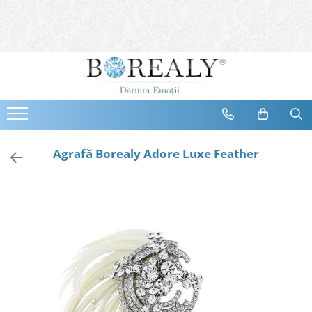
Bijuterii
Tipuri
Inele
Cercei
Bratari
Coliere
Agrafă Borealy Adore Luxe Feather
Seturi
Brose
Tiare
Destinatari
Bijuterii Femei
Bijuterii Copii
Bijuterii Mirese
Selectii