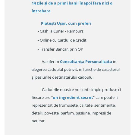
14 zile
și de a primi
banii înapoi fara nici o
întrebare
Platești Ușor
, cum preferi
- Cash la Curier - Ramburs
- Online cu Cardul de Credit
- Transfer Bancar, prin OP
Va oferim
Consultanța Personalizata
în
alegerea cadoulul potrivit, în funcție de caracterul
și pasiunile destinatarului cadoului
Cadourile noastre nu sunt simple produse ci
fiecare are "
un ingredient secret
" care poate fi
reprezentat de frumusețe, calitate, sentimente,
detalii, poveste, parfum, pasiune, impresii de
neuitat