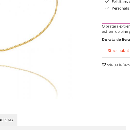
Felicitare,
Personaliza
O brățară extrem 
extrem de bine p
Durata de livra
Stoc epuizat
Adauga la Favo
BOREALY