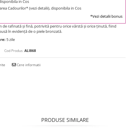
 disponibila in Cos
rea Cadourilor* (vezi detalii), disponibila in Cos
*Vezi detalii bonus
de rafinată și fină, potrivită pentru orice vârstă și orice ținută, fiind
usă în evidență de o piele bronzată.
re:
5 zile
Cod Produs:
ALI868
rite
Cere informatii
PRODUSE SIMILARE