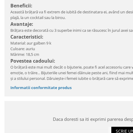
Beneficii:
Această brățară va fi extrem de iubită de destinatara ei, având un design
plajă, la un cocktail sau la birou.
Avantaje:
Brățara este decorată cu 3 superbe inimi ca se răsucesc în jurul axei sale
Caracteristici:
Material: aur galben 9 k
Culoare: auriu
Mărime: 18,5 cm
Povestea cadoului:
O brățară este mai mult decât o bijuterie, poate fi acel accesoriu care v
emoție, o trăire... Bijuteriile unei femei dăinuie peste ani, fiind mai mu
și a stilului personal. Dăruiește-i femeii iubite o brățară care să expri
Informatii conformitate produs
Daca doresti sa iti exprimi parerea des
SCRIE U