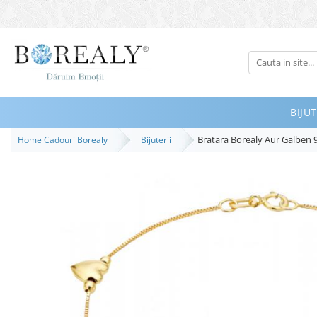
Bijuterii
Tipuri
Inele
BIJUT
Cercei
Bratara Borealy Aur Galben 9
Home Cadouri Borealy
Bijuterii
Bratari
Coliere
Seturi
Brose
Tiare
Destinatari
Bijuterii Femei
Bijuterii Copii