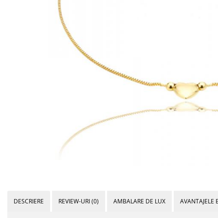
Bijuterii Mirese
Selectii
Reduceri
Cele mai noi
Cele mai vandute
Cele mai votate
Cu video
Pret
0 Lei - 100 Lei
100 Lei - 200 Lei
200 Lei - 300 Lei
300 Lei - 500 Lei
500 Lei - 1000 Lei
1000 Lei +
DESCRIERE
REVIEW-URI
(0)
AMBALARE DE LUX
AVANTAJELE 