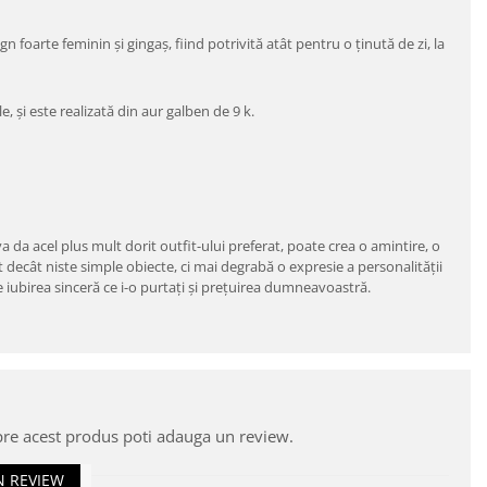
 foarte feminin și gingaș, fiind potrivită atât pentru o ținută de zi, la
, și este realizată din aur galben de 9 k.
a da acel plus mult dorit outfit-ului preferat, poate crea o amintire, o
lt decât niste simple obiecte, ci mai degrabă o expresie a personalității
me iubirea sinceră ce i-o purtați și prețuirea dumneavoastră.
pre acest produs poti adauga un review.
N REVIEW