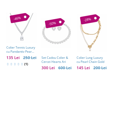
-46%
-28%
-50%
Colier Tennis Luxury
C
cu Pandantiv Pear
–
Cut – Eleganță
c
135 Lei
250 Lei
1
Colier Lung Luxury
Set Cadou Colier &
Atemporală
cu Pearl Chain Gold
Cercei Hearts Ari
(1)
145 Lei
200 Lei
300 Lei
600 Lei