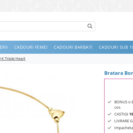
ERII
CADOURI FEMEI
CADOURI BARBATI
CADOURI SUB 10
 K Triple Heart
Bratara Bor
BONUS o Bij
cos.
CASTIGI
1
LIVRARE GR
Impachetar