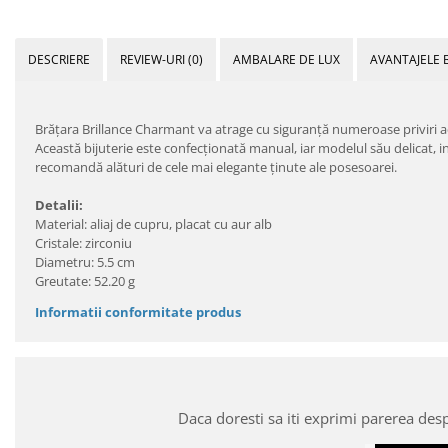
DESCRIERE
REVIEW-URI
(0)
AMBALARE DE LUX
AVANTAJELE 
Brăţara Brillance Charmant va atrage cu siguranţă numeroase priviri admi
Această bijuterie este confecţionată manual, iar modelul său delicat, i
recomandă alături de cele mai elegante ţinute ale posesoarei.
Detalii:
Material: aliaj de cupru, placat cu aur alb
Cristale: zirconiu
Diametru: 5.5 cm
Greutate: 52.20 g
Informatii conformitate produs
Daca doresti sa iti exprimi parerea des