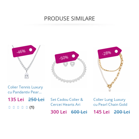
PRODUSE SIMILARE
-46%
-28%
-50%
Colier Tennis Luxury
C
cu Pandantiv Pear
–
Cut – Eleganță
c
135 Lei
250 Lei
1
Colier Lung Luxury
Set Cadou Colier &
Atemporală
cu Pearl Chain Gold
Cercei Hearts Ari
(1)
145 Lei
200 Lei
300 Lei
600 Lei