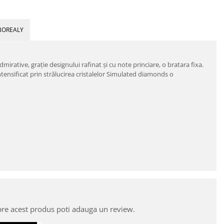
BOREALY
rative, graţie designului rafinat şi cu note princiare, o bratara fixa.
ntensificat prin strălucirea cristalelor Simulated diamonds o
pre acest produs poti adauga un review.