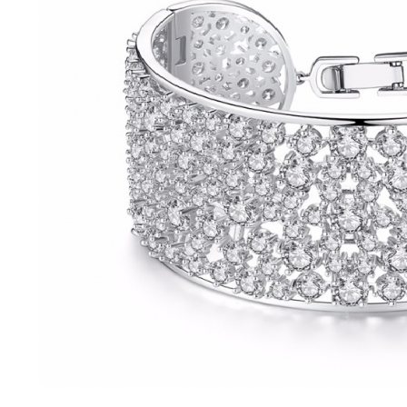
Bijuterii Mirese
Selectii
Reduceri
Cele mai noi
Cele mai vandute
Cele mai votate
Cu video
Pret
0 Lei - 100 Lei
100 Lei - 200 Lei
200 Lei - 300 Lei
300 Lei - 500 Lei
500 Lei - 1000 Lei
1000 Lei +