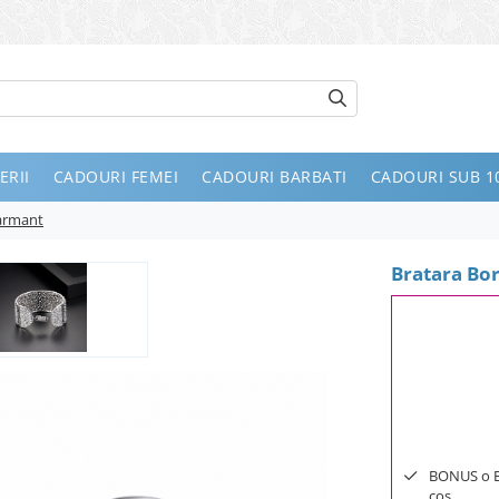
ERII
CADOURI FEMEI
CADOURI BARBATI
CADOURI SUB 10
harmant
Bratara Bo
BONUS o Bij
cos.