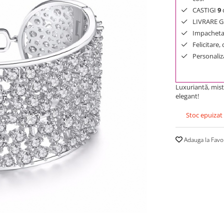
CASTIGI
9
d
LIVRARE GR
Impachetar
Felicitare,
Personaliza
Luxuriantă, mist
elegant!
Stoc epuizat
Adauga la Favo