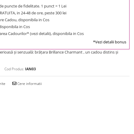
e puncte de fidelitate. 1 punct = 1 Lei
ATUITA, in 24-48 de ore, peste 300 lei
e Cadou, disponibila in Cos
 disponibila in Cos
rea Cadourilor* (vezi detalii), disponibila in Cos
*Vezi detalii bonus
erioasă şi senzuală: brăţara Brillance Charmant , un cadou distins şi
Cod Produs:
IAN03
rite
Cere informatii