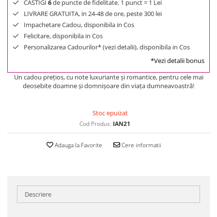
CASTIGI
6
de puncte de fidelitate. 1 punct = 1 Lei
LIVRARE GRATUITA, in 24-48 de ore, peste 300 lei
Impachetare Cadou, disponibila in Cos
Felicitare, disponibila in Cos
Personalizarea Cadourilor* (vezi detalii), disponibila in Cos
*Vezi detalii bonus
Un cadou preţios, cu note luxuriante şi romantice, pentru cele mai
deosebite doamne şi domnişoare din viaţa dumneavoastră!
Stoc epuizat
Cod Produs:
IAN21
Adauga la Favorite
Cere informatii
Descriere