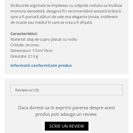
Strălucirile argintate se împletesc cu sclipirile rodiului ce învăluie
montura deosebită, designul fin recomandând această brăţară
spre a fi purtată alături de cele mai elegante ţinute, indiferent
de ocazie sau mediul în care se vrea a fi afişată.
Caracteristici:
Material: aliaj de cupru placat cu rodiu
Cristale: zirconiu
Dimensiuni: 17cm/19cm
Greutate: 21.9 g
Informatii conformitate produs
Review-uri
(0)
Daca doresti sa iti exprimi parerea despre acest
produs poti adauga un review.
SCRIE UN REVIEW