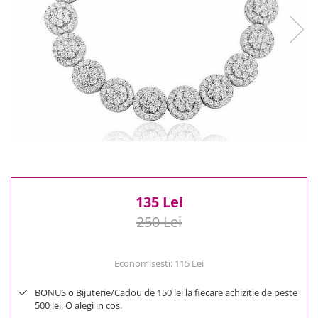
Reduceri
Cele mai noi
Cele mai vandute
Cele mai votate
Cu video
Pret
0 Lei - 100 Lei
100 Lei - 200 Lei
200 Lei - 300 Lei
300 Lei - 500 Lei
500 Lei - 1000 Lei
135 Lei
1000 Lei +
250 Lei
Economisesti:
115
Lei
BONUS o Bijuterie/Cadou de 150 lei la fiecare achizitie de peste
500 lei. O alegi in cos.