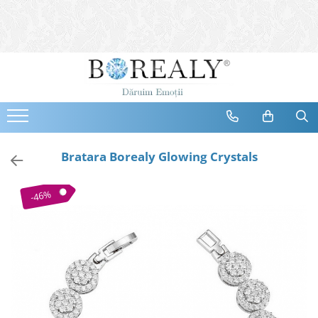
Bijuterii
Tipuri
Inele
Cercei
Bratari
Coliere
Bratara Borealy Glowing Crystals
Seturi
Brose
-46%
Tiare
Destinatari
Bijuterii Femei
Bijuterii Copii
Bijuterii Mirese
Selectii