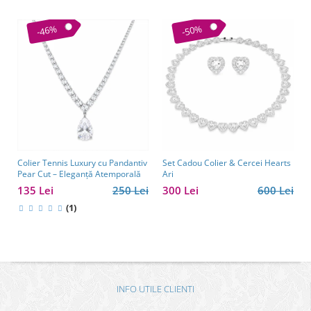
-46%
-50%
Colier Tennis Luxury cu Pandantiv
Set Cadou Colier & Cercei Hearts
Pear Cut – Eleganță Atemporală
Ari
135 Lei
250 Lei
300 Lei
600 Lei
(1)
INFO UTILE CLIENTI