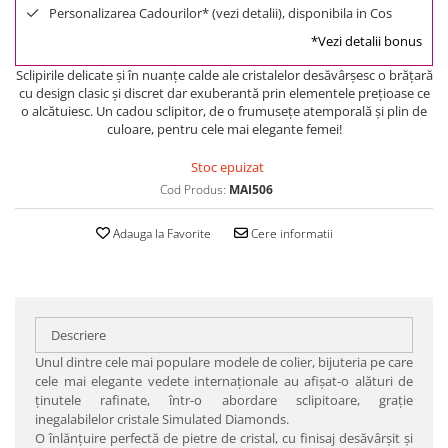
Personalizarea Cadourilor* (vezi detalii), disponibila in Cos
*Vezi detalii bonus
Sclipirile delicate şi în nuanţe calde ale cristalelor desăvârşesc o brăţară
cu design clasic şi discret dar exuberantă prin elementele preţioase ce
o alcătuiesc. Un cadou sclipitor, de o frumuseţe atemporală şi plin de
culoare, pentru cele mai elegante femei!
Stoc epuizat
Cod Produs:
MAI506
Adauga la Favorite
Cere informatii
Descriere
Unul dintre cele mai populare modele de colier, bijuteria pe care
cele mai elegante vedete internaţionale au afişat-o alături de
ţinutele rafinate, într-o abordare sclipitoare, graţie
inegalabilelor cristale Simulated Diamonds.
O înlănţuire perfectă de pietre de cristal, cu finisaj desăvârşit şi