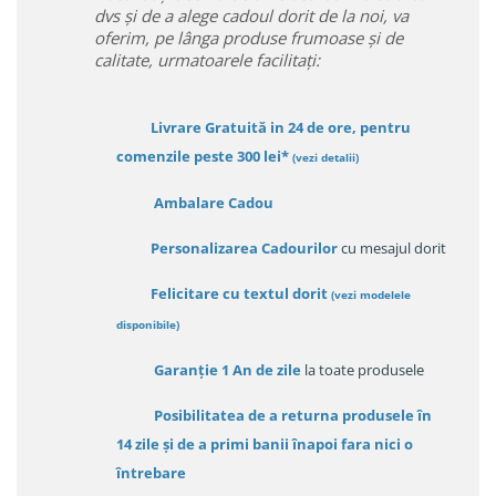
dvs și de a alege cadoul dorit de la noi, va
oferim, pe lânga produse frumoase și de
calitate, urmatoarele facilitați:
Livrare Gratuită in 24 de ore, pentru
comenzile peste 300 lei*
(vezi detalii)
Ambalare Cadou
Personalizarea Cadourilor
cu mesajul dorit
Felicitare cu textul dorit
(
vezi modelele
disponibile
)
Garanție
1 An de zile
la toate produsele
Posibilitatea de a returna produsele în
14 zile
și de a primi
banii înapoi fara nici o
întrebare