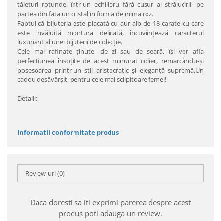
tăieturi rotunde, într-un echilibru fără cusur al strălucirii, pe
partea din fata un cristal in forma de inima roz.
Faptul că bijuteria este placată cu aur alb de 18 carate cu care
este învăluită montura delicată, încuviinţează caracterul
luxuriant al unei bijuterii de colecţie.
Cele mai rafinate ţinute, de zi sau de seară, îşi vor afla
perfecţiunea însoţite de acest minunat colier, remarcându-şi
posesoarea printr-un stil aristocratic şi eleganţă supremă.Un
cadou desăvârşit, pentru cele mai sclipitoare femei!
Detalii:
Informatii conformitate produs
Review-uri
(0)
Daca doresti sa iti exprimi parerea despre acest
produs poti adauga un review.