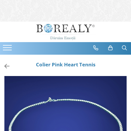
Bijuterii
Tipuri
Inele
Cercei
Bratari
Coliere
Colier Pink Heart Tennis
Seturi
Brose
Tiare
Destinatari
Bijuterii Femei
Bijuterii Copii
Bijuterii Mirese
Selectii