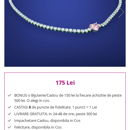
Reduceri
Cele mai noi
Cele mai vandute
Cele mai votate
Cu video
Pret
0 Lei - 100 Lei
100 Lei - 200 Lei
200 Lei - 300 Lei
300 Lei - 500 Lei
500 Lei - 1000 Lei
175 Lei
1000 Lei +
BONUS o Bijuterie/Cadou de 150 lei la fiecare achizitie de peste
500 lei. O alegi in cos.
CASTIGI
8
de puncte de fidelitate. 1 punct = 1 Lei
LIVRARE GRATUITA, in 24-48 de ore, peste 300 lei
Impachetare Cadou, disponibila in Cos
Felicitare, disponibila in Cos