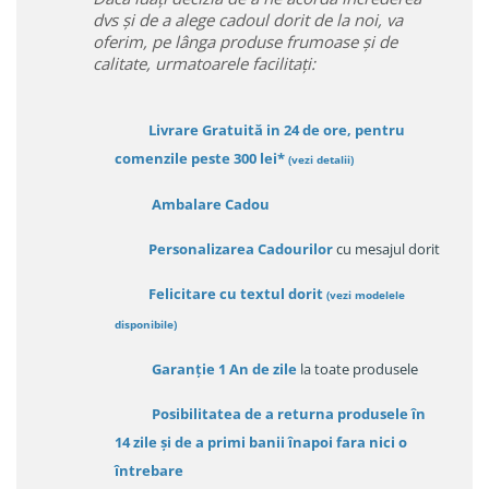
dvs și de a alege cadoul dorit de la noi, va
oferim, pe lânga produse frumoase și de
calitate, urmatoarele facilitați:
Livrare Gratuită in 24 de ore, pentru
comenzile peste 300 lei*
(vezi detalii)
Ambalare Cadou
Personalizarea Cadourilor
cu mesajul dorit
Felicitare cu textul dorit
(
vezi modelele
disponibile
)
Garanție
1 An de zile
la toate produsele
Posibilitatea de a returna produsele în
14 zile
și de a primi
banii înapoi fara nici o
întrebare