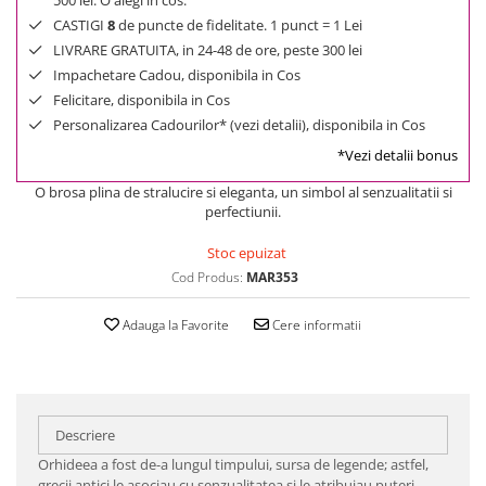
500 lei. O alegi in cos.
CASTIGI
8
de puncte de fidelitate. 1 punct = 1 Lei
LIVRARE GRATUITA, in 24-48 de ore, peste 300 lei
Impachetare Cadou, disponibila in Cos
Felicitare, disponibila in Cos
Personalizarea Cadourilor* (vezi detalii), disponibila in Cos
*Vezi detalii bonus
O brosa plina de stralucire si eleganta, un simbol al senzualitatii si
perfectiunii.
Stoc epuizat
Cod Produs:
MAR353
Adauga la Favorite
Cere informatii
Descriere
Orhideea a fost de-a lungul timpului, sursa de legende; astfel,
grecii antici le asociau cu senzualitatea şi le atribuiau puteri