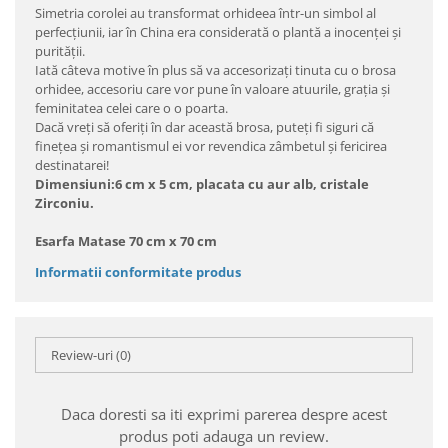
Simetria corolei au transformat orhideea într-un simbol al
perfecţiunii, iar în China era considerată o plantă a inocenţei şi
purităţii.
Iată câteva motive în plus să va accesorizaţi tinuta cu o brosa
orhidee, accesoriu care vor pune în valoare atuurile, graţia şi
feminitatea celei care o o poarta.
Dacă vreţi să oferiţi în dar această brosa, puteţi fi siguri că
fineţea şi romantismul ei vor revendica zâmbetul şi fericirea
destinatarei!
Dimensiuni:6 cm x 5 cm, placata cu aur alb, cristale
Zirconiu.
Esarfa Matase 70 cm x 70 cm
Informatii conformitate produs
Review-uri
(0)
Daca doresti sa iti exprimi parerea despre acest
produs poti adauga un review.