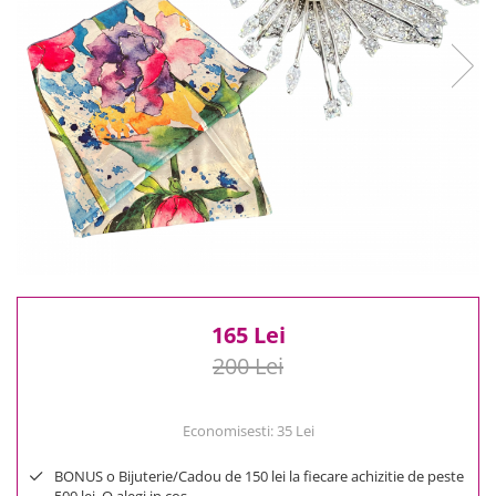
Reduceri
Cele mai noi
Cele mai vandute
Cele mai votate
Cu video
Pret
0 Lei - 100 Lei
100 Lei - 200 Lei
200 Lei - 300 Lei
300 Lei - 500 Lei
500 Lei - 1000 Lei
165 Lei
1000 Lei +
200 Lei
Economisesti:
35
Lei
BONUS o Bijuterie/Cadou de 150 lei la fiecare achizitie de peste