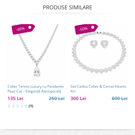
PRODUSE SIMILARE
-46%
-50%
Colier Tennis Luxury cu Pandantiv
Set Cadou Colier & Cercei Hearts
Pear Cut – Eleganță Atemporală
Ari
135 Lei
250 Lei
300 Lei
600 Lei
(1)