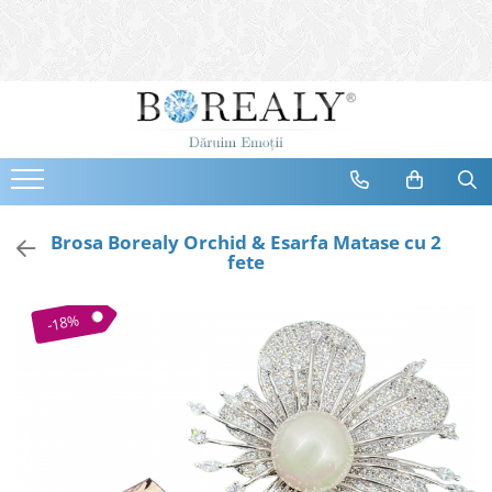
Bijuterii
Tipuri
Inele
Cercei
Bratari
Coliere
Brosa Borealy Orchid & Esarfa Matase cu 2
fete
Seturi
Brose
-18%
Tiare
Destinatari
Bijuterii Femei
Bijuterii Copii
Bijuterii Mirese
Selectii