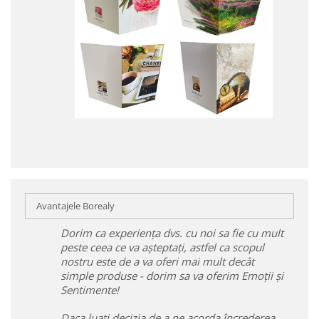
Avantajele Borealy
Dorim ca experiența dvs. cu noi sa fie cu mult
peste ceea ce va așteptați, astfel ca scopul
nostru este de a va oferi mai mult decât
simple produse - dorim sa va oferim Emoții și
Sentimente!
Daca luați decizia de a ne acorda încrederea