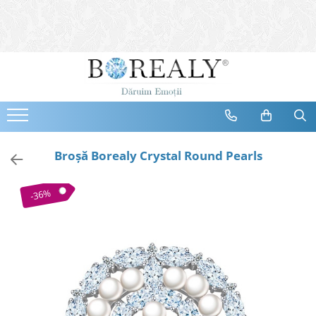
Bijuterii
Tipuri
Inele
Cercei
Bratari
Coliere
Broşă Borealy Crystal Round Pearls
Seturi
Brose
-36%
Tiare
Destinatari
Bijuterii Femei
Bijuterii Copii
Bijuterii Mirese
Selectii