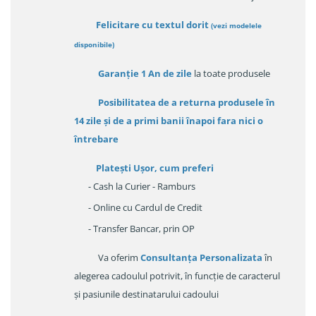
Felicitare cu textul dorit
(
vezi modelele
disponibile
)
Garanție
1 An de zile
la toate produsele
Posibilitatea de a returna produsele în
14 zile
și de a primi
banii înapoi fara nici o
întrebare
Platești Ușor
, cum preferi
- Cash la Curier - Ramburs
- Online cu Cardul de Credit
- Transfer Bancar, prin OP
Va oferim
Consultanța Personalizata
în
alegerea cadoulul potrivit, în funcție de caracterul
și pasiunile destinatarului cadoului