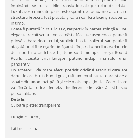
îmbinându-se cu sclipirile translucide ale pietrelor de cristal.
Luxul acestei inedite piese este sporit de rodiu, metal cu care
structura broşei a fost placată şi care-i conferă luciu şi rezistenţă
în timp.
Poate fi purtată în stilul clasic, respectiv în partea stângă a unei
elegante rochii sau a unei cămăşi office. De asemenea, poate fi
prinsă la baza decolteului, suplinind astfel colierul, sau poate fi
ataşată unei fine eşarfe înfăşurate în jurul umerilor. Variantele
de a purta o astfel de bijuterie sunt multiple, broşa Round
Pearls, ataşată unui lănţişor, putând îndeplini şi rolul unui
pandantiv.
Un accesoriu de mare efect, potrivit oricărui sezon şi care are
darul de a sublinia bunul gust, rafinamentul purtătoarei şi de a
scoate din anonimat până şi cele mai simple ţinute. Cadoul care
va încânta orice femeie, indiferent de vârstă, stil sau
personalitate.
Detalii:
Culoare pietre: transparent
Lungime – 4 cm;
Lăţime – 4 cm;