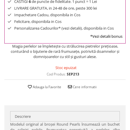
CASTIGI
6
de puncte de fidelitate. 1 punct = 1 Lei
LIVRARE GRATUITA, in 24-48 de ore, peste 300 lei
Impachetare Cadou, disponibila in Cos
Felicitare, disponibila in Cos
Personalizarea Cadourilor* (vezi detalii), disponibila in Cos
*Vezi detalii bonus
Magia perlelor se împleteşte cu strălucirea pietrelor preţioase,
conturând o bijuterie de rară frumuseţe, potrivită doamnelor şi
domnişoarelor cu stil şi gusturi alese.
Stoc epuizat
Cod Produs:
SEP213
Adauga la Favorite
Cere informatii
Descriere
Modelul original al broşei Round Pearls însumează un buchet
de sclipiri nobile, frumuseţea nepreţuită a perlelor albe