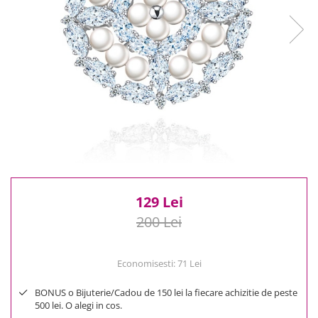
Reduceri
Cele mai noi
Cele mai vandute
Cele mai votate
Cu video
Pret
0 Lei - 100 Lei
100 Lei - 200 Lei
200 Lei - 300 Lei
300 Lei - 500 Lei
500 Lei - 1000 Lei
129 Lei
1000 Lei +
200 Lei
Economisesti:
71
Lei
BONUS o Bijuterie/Cadou de 150 lei la fiecare achizitie de peste
500 lei. O alegi in cos.