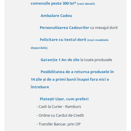
comenzile peste 300 lei*
(vezi detalii)
Ambalare Cadou
Personalizarea Cadourilor
cu mesajul dorit
Felicitare cu textul dorit
(
vezi modelele
disponibile
)
Garanție
1 An de zile
la toate produsele
Posibilitatea de a returna produsele în
14 zile
și de a primi
banii înapoi fara nici o
întrebare
Platești Ușor
, cum preferi
- Cash la Curier - Ramburs
- Online cu Cardul de Credit
- Transfer Bancar, prin OP