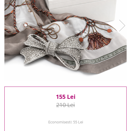
Reduceri
Cele mai noi
Cele mai vandute
Cele mai votate
Cu video
Pret
0 Lei - 100 Lei
100 Lei - 200 Lei
200 Lei - 300 Lei
300 Lei - 500 Lei
500 Lei - 1000 Lei
1000 Lei +
155 Lei
210 Lei
Economisesti:
55
Lei