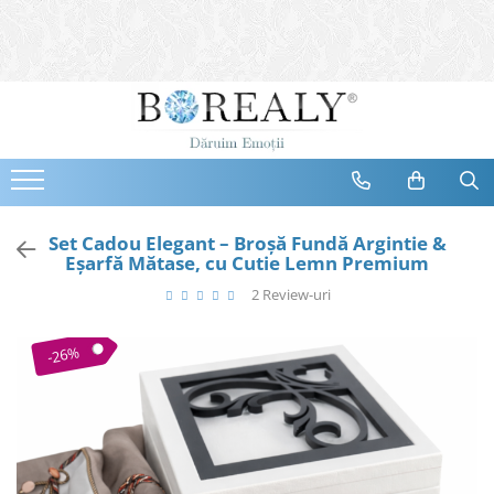
Bijuterii
Tipuri
Inele
Cercei
Bratari
Coliere
Set Cadou Elegant – Broșă Fundă Argintie &
Eșarfă Mătase, cu Cutie Lemn Premium
Seturi
2 Review-uri
Brose
Tiare
-26%
Destinatari
Bijuterii Femei
Bijuterii Copii
Bijuterii Mirese
Selectii