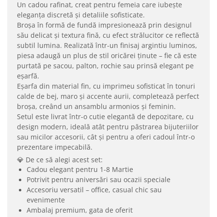
Un cadou rafinat, creat pentru femeia care iubește
eleganța discretă și detaliile sofisticate.
Broșa în formă de fundă impresionează prin designul
său delicat și textura fină, cu efect strălucitor ce reflectă
subtil lumina. Realizată într-un finisaj argintiu luminos,
piesa adaugă un plus de stil oricărei ținute – fie că este
purtată pe sacou, palton, rochie sau prinsă elegant pe
eșarfă.
Eșarfa din material fin, cu imprimeu sofisticat în tonuri
calde de bej, maro și accente aurii, completează perfect
broșa, creând un ansamblu armonios și feminin.
Setul este livrat într-o cutie elegantă de depozitare, cu
design modern, ideală atât pentru păstrarea bijuteriilor
sau micilor accesorii, cât și pentru a oferi cadoul într-o
prezentare impecabilă.
💎 De ce să alegi acest set:
Cadou elegant pentru 1-8 Martie
Potrivit pentru aniversări sau ocazii speciale
Accesoriu versatil – office, casual chic sau
evenimente
Ambalaj premium, gata de oferit