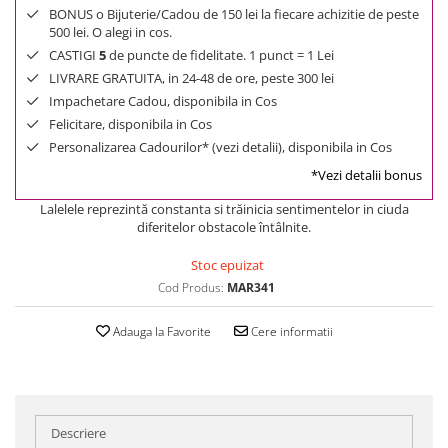
BONUS o Bijuterie/Cadou de 150 lei la fiecare achizitie de peste
500 lei. O alegi in cos.
CASTIGI
5
de puncte de fidelitate. 1 punct = 1 Lei
LIVRARE GRATUITA, in 24-48 de ore, peste 300 lei
Impachetare Cadou, disponibila in Cos
Felicitare, disponibila in Cos
Personalizarea Cadourilor* (vezi detalii), disponibila in Cos
*Vezi detalii bonus
Lalelele reprezintă constanta si trăinicia sentimentelor in ciuda
diferitelor obstacole întâlnite.
Stoc epuizat
Cod Produs:
MAR341
Adauga la Favorite
Cere informatii
Descriere