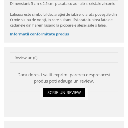
Dimensiuni: 5 cm x 2,5 cm, placata cu aur alb si cristale zirconiu.
Laleaua este simbolul declarației de iubire, o arata poveștile din
O mie si una de nopți, in care sultanul își arata iubirea fata de
cadânele din harem lăsând la picioarele alesei sale o lalea.
Informatii conformitate produs
Review-uri
(0)
Daca doresti sa iti exprimi parerea despre acest
produs poti adauga un review.
SCRIE UN REVIEW