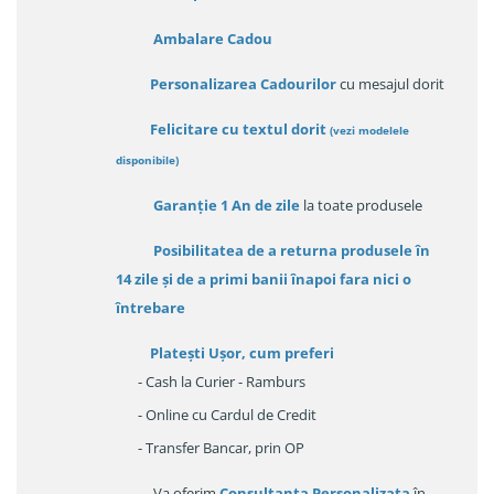
Ambalare Cadou
Personalizarea Cadourilor
cu mesajul dorit
Felicitare cu textul dorit
(
vezi modelele
disponibile
)
Garanție
1 An de zile
la toate produsele
Posibilitatea de a returna produsele în
14 zile
și de a primi
banii înapoi fara nici o
întrebare
Platești Ușor
, cum preferi
- Cash la Curier - Ramburs
- Online cu Cardul de Credit
- Transfer Bancar, prin OP
Va oferim
Consultanța Personalizata
în