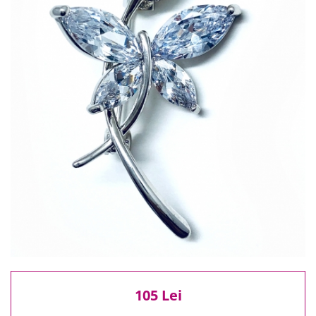
Reduceri
Cele mai noi
Cele mai vandute
Cele mai votate
Cu video
Pret
0 Lei - 100 Lei
100 Lei - 200 Lei
200 Lei - 300 Lei
300 Lei - 500 Lei
500 Lei - 1000 Lei
1000 Lei +
105 Lei