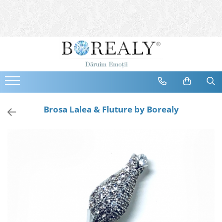
Bijuterii
Tipuri
Inele
Cercei
Bratari
Coliere
Brosa Lalea & Fluture by Borealy
Seturi
Brose
Tiare
Destinatari
Bijuterii Femei
Bijuterii Copii
Bijuterii Mirese
Selectii