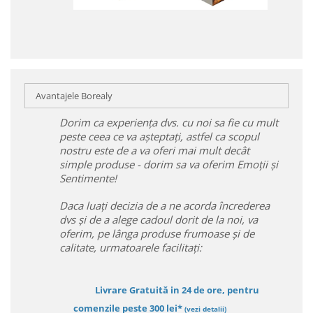
Avantajele Borealy
Dorim ca experiența dvs. cu noi sa fie cu mult
peste ceea ce va așteptați, astfel ca scopul
nostru este de a va oferi mai mult decât
simple produse - dorim sa va oferim Emoții și
Sentimente!
Daca luați decizia de a ne acorda încrederea
dvs și de a alege cadoul dorit de la noi, va
oferim, pe lânga produse frumoase și de
calitate, urmatoarele facilitați:
Livrare Gratuită in 24 de ore, pentru
comenzile peste 300 lei*
(vezi detalii)