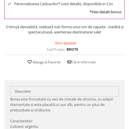
Personalizarea Cadourilor* (vezi detalii), disponibila in Cos
*Vezi detalii bonus
O broșă deosebită, realizată sub forma unui om de zapada - inedită și
spectaculoasă, asemenea destinatarei sale!
Stoc epuizat
Cod Produs:
BRO70
Adauga la Favorite
Cere informatii
Descriere
Broșa este încrustată cu zeci de cristale de zirconiu, cu sclipiri
diamantate și este placată cu aur alb, pentru un plus de
prețiozitate și strălucire.
Caracteristici:
Culoare: argintiu