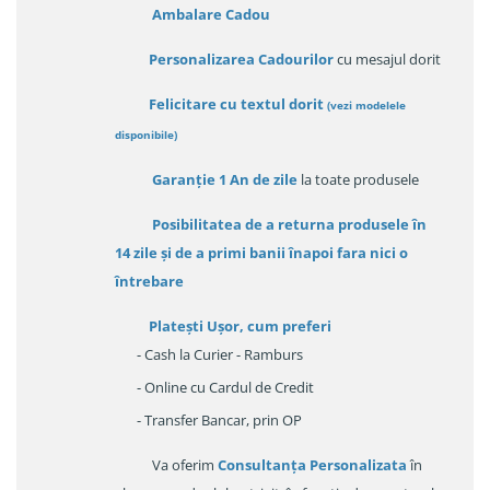
Ambalare Cadou
Personalizarea Cadourilor
cu mesajul dorit
Felicitare cu textul dorit
(
vezi modelele
disponibile
)
Garanție
1 An de zile
la toate produsele
Posibilitatea de a returna produsele în
14 zile
și de a primi
banii înapoi fara nici o
întrebare
Platești Ușor
, cum preferi
- Cash la Curier - Ramburs
- Online cu Cardul de Credit
- Transfer Bancar, prin OP
Va oferim
Consultanța Personalizata
în