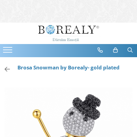
Bijuterii
Tipuri
Inele
Cercei
Bratari
Coliere
Brosa Snowman by Borealy- gold plated
Seturi
Brose
Tiare
Destinatari
Bijuterii Femei
Bijuterii Copii
Bijuterii Mirese
Selectii