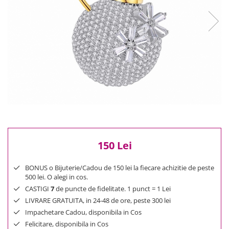
Reduceri
Cele mai noi
Cele mai vandute
Cele mai votate
Cu video
Pret
0 Lei - 100 Lei
100 Lei - 200 Lei
200 Lei - 300 Lei
300 Lei - 500 Lei
500 Lei - 1000 Lei
150 Lei
1000 Lei +
BONUS o Bijuterie/Cadou de 150 lei la fiecare achizitie de peste
500 lei. O alegi in cos.
CASTIGI
7
de puncte de fidelitate. 1 punct = 1 Lei
LIVRARE GRATUITA, in 24-48 de ore, peste 300 lei
Impachetare Cadou, disponibila in Cos
Felicitare, disponibila in Cos