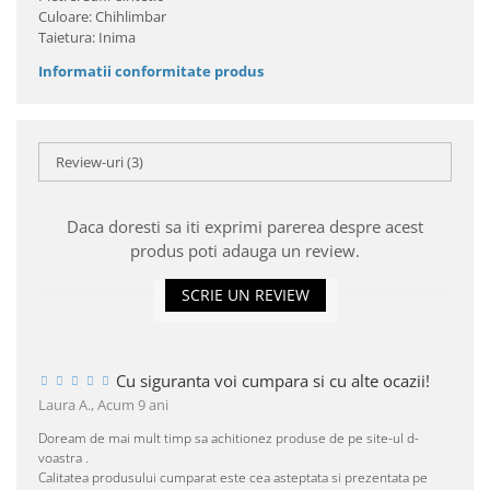
Culoare: Chihlimbar
Taietura: Inima
Informatii conformitate produs
Review-uri
(3)
Daca doresti sa iti exprimi parerea despre acest
produs poti adauga un review.
SCRIE UN REVIEW
Cu siguranta voi cumpara si cu alte ocazii!
Laura A.,
Acum 9 ani
Doream de mai mult timp sa achitionez produse de pe site-ul d-
voastra .
Calitatea produsului cumparat este cea asteptata si prezentata pe