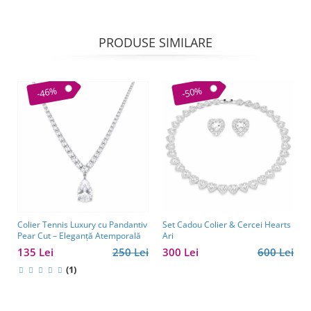
PRODUSE SIMILARE
-46%
-50%
Colier Tennis Luxury cu Pandantiv
Set Cadou Colier & Cercei Hearts
Pear Cut – Eleganță Atemporală
Ari
135 Lei
250 Lei
300 Lei
600 Lei
(1)