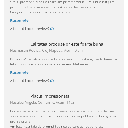
site si promptitudinea cu care am primit produsul m-a bucurat ( am
primit produsele in aproximativ 4 ore de la ora comezii ).
Cu siguranta voi cumpara si cu alte ocazii!
Raspunde
A fost util acest review?
Calitatea produselor este foarte buna
Hasmasan Rodica, Cluj Napoca,
Acum 9 ani
Buna ziua! Calitatea produselor este asa cum o stiam, foarte buna. La
fel si modul de ambalare si transmitere. Multumesc mult!
Raspunde
A fost util acest review?
Placut impresionata
Nasulea Angela, Comarnic,
Acum 14 ani
Intr-adevar am fost foarte bucuroasa sa descopar site-ul dv dar mai
ales sa descopar ca si in Romania lucrurile se pot face cu bun gust si
profesionalism.
Am fost incantata de promptitudinea cu care au fost onorate