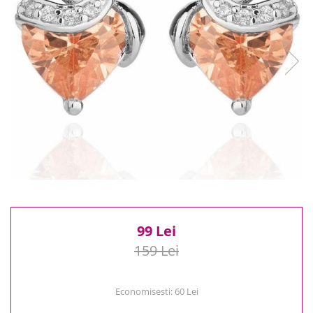
Reduceri
Cele mai noi
Cele mai vandute
Cele mai votate
Cu video
Pret
0 Lei - 100 Lei
100 Lei - 200 Lei
200 Lei - 300 Lei
300 Lei - 500 Lei
500 Lei - 1000 Lei
1000 Lei +
99 Lei
159 Lei
Economisesti:
60
Lei