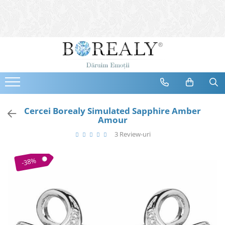
Bijuterii
Tipuri
Inele
Cercei
Bratari
Coliere
Cercei Borealy Simulated Sapphire Amber
Amour
Seturi
3 Review-uri
Brose
Tiare
-38%
Destinatari
Bijuterii Femei
Bijuterii Copii
Bijuterii Mirese
Selectii