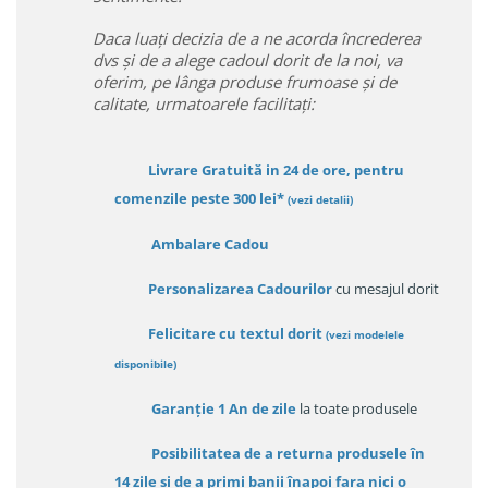
Daca luați decizia de a ne acorda încrederea
dvs și de a alege cadoul dorit de la noi, va
oferim, pe lânga produse frumoase și de
calitate, urmatoarele facilitați:
Livrare Gratuită in 24 de ore, pentru
comenzile peste 300 lei*
(vezi detalii)
Ambalare Cadou
Personalizarea Cadourilor
cu mesajul dorit
Felicitare cu textul dorit
(
vezi modelele
disponibile
)
Garanție
1 An de zile
la toate produsele
Posibilitatea de a returna produsele în
14 zile
și de a primi
banii înapoi fara nici o