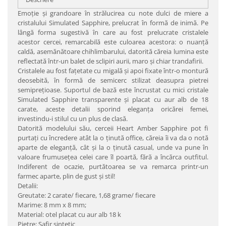
Emoţie şi grandoare în strălucirea cu note dulci de miere a
cristalului Simulated Sapphire, prelucrat în formă de inimă. Pe
lângă forma sugestivă în care au fost prelucrate cristalele
acestor cercei, remarcabilă este culoarea acestora: o nuanţă
caldă, asemănătoare chihlimbarului, datorită căreia lumina este
reflectată într-un balet de sclipiri aurii, maro şi chiar trandafirii.
Cristalele au fost faţetate cu migală şi apoi fixate într-o montură
deosebită, în formă de semicerc stilizat deasupra pietrei
semipreţioase. Suportul de bază este încrustat cu mici cristale
Simulated Sapphire transparente şi placat cu aur alb de 18
carate, aceste detalii sporind eleganţa oricărei femei,
investindu-i stilul cu un plus de clasă.
Datorită modelului său, cerceii Heart Amber Sapphire pot fi
purtaţi cu încredere atât la o ţinută office, căreia îi va da o notă
aparte de eleganţă, cât şi la o ţinută casual, unde va pune în
valoare frumuseţea celei care îl poartă, fără a încărca outfitul.
Indiferent de ocazie, purtătoarea se va remarca printr-un
farmec aparte, plin de gust şi stil!
Detalii:
Greutate: 2 carate/ fiecare, 1,68 grame/ fiecare
Marime: 8 mm x 8 mm;
Material: otel placat cu aur alb 18 k
Pietre: Safir sintetic