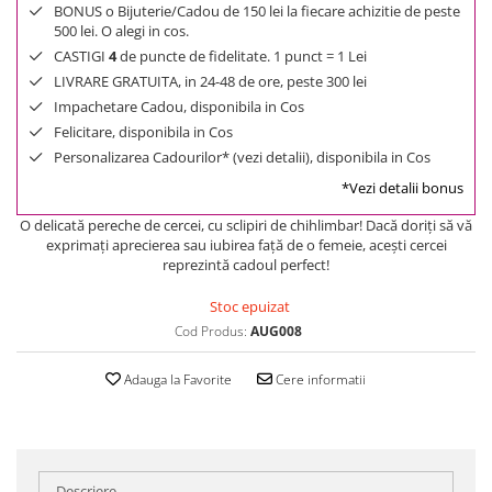
BONUS o Bijuterie/Cadou de 150 lei la fiecare achizitie de peste
500 lei. O alegi in cos.
CASTIGI
4
de puncte de fidelitate. 1 punct = 1 Lei
LIVRARE GRATUITA, in 24-48 de ore, peste 300 lei
Impachetare Cadou, disponibila in Cos
Felicitare, disponibila in Cos
Personalizarea Cadourilor* (vezi detalii), disponibila in Cos
*Vezi detalii bonus
O delicată pereche de cercei, cu sclipiri de chihlimbar! Dacă doriţi să vă
exprimaţi aprecierea sau iubirea faţă de o femeie, aceşti cercei
reprezintă cadoul perfect!
Stoc epuizat
Cod Produs:
AUG008
Adauga la Favorite
Cere informatii
Descriere