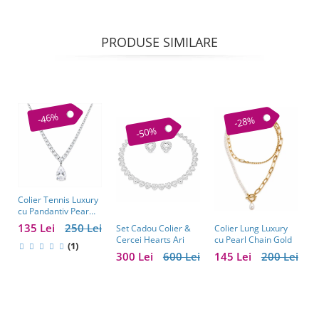
PRODUSE SIMILARE
-46%
-28%
-50%
Colier Tennis Luxury
C
cu Pandantiv Pear
–
Cut – Eleganță
c
135 Lei
250 Lei
1
Colier Lung Luxury
Set Cadou Colier &
Atemporală
cu Pearl Chain Gold
Cercei Hearts Ari
(1)
145 Lei
200 Lei
300 Lei
600 Lei