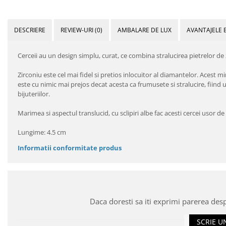
DESCRIERE
REVIEW-URI
(0)
AMBALARE DE LUX
AVANTAJELE 
Cerceii au un design simplu, curat, ce combina stralucirea pietrelor de z
Zirconiu este cel mai fidel si pretios inlocuitor al diamantelor. Acest
este cu nimic mai prejos decat acesta ca frumusete si stralucire, fiin
bijuteriilor.
Marimea si aspectul translucid, cu sclipiri albe fac acesti cercei usor 
Lungime: 4.5 cm
Informatii conformitate produs
Daca doresti sa iti exprimi parerea des
SCRIE U