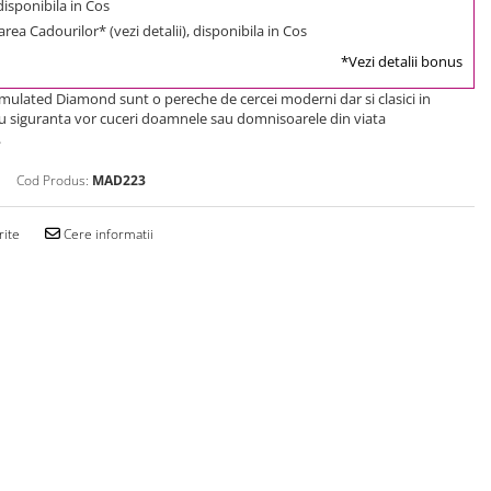
 disponibila in Cos
rea Cadourilor* (vezi detalii), disponibila in Cos
*Vezi detalii bonus
imulated Diamond sunt o pereche de cercei moderni dar si clasici in
cu siguranta vor cuceri doamnele sau domnisoarele din viata
.
Cod Produs:
MAD223
rite
Cere informatii