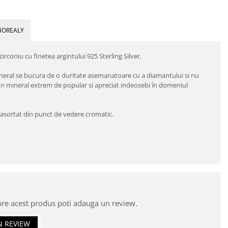
BOREALY
irconiu cu finetea argintului 925 Sterling Silver.
 mineral se bucura de o duritate asemanatoare cu a diamantului si nu
d un mineral extrem de popular si apreciat indeosebi în domeniul
de asortat din punct de vedere cromatic.
pre acest produs poti adauga un review.
N REVIEW