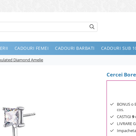
ERII
CADOURI FEMEI
CADOURI BARBATI
CADOURI SUB 10
imulated Diamond Amelie
Cercei Bor
BONUS o Bij
cos.
CASTIGI
9
d
LIVRARE GR
Impachetar