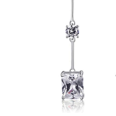
Bijuterii Mirese
Selectii
Reduceri
Cele mai noi
Cele mai vandute
Cele mai votate
Cu video
Pret
0 Lei - 100 Lei
100 Lei - 200 Lei
200 Lei - 300 Lei
300 Lei - 500 Lei
500 Lei - 1000 Lei
1000 Lei +