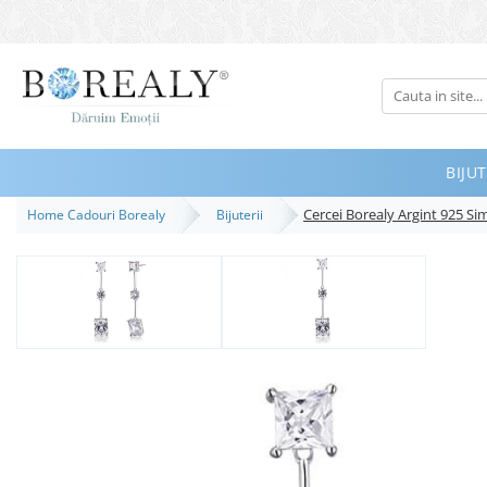
Bijuterii
Tipuri
Inele
BIJUT
Cercei
Cercei Borealy Argint 925 S
Home Cadouri Borealy
Bijuterii
Bratari
Coliere
Seturi
Brose
Tiare
Destinatari
Bijuterii Femei
Bijuterii Copii