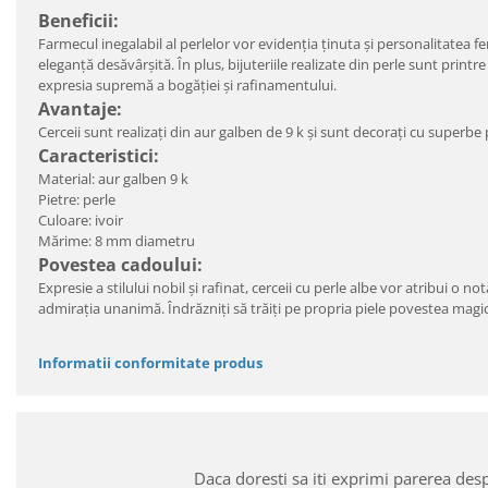
Beneficii:
Farmecul inegalabil al perlelor vor evidenţia ţinuta şi personalitatea fe
eleganţă desăvârşită. În plus, bijuteriile realizate din perle sunt prin
expresia supremă a bogăției și rafinamentului.
Avantaje:
Cerceii sunt realizați din aur galben de 9 k și sunt decorați cu superbe p
Caracteristici:
Material: aur galben 9 k
Pietre: perle
Culoare: ivoir
Mărime: 8 mm diametru
Povestea cadoului:
Expresie a stilului nobil şi rafinat, cerceii cu perle albe vor atribui o 
admirația unanimă. Îndrăzniți să trăiți pe propria piele povestea magi
Informatii conformitate produs
Daca doresti sa iti exprimi parerea des