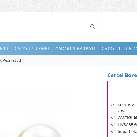
ERII
CADOURI FEMEI
CADOURI BARBATI
CADOURI SUB 10
K Pearl Stud
Cercei Bore
BONUS o Bij
cos.
CASTIGI
1
LIVRARE GR
Impachetar