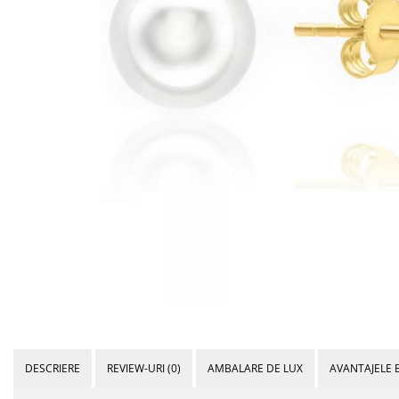
Bijuterii Mirese
Selectii
Reduceri
Cele mai noi
Cele mai vandute
Cele mai votate
Cu video
Pret
0 Lei - 100 Lei
100 Lei - 200 Lei
200 Lei - 300 Lei
300 Lei - 500 Lei
500 Lei - 1000 Lei
1000 Lei +
DESCRIERE
REVIEW-URI
(0)
AMBALARE DE LUX
AVANTAJELE 