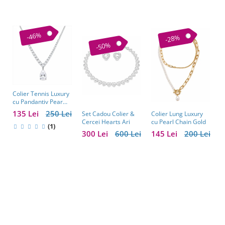
-46%
-28%
-50%
Colier Tennis Luxury
C
cu Pandantiv Pear
–
Cut – Eleganță
c
135 Lei
250 Lei
1
Colier Lung Luxury
Set Cadou Colier &
Atemporală
cu Pearl Chain Gold
Cercei Hearts Ari
(1)
145 Lei
200 Lei
300 Lei
600 Lei