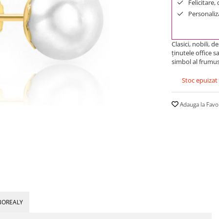
Felicitare,
Personaliza
Clasici, nobili, 
ţinutele office 
simbol al frumus
Stoc epuizat
Adauga la Favo
BOREALY