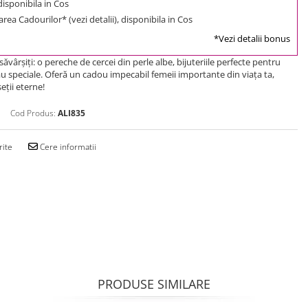
 disponibila in Cos
rea Cadourilor* (vezi detalii), disponibila in Cos
*Vezi detalii bonus
desăvârşiţi: o pereche de cercei din perle albe, bijuteriile perfecte pentru
sau speciale. Oferă un cadou impecabil femeii importante din viaţa ta,
eţii eterne!
Cod Produs:
ALI835
rite
Cere informatii
PRODUSE SIMILARE