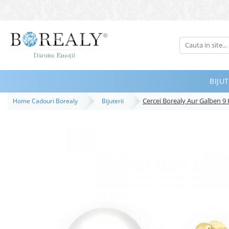
Bijuterii
Tipuri
Inele
BIJUT
Cercei
Cercei Borealy Aur Galben 9 
Home Cadouri Borealy
Bijuterii
Bratari
Coliere
Seturi
Brose
Tiare
Destinatari
Bijuterii Femei
Bijuterii Copii