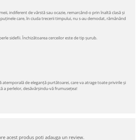
meii, indiferent de vârstă sau ocazie, remarcând-o prin înaltă clasă şi
tre puținele care, în ciuda trecerii timpului, nu s-au demodat, rămânând
erle sidefii. Închizătoarea cerceilor este de tip șurub.
notă atemporală de eleganță purtătoarei, care va atrage toate privirile și
că a perlelor, desăvârșindu-vă frumusețea!
pre acest produs poti adauga un review.