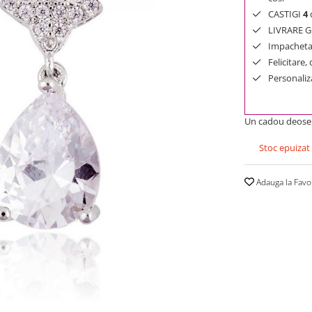
CASTIGI
4
d
LIVRARE GR
Impachetar
Felicitare,
Personaliza
Un cadou deosebi
Stoc epuizat
Adauga la Favo