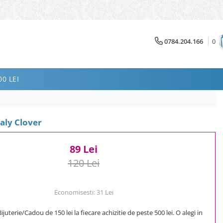
0784.204.166
0
0 LEI
aly Clover
89 Lei
120 Lei
Economisesti:
31
Lei
uterie/Cadou de 150 lei la fiecare achizitie de peste 500 lei. O alegi in