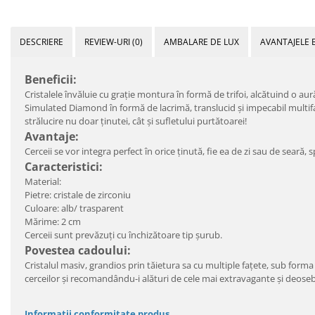
DESCRIERE
REVIEW-URI
(0)
AMBALARE DE LUX
AVANTAJELE 
Beneficii:
Cristalele învăluie cu grație montura în formă de trifoi, alcătuind o aură
Simulated Diamond în formă de lacrimă, translucid și impecabil multifaț
strălucire nu doar ținutei, cât și sufletului purtătoarei!
Avantaje:
Cerceii se vor integra perfect în orice ținută, fie ea de zi sau de seară,
Caracteristici:
Material:
Pietre: cristale de zirconiu
Culoare: alb/ trasparent
Mărime: 2 cm
Cerceii sunt prevăzuți cu închizătoare tip șurub.
Povestea cadoului:
Cristalul masiv, grandios prin tăietura sa cu multiple faţete, sub forma 
cerceilor şi recomandându-i alături de cele mai extravagante şi deose
Informatii conformitate produs