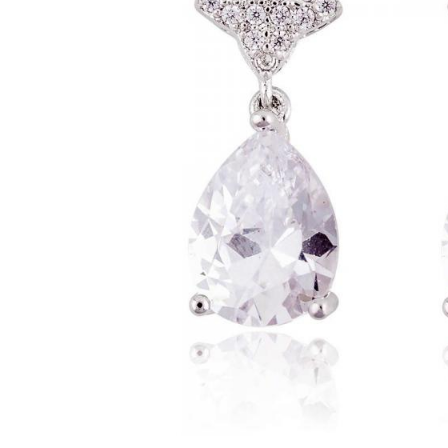
Bijuterii Mirese
Selectii
Reduceri
Cele mai noi
Cele mai vandute
Cele mai votate
Cu video
Pret
0 Lei - 100 Lei
100 Lei - 200 Lei
200 Lei - 300 Lei
300 Lei - 500 Lei
500 Lei - 1000 Lei
1000 Lei +