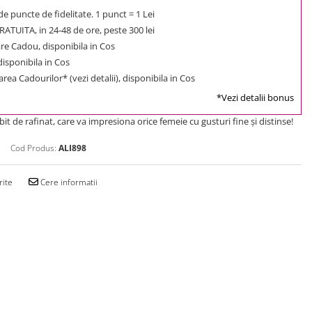
e puncte de fidelitate. 1 punct = 1 Lei
ATUITA, in 24-48 de ore, peste 300 lei
e Cadou, disponibila in Cos
 disponibila in Cos
rea Cadourilor* (vezi detalii), disponibila in Cos
*Vezi detalii bonus
t de rafinat, care va impresiona orice femeie cu gusturi fine şi distinse!
Cod Produs:
ALI898
rite
Cere informatii