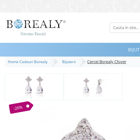
Bijuterii
Tipuri
Inele
BIJUT
Cercei
Cercei Borealy Clover
Home Cadouri Borealy
Bijuterii
Bratari
Coliere
Seturi
Brose
Tiare
-26%
Destinatari
Bijuterii Femei
Bijuterii Copii