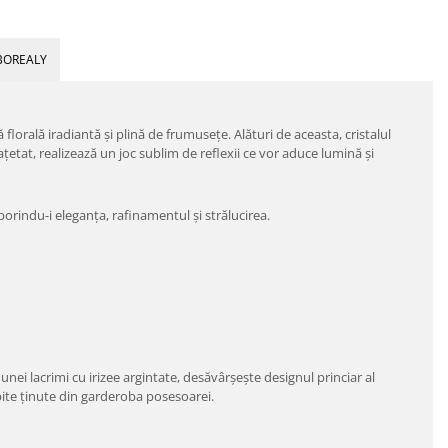
BOREALY
 florală iradiantă și plină de frumusețe. Alături de aceasta, cristalul
etat, realizează un joc sublim de reflexii ce vor aduce lumină și
 sporindu-i eleganța, rafinamentul și strălucirea.
unei lacrimi cu irizee argintate, desăvârşeşte designul princiar al
bite ţinute din garderoba posesoarei.