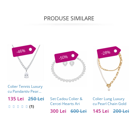
PRODUSE SIMILARE
-46%
-28%
-50%
Colier Tennis Luxury
C
cu Pandantiv Pear
–
Cut – Eleganță
c
135 Lei
250 Lei
1
Colier Lung Luxury
Set Cadou Colier &
Atemporală
cu Pearl Chain Gold
Cercei Hearts Ari
(1)
145 Lei
200 Lei
300 Lei
600 Lei