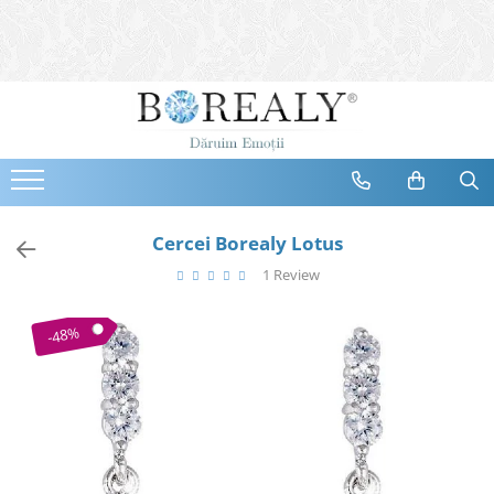
Bijuterii
Tipuri
Inele
Cercei
Bratari
Coliere
Cercei Borealy Lotus
Seturi
1 Review
Brose
Tiare
-48%
Destinatari
Bijuterii Femei
Bijuterii Copii
Bijuterii Mirese
Selectii