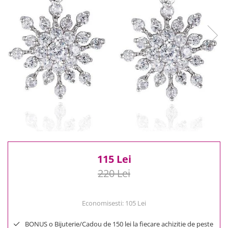
Reduceri
Cele mai noi
Cele mai vandute
Cele mai votate
Cu video
Pret
0 Lei - 100 Lei
100 Lei - 200 Lei
200 Lei - 300 Lei
300 Lei - 500 Lei
500 Lei - 1000 Lei
1000 Lei +
115 Lei
220 Lei
Economisesti:
105
Lei
BONUS o Bijuterie/Cadou de 150 lei la fiecare achizitie de peste