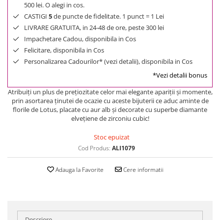
500 lei. O alegi in cos.
CASTIGI
5
de puncte de fidelitate. 1 punct = 1 Lei
LIVRARE GRATUITA, in 24-48 de ore, peste 300 lei
Impachetare Cadou, disponibila in Cos
Felicitare, disponibila in Cos
Personalizarea Cadourilor* (vezi detalii), disponibila in Cos
*Vezi detalii bonus
Atribuiţi un plus de preţiozitate celor mai elegante apariţii şi momente,
prin asortarea ţinutei de ocazie cu aceste bijuterii ce aduc aminte de
florile de Lotus, placate cu aur alb şi decorate cu superbe diamante
elveţiene de zirconiu cubic!
Stoc epuizat
Cod Produs:
ALI1079
Adauga la Favorite
Cere informatii
Descriere