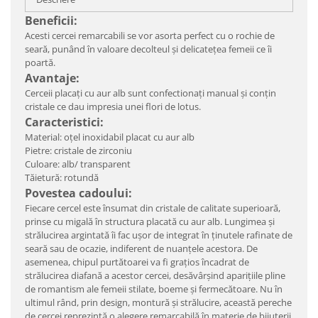
Beneficii:
Acesti cercei remarcabili se vor asorta perfect cu o rochie de
seară, punând în valoare decolteul şi delicateţea femeii ce îi
poartă.
Avantaje:
Cerceii placați cu aur alb sunt confectionați manual și conțin
cristale ce dau impresia unei flori de lotus.
Caracteristici:
Material: oțel inoxidabil placat cu aur alb
Pietre: cristale de zirconiu
Culoare: alb/ transparent
Tăietură: rotundă
Povestea cadoului:
Fiecare cercel este însumat din cristale de calitate superioară,
prinse cu migală în structura placată cu aur alb. Lungimea şi
strălucirea argintată îi fac uşor de integrat în ţinutele rafinate de
seară sau de ocazie, indiferent de nuanţele acestora. De
asemenea, chipul purtătoarei va fi graţios încadrat de
strălucirea diafană a acestor cercei, desăvârşind apariţiile pline
de romantism ale femeii stilate, boeme şi fermecătoare. Nu în
ultimul rând, prin design, montură şi strălucire, această pereche
de cercei reprezintă o alegere remarcabilă în materie de bijuterii