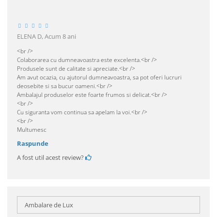
ELENA D,
Acum 8 ani
<br />
Colaborarea cu dumneavoastra este excelenta.<br />
Produsele sunt de calitate si apreciate.<br />
Am avut ocazia, cu ajutorul dumneavoastra, sa pot oferi lucruri
deosebite si sa bucur oameni.<br />
Ambalajul produselor este foarte frumos si delicat.<br />
<br />
Cu siguranta vom continua sa apelam la voi.<br />
<br />
Multumesc
Raspunde
A fost util acest review?
Ambalare de Lux