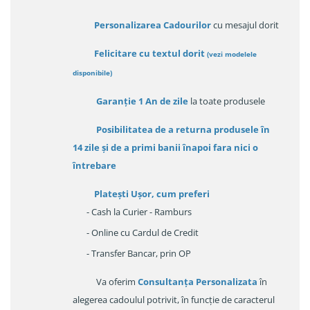
Personalizarea Cadourilor
cu mesajul dorit
Felicitare cu textul dorit
(
vezi modelele
disponibile
)
Garanție
1 An de zile
la toate produsele
Posibilitatea de a returna produsele în
14 zile
și de a primi
banii înapoi fara nici o
întrebare
Platești Ușor
, cum preferi
- Cash la Curier - Ramburs
- Online cu Cardul de Credit
- Transfer Bancar, prin OP
Va oferim
Consultanța Personalizata
în
alegerea cadoulul potrivit, în funcție de caracterul