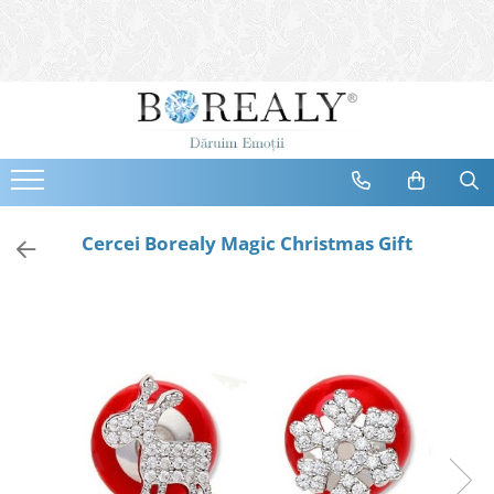
Bijuterii
Tipuri
Inele
Cercei
Bratari
Coliere
Cercei Borealy Magic Christmas Gift
Seturi
Brose
Tiare
Destinatari
Bijuterii Femei
Bijuterii Copii
Bijuterii Mirese
Selectii