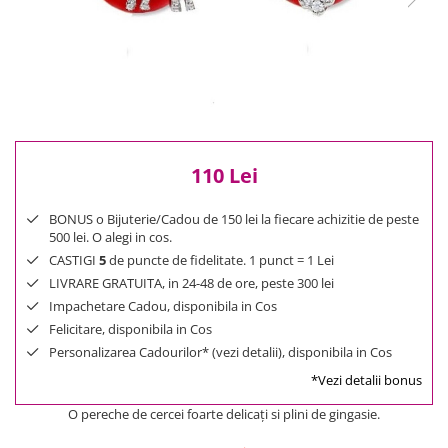
Reduceri
Cele mai noi
Cele mai vandute
Cele mai votate
Cu video
Pret
110 Lei
0 Lei - 100 Lei
100 Lei - 200 Lei
BONUS o Bijuterie/Cadou de 150 lei la fiecare achizitie de peste
200 Lei - 300 Lei
500 lei. O alegi in cos.
300 Lei - 500 Lei
CASTIGI
5
de puncte de fidelitate. 1 punct = 1 Lei
500 Lei - 1000 Lei
LIVRARE GRATUITA, in 24-48 de ore, peste 300 lei
1000 Lei +
Impachetare Cadou, disponibila in Cos
Felicitare, disponibila in Cos
Personalizarea Cadourilor* (vezi detalii), disponibila in Cos
*Vezi detalii bonus
O pereche de cercei foarte delicați si plini de gingasie.