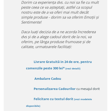
Dorim ca experiența dvs. cu noi sa fie cu mult
peste ceea ce va așteptați, astfel ca scopul
nostru este de a va oferi mai mult decât
simple produse - dorim sa va oferim Emoții și
Sentimente!
Daca luați decizia de a ne acorda încrederea
dvs și de a alege cadoul dorit de la noi, va
oferim, pe lânga produse frumoase și de
calitate, urmatoarele facilitați:
Livrare Gratuită in 24 de ore, pentru
comenzile peste 300 lei*
(vezi detalii)
Ambalare Cadou
Personalizarea Cadourilor
cu mesajul dorit
Felicitare cu textul dorit
(
vezi modelele
disponibile
)