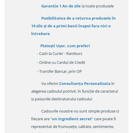
Garanție
1 An de zile
la toate produsele
Posibilitatea de a returna produsele în
14 zile
și de a primi
banii înapoi fara nici o
întrebare
Platești Ușor
, cum preferi
- Cash la Curier - Ramburs
- Online cu Cardul de Credit
- Transfer Bancar, prin OP
Va oferim
Consultanța Personalizata
în
alegerea cadoulul potrivit, în funcție de caracterul
și pasiunile destinatarului cadoului
Cadourile noastre nu sunt simple produse ci
fiecare are "
un ingredient secret
" care poate fi
reprezentat de frumusețe, calitate, sentimente,