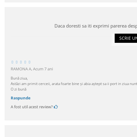
Daca doresti sa iti exprimi parerea des
SCRIE U
RAMONA A,
Acum 7 ani
Bună ziua,
Astăzi am primit cerceii, arata foarte bine și abia aștept sa ii port in ziua nu
O zi bună
Raspunde
A fost util acest review?