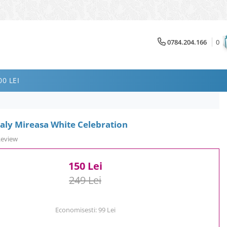
0784.204.166
0
0 LEI
aly Mireasa White Celebration
Review
150 Lei
249 Lei
Economisesti:
99
Lei