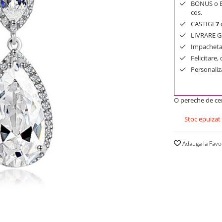
BONUS o Bij
cos.
CASTIGI
7
d
LIVRARE GR
Impachetar
Felicitare,
Personaliza
O pereche de cerc
Stoc epuizat
Adauga la Favo