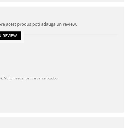
pre acest produs poti adauga un review.
N REVIEW
ntii. Mulțumesc și pentru cerceii cadou.