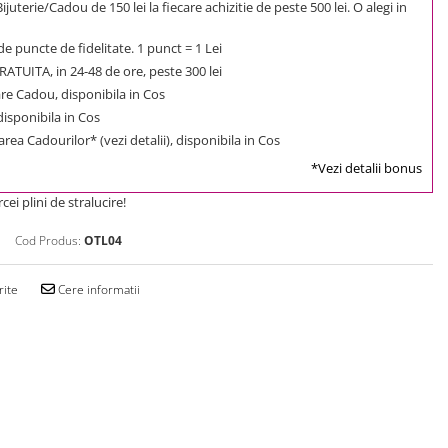
uterie/Cadou de 150 lei la fiecare achizitie de peste 500 lei. O alegi in
e puncte de fidelitate. 1 punct = 1 Lei
ATUITA, in 24-48 de ore, peste 300 lei
e Cadou, disponibila in Cos
 disponibila in Cos
rea Cadourilor* (vezi detalii), disponibila in Cos
*Vezi detalii bonus
ei plini de stralucire!
Cod Produs:
OTL04
rite
Cere informatii