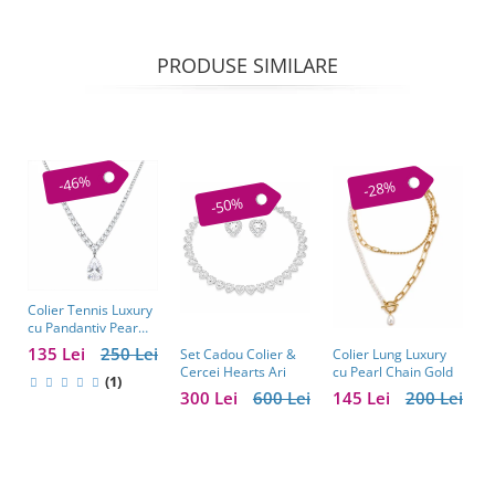
PRODUSE SIMILARE
-46%
-28%
-50%
Colier Tennis Luxury
C
cu Pandantiv Pear
–
Cut – Eleganță
c
135 Lei
250 Lei
1
Colier Lung Luxury
Set Cadou Colier &
Atemporală
cu Pearl Chain Gold
Cercei Hearts Ari
(1)
145 Lei
200 Lei
300 Lei
600 Lei