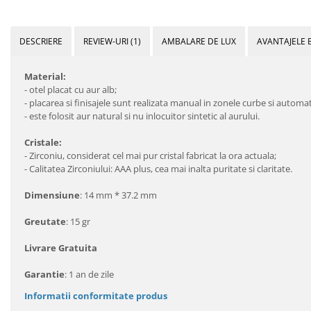
DESCRIERE
REVIEW-URI
(1)
AMBALARE DE LUX
AVANTAJELE 
Material:
- otel placat cu aur alb;
- placarea si finisajele sunt realizata manual in zonele curbe si autom
- este folosit aur natural si nu inlocuitor sintetic al aurului.
Cristale:
- Zirconiu, considerat cel mai pur cristal fabricat la ora actuala;
- Calitatea Zirconiului: AAA plus, cea mai inalta puritate si claritate.
Dimensiune
: 14 mm * 37.2 mm
Greutate
: 15 gr
Livrare Gratuita
Garantie
: 1 an de zile
Informatii conformitate produs