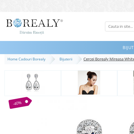
Bijuterii
Tipuri
Inele
BIJUT
Cercei
Cercei Borealy Mireasa Whit
Home Cadouri Borealy
Bijuterii
Bratari
Coliere
Seturi
Brose
Tiare
-40%
Destinatari
Bijuterii Femei
Bijuterii Copii