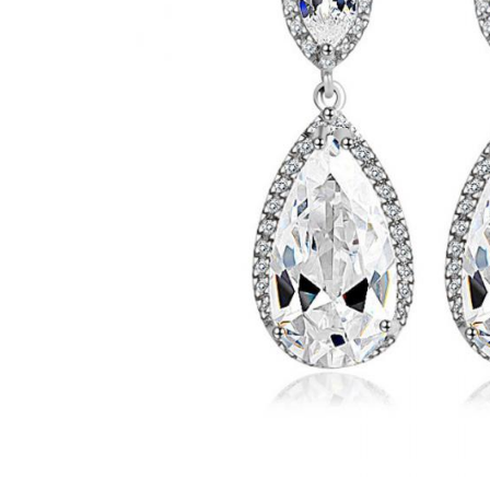
Bijuterii Mirese
Selectii
Reduceri
Cele mai noi
Cele mai vandute
Cele mai votate
Cu video
Pret
0 Lei - 100 Lei
100 Lei - 200 Lei
200 Lei - 300 Lei
300 Lei - 500 Lei
500 Lei - 1000 Lei
1000 Lei +