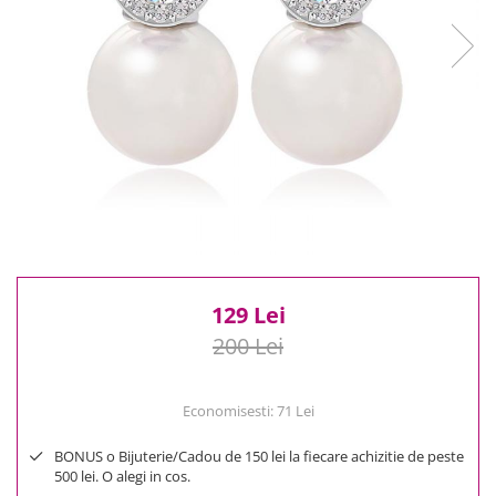
Reduceri
Cele mai noi
Cele mai vandute
Cele mai votate
Cu video
Pret
0 Lei - 100 Lei
100 Lei - 200 Lei
200 Lei - 300 Lei
300 Lei - 500 Lei
500 Lei - 1000 Lei
129 Lei
1000 Lei +
200 Lei
Economisesti:
71
Lei
BONUS o Bijuterie/Cadou de 150 lei la fiecare achizitie de peste
500 lei. O alegi in cos.