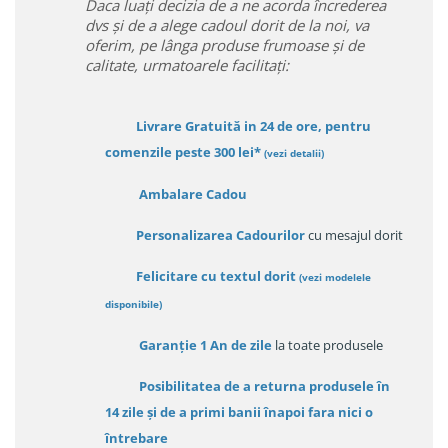
Daca luați decizia de a ne acorda încrederea
dvs și de a alege cadoul dorit de la noi, va
oferim, pe lânga produse frumoase și de
calitate, urmatoarele facilitați:
Livrare Gratuită in 24 de ore, pentru
comenzile peste 300 lei*
(vezi detalii)
Ambalare Cadou
Personalizarea Cadourilor
cu mesajul dorit
Felicitare cu textul dorit
(
vezi modelele
disponibile
)
Garanție
1 An de zile
la toate produsele
Posibilitatea de a returna produsele în
14 zile
și de a primi
banii înapoi fara nici o
întrebare