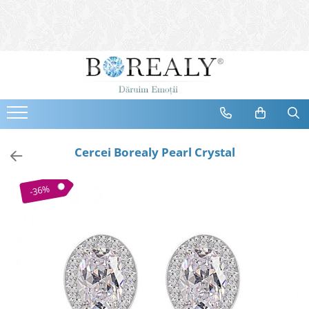
Bijuterii
Tipuri
Inele
Cercei
Bratari
Coliere
Cercei Borealy Pearl Crystal
Seturi
Brose
-36%
Tiare
Destinatari
Bijuterii Femei
Bijuterii Copii
Bijuterii Mirese
Selectii