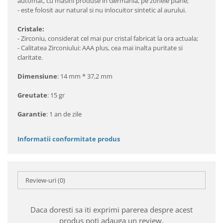
automat, cu masini produse in Germania, pe zonele plane;
- este folosit aur natural si nu inlocuitor sintetic al aurului.
Cristale:
- Zirconiu, considerat cel mai pur cristal fabricat la ora actuala;
- Calitatea Zirconiului: AAA plus, cea mai inalta puritate si
claritate.
Dimensiune
: 14 mm * 37,2 mm
Greutate
: 15 gr
Garantie
: 1 an de zile
Informatii conformitate produs
Review-uri
(0)
Daca doresti sa iti exprimi parerea despre acest
produs poti adauga un review.