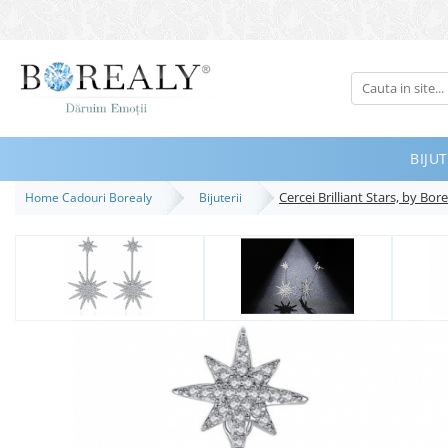
Bijuterii
Tipuri
Inele
BIJUT
Cercei
Cercei Brilliant Stars, by Bor
Home Cadouri Borealy
Bijuterii
Bratari
Coliere
Seturi
Brose
Tiare
Destinatari
Bijuterii Femei
Bijuterii Copii