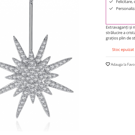
Felicitare,
Personaliza
Extravaganţi şi n
strălucire a cr
graţios plin de st
Stoc epuizat
Adauga la Favo