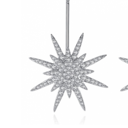
Bijuterii Mirese
Selectii
Reduceri
Cele mai noi
Cele mai vandute
Cele mai votate
Cu video
Pret
0 Lei - 100 Lei
100 Lei - 200 Lei
200 Lei - 300 Lei
300 Lei - 500 Lei
500 Lei - 1000 Lei
1000 Lei +