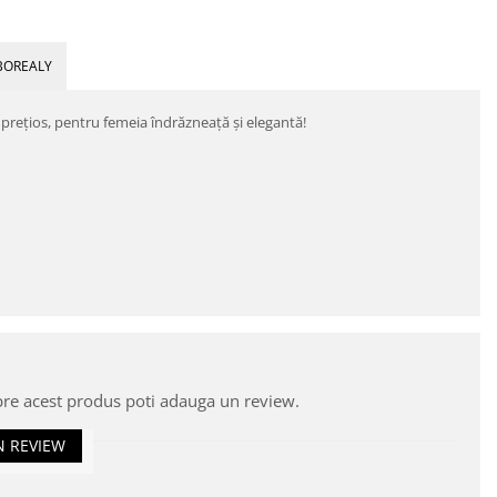
BOREALY
preţios, pentru femeia îndrăzneaţă şi elegantă!
pre acest produs poti adauga un review.
N REVIEW