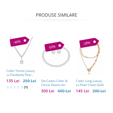
PRODUSE SIMILARE
-46%
-28%
-50%
Colier Tennis Luxury
C
cu Pandantiv Pear
–
Cut – Eleganță
c
135 Lei
250 Lei
1
Colier Lung Luxury
Set Cadou Colier &
Atemporală
cu Pearl Chain Gold
Cercei Hearts Ari
(1)
145 Lei
200 Lei
300 Lei
600 Lei