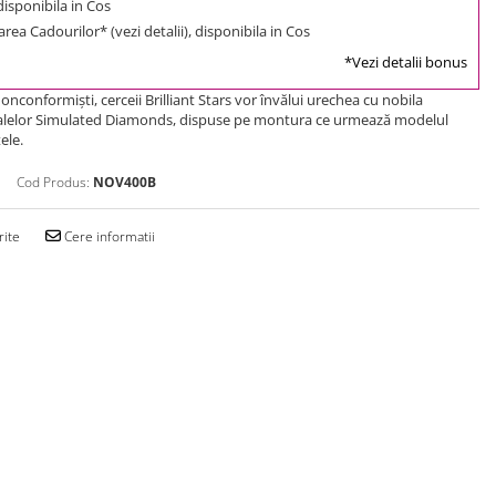
 disponibila in Cos
rea Cadourilor* (vezi detalii), disponibila in Cos
*Vezi detalii bonus
onconformişti, cerceii Brilliant Stars vor învălui urechea cu nobila
istalelor Simulated Diamonds, dispuse pe montura ce urmează modelul
ele.
Cod Produs:
NOV400B
rite
Cere informatii