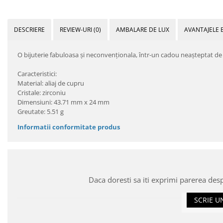
DESCRIERE
REVIEW-URI
(0)
AMBALARE DE LUX
AVANTAJELE 
O bijuterie fabuloasa şi neconvenţionala, într-un cadou neaşteptat de 
Caracteristici:
Material: aliaj de cupru
Cristale: zirconiu
Dimensiuni: 43.71 mm x 24 mm
Greutate: 5.51 g
Informatii conformitate produs
Daca doresti sa iti exprimi parerea des
SCRIE U