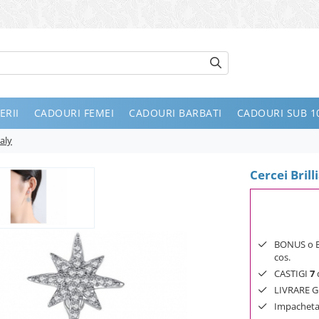
ERII
CADOURI FEMEI
CADOURI BARBATI
CADOURI SUB 10
ealy
Cercei Brill
BONUS o Bij
cos.
CASTIGI
7
d
LIVRARE GR
Impachetar