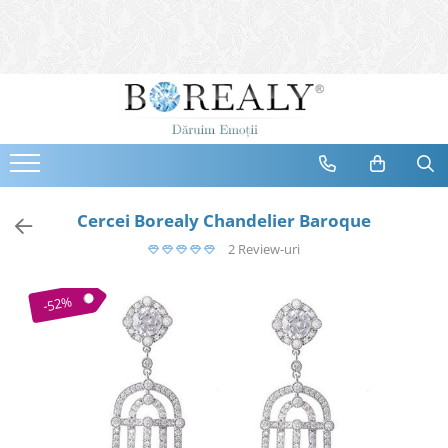
Bijuterii
Tipuri
Inele
Cercei
Bratari
Coliere
Cercei Borealy Chandelier Baroque
Seturi
2 Review-uri
Brose
Tiare
-52%
Destinatari
Bijuterii Femei
Bijuterii Copii
Bijuterii Mirese
Selectii