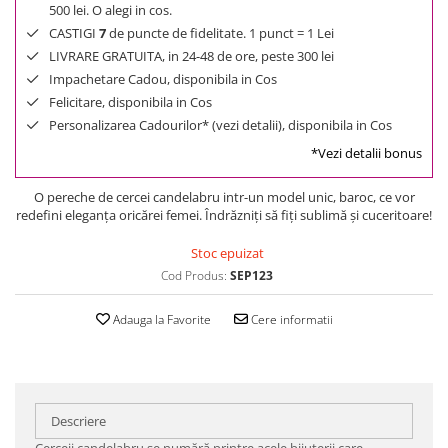
500 lei. O alegi in cos.
CASTIGI
7
de puncte de fidelitate. 1 punct = 1 Lei
LIVRARE GRATUITA, in 24-48 de ore, peste 300 lei
Impachetare Cadou, disponibila in Cos
Felicitare, disponibila in Cos
Personalizarea Cadourilor* (vezi detalii), disponibila in Cos
*Vezi detalii bonus
O pereche de cercei candelabru intr-un model unic, baroc, ce vor
redefini eleganţa oricărei femei. Îndrăzniţi să fiţi sublimă şi cuceritoare!
Stoc epuizat
Cod Produs:
SEP123
Adauga la Favorite
Cere informatii
Descriere