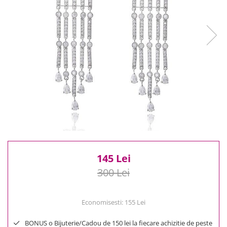
Reduceri
Cele mai noi
Cele mai vandute
Cele mai votate
Cu video
Pret
0 Lei - 100 Lei
100 Lei - 200 Lei
200 Lei - 300 Lei
300 Lei - 500 Lei
500 Lei - 1000 Lei
1000 Lei +
145 Lei
300 Lei
Economisesti:
155
Lei
BONUS o Bijuterie/Cadou de 150 lei la fiecare achizitie de peste