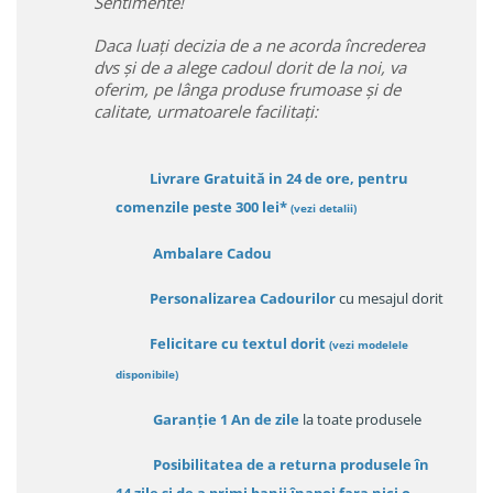
Sentimente!
Daca luați decizia de a ne acorda încrederea
dvs și de a alege cadoul dorit de la noi, va
oferim, pe lânga produse frumoase și de
calitate, urmatoarele facilitați:
Livrare Gratuită in 24 de ore, pentru
comenzile peste 300 lei*
(vezi detalii)
Ambalare Cadou
Personalizarea Cadourilor
cu mesajul dorit
Felicitare cu textul dorit
(
vezi modelele
disponibile
)
Garanție
1 An de zile
la toate produsele
Posibilitatea de a returna produsele în