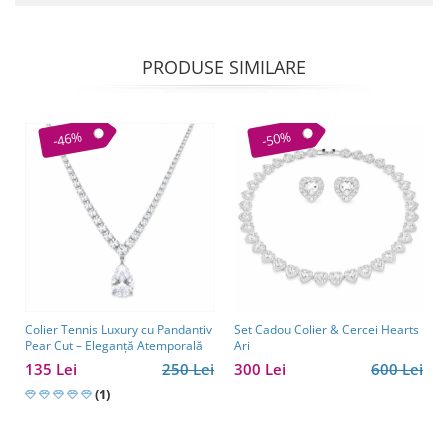
PRODUSE SIMILARE
-46%
-50%
Colier Tennis Luxury cu Pandantiv
Set Cadou Colier & Cercei Hearts
Pear Cut – Eleganță Atemporală
Ari
135 Lei
250 Lei
300 Lei
600 Lei
(1)