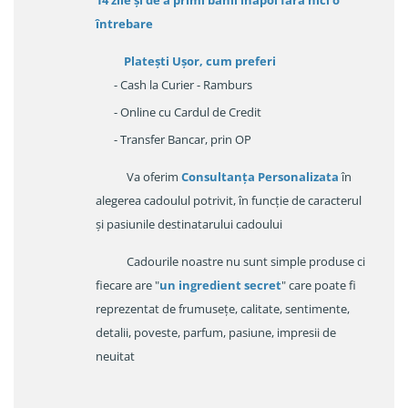
14 zile
și de a primi
banii înapoi fara nici o
întrebare
Platești Ușor
, cum preferi
- Cash la Curier - Ramburs
- Online cu Cardul de Credit
- Transfer Bancar, prin OP
Va oferim
Consultanța Personalizata
în
alegerea cadoulul potrivit, în funcție de caracterul
și pasiunile destinatarului cadoului
Cadourile noastre nu sunt simple produse ci
fiecare are "
un ingredient secret
" care poate fi
reprezentat de frumusețe, calitate, sentimente,
detalii, poveste, parfum, pasiune, impresii de
neuitat