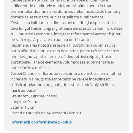
Cerceii candelabru se numără printre acele bijuterii care,
indiferent de tendinţele modei, vor rămâne mereu în topul
preferinţelor doamnelor şi domnişoarelor însetate de frumos şi
dornice să se remarce prin senzualitate şi rafinament.
Cristalele sclipitoare, de dimensiuni diferite şi dispuse artistic
de-a lungul liniilor lungi şi graţioase ale acestor cercei, încrustate
cu Simulated Diamonds, întregesc rafinamentul acestor bijuterii
de rară migală, placate cu aur alb de 14 carate.
Recomandarea noastră este de a fi purtaţi fără colier, sau cel
puţin alături de unul extrem de discret, pentru că aceşti cercei,
prin designul aparte, luminează deopotrivă chipul şi bustul
purtătoarei, iar alte elemente voluminoase suplimentare ar
putea încărca outfit-ul.
Cerceii Chandelier Baroque reprezintă o definiţie a feminităţii şi
încrederii în sine, graţie atributelor pe care le îndeplinesc:
sofisticaţi, glamour, originali şi irezistibili. Îndrăzniţi să fiţi cea
mai frumoasă!
Greutate:5,3 grame/ cercel
Lungime: 9 cm;
Lăţime: 1,6 cm;
Placaţi cu aur alb de 14 carate si Zirconiu.
Informatii conformitate produs