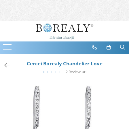
Bijuterii
Tipuri
Inele
Cercei
Bratari
Coliere
Cercei Borealy Chandelier Love
Seturi
2 Review-uri
Brose
Tiare
Destinatari
Bijuterii Femei
Bijuterii Copii
Bijuterii Mirese
Selectii