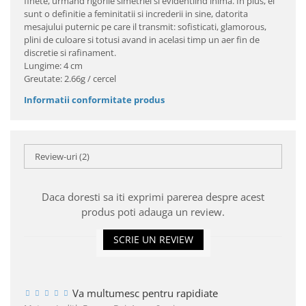
finete, urmand rigorile simetriei si evidentiind inima. In plus, ei
sunt o definitie a feminitatii si increderii in sine, datorita
mesajului puternic pe care il transmit: sofisticati, glamorous,
plini de culoare si totusi avand in acelasi timp un aer fin de
discretie si rafinament.
Lungime: 4 cm
Greutate: 2.66g / cercel
Informatii conformitate produs
Review-uri
(2)
Daca doresti sa iti exprimi parerea despre acest
produs poti adauga un review.
SCRIE UN REVIEW
Va multumesc pentru rapidiate