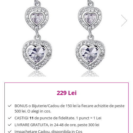
Reduceri
Cele mai noi
Cele mai vandute
Cele mai votate
Cu video
Pret
0 Lei - 100 Lei
100 Lei - 200 Lei
200 Lei - 300 Lei
300 Lei - 500 Lei
500 Lei - 1000 Lei
1000 Lei +
229 Lei
BONUS o Bijuterie/Cadou de 150 lei la fiecare achizitie de peste
500 lei. O alegi in cos.
CASTIGI
11
de puncte de fidelitate. 1 punct = 1 Lei
LIVRARE GRATUITA, in 24-48 de ore, peste 300 lei
Impachetare Cadou, disponibila in Cos