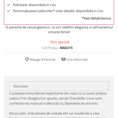
Felicitare, disponibila in Cos
Personalizarea Cadourilor* (vezi detalii), disponibila in Cos
*Vezi detalii bonus
O pereche de cercei glamour, ce vor redefini eleganta si rafinamentul
oricarei femei!
Stoc epuizat
Cod Produs:
MAD215
Adauga la Favorite
Cere informatii
Descriere
Cucereşte inima femeii importante din viaţa ta cu acest preţios
cadou! Prin designul lor aparte, cerceii Chandelier Love sunt
confectionati manual si decoraţi cu Diamante de zirconiu.
Doua inimi, imbratisate de cristale intr-un model de o rara