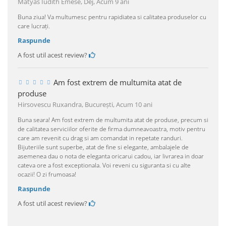
Matyas Iudith Emese, Dej,
Acum 9 ani
Buna ziua! Va multumesc pentru rapidiatea si calitatea produselor cu
care lucrați.
Raspunde
A fost util acest review?
Am fost extrem de multumita atat de
produse
Hirsovescu Ruxandra, Bucureşti,
Acum 10 ani
Buna seara! Am fost extrem de multumita atat de produse, precum si
de calitatea serviciilor oferite de firma dumneavoastra, motiv pentru
care am revenit cu drag si am comandat in repetate randuri.
Bijuteriile sunt superbe, atat de fine si elegante, ambalajele de
asemenea dau o nota de eleganta oricarui cadou, iar livrarea in doar
cateva ore a fost exceptionala. Voi reveni cu siguranta si cu alte
ocazii! O zi frumoasa!
Raspunde
A fost util acest review?