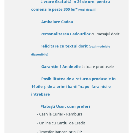
Livrare Gratuită in 24 de ore, pentru
comenzile peste 300 lei*
(vezi detalii)
Ambalare Cadou
Personalizarea Cadourilor
cu mesajul dorit
Felicitare cu textul dorit
(
vezi modelele
disponibile
)
Garanție
1 An de zile
la toate produsele
Posibilitatea de a returna produsele în
14 zile
și de a primi
banii înapoi fara nici o
întrebare
Platești Ușor
, cum preferi
- Cash la Curier - Ramburs
- Online cu Cardul de Credit
- Transfer Bancar, prin OP