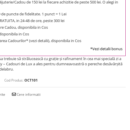
uterie/Cadou de 150 lei la fiecare achizitie de peste 500 lei. O alegi in
0
de puncte de fidelitate. 1 punct = 1 Lei
ATUITA, in 24-48 de ore, peste 300 lei
e Cadou, disponibila in Cos
 disponibila in Cos
rea Cadourilor* (vezi detalii), disponibila in Cos
*Vezi detalii bonus
a trebuie să strălucească cu graţie şi rafinament în cea mai specială zi a
ealy – Cadouri de Lux a ales pentru dumneavoastră o pereche desăvârşită
ndelabru.
Cod Produs:
OCT101
rite
Cere informatii