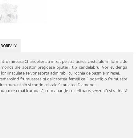
 BOREALY
pentru mireasă Chandelier au mizat pe strălucirea cristalului în formă de
Diamonds ale acestor preţioase bijuterii tip candelabru. Vor evidenţia
rile lor imaculate se vor asorta admirabil cu rochia de basm a miresei.
remarcând frumuseţea şi delicateţea femeii ce îi poartă; o frumuseţe
irea aurului alb şi conţin cristale Simulated Diamonds.
deauna: cea mai frumoasă, cu o apariţie cuceritoare, senzuală şi rafinată