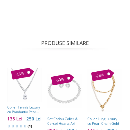
PRODUSE SIMILARE
-46%
-28%
-50%
Colier Tennis Luxury
C
cu Pandantiv Pear
–
Cut – Eleganță
c
135 Lei
250 Lei
1
Colier Lung Luxury
Set Cadou Colier &
Atemporală
cu Pearl Chain Gold
Cercei Hearts Ari
(1)