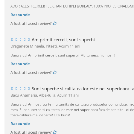
ADOR ACESTI CERCEI! FELICITARI ECHIPEI BOREALY, 100% PROFESIONALISM!
Raspunde
A fost util acest review?
Am primit cerceii, sunt superbi
Draganete Mihaela, Pitesti,
Acum 11 ani
Buna ziua! Am primit cerceii, sunt superbi. Multumesc frumos !!!
Raspunde
A fost util acest review?
Sunt superbe si calitatea lor este net superioara fat
Bacu Anamaria, Alba-Iulia,
Acum 11 ani
Buna ziua! Am fost foarte multumita de calitatea produselor comandate, m-au
mea! Sunt superbe si calitatea lor este net superioara fata de alte site-uri
toata caldura mai departe! O zi buna!
Raspunde
A fost util acest review?