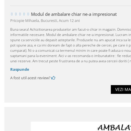
Modul de ambalare chiar ne-a impresionat
Pricopie Mihaela, Bucuresti,
Acum 12 ani
Buna seara! Achizitionarea produselor am facut-o chiar in magazin. Domnisoar
informatiile necesare. Modul de ambalare chiar ne-a impresionat. Lucram in 
spune ca serviciile au depasit asteptarile. Produsele nu am apucat inca sa le
pot spune asa, e ca imi doream de fapt o alta pereche de cercei, pe care ii p
cumparat). Ni s-a comunicat ca termenul minim in care poate fi adusa o noua
saptamani pana la eveniment. Aici v-as recomanda o imbunatatire : fie reduc
unei rezerve. Am trecut peste frustrarea de a nu putea avea cerceii doriti ( m
Raspunde
A fost util acest review?
VEZI MA