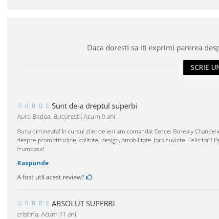
Daca doresti sa iti exprimi parerea des
SCRIE U
Sunt de-a dreptul superbi
Aura Badea, Bucuresti,
Acum 9 ani
Buna dimineata! In cursul zilei de ieri am comandat Cercei Borealy Chandeli
despre promptitudine, calitate, design, amabilitate..fara cuvinte. Felicitari
frumoasa!
Raspunde
A fost util acest review?
ABSOLUT SUPERBI
cristina,
Acum 11 ani