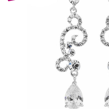
Bijuterii Mirese
Selectii
Reduceri
Cele mai noi
Cele mai vandute
Cele mai votate
Cu video
Pret
0 Lei - 100 Lei
100 Lei - 200 Lei
200 Lei - 300 Lei
300 Lei - 500 Lei
500 Lei - 1000 Lei
1000 Lei +