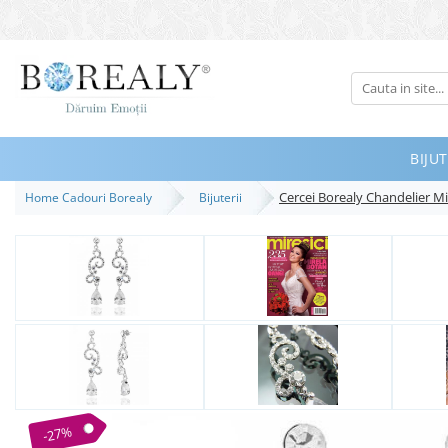
Bijuterii
Tipuri
Inele
BIJUT
Cercei
Cercei Borealy Chandelier M
Home Cadouri Borealy
Bijuterii
Bratari
Coliere
Seturi
Brose
Tiare
Destinatari
Bijuterii Femei
Bijuterii Copii
-27%