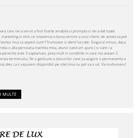
a care ne-a servit a fost foarte amabila si prompta si ne-a dat toate
marketing si stim ce inseamna o buna servire a unui client, de aceea va pot
 testez insa ca aspect sunt f frumoase si atent lucrate. Singurul minus, daca
roba o alta persoana inaintea mea, atunci cand am ajuns ( si care i-a
 pereche este 3 saptamani, prea mult in conditiile in care noi aveam 2
erea termenului, fie o gestiune a stocurilor care sa asigure o permanenta a
ai ales ca ii vazusem disponibili pe site) insa nu pot sa o uit. Va multumesc!
I MULTE