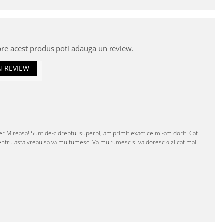
pre acest produs poti adauga un review.
N REVIEW
er Mireasa! Sunt de-a dreptul superbi, am primit exact ce mi-am dorit! Cat
! Pentru asta vreau sa va multumesc! Va multumesc si va doresc o zi cat mai