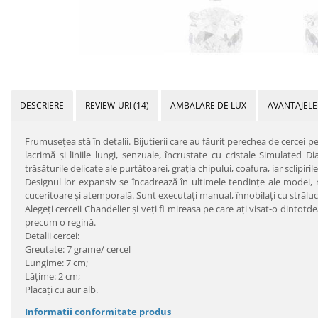
DESCRIERE
REVIEW-URI
(14)
AMBALARE DE LUX
AVANTAJELE
Frumuseţea stă în detalii. Bijutierii care au făurit perechea de cercei 
lacrimă şi liniile lungi, senzuale, încrustate cu cristale Simulated 
trăsăturile delicate ale purtătoarei, graţia chipului, coafura, iar sclipi
Designul lor expansiv se încadrează în ultimele tendinţe ale modei, 
cuceritoare şi atemporală. Sunt executaţi manual, înnobilaţi cu străluc
Alegeţi cerceii Chandelier şi veţi fi mireasa pe care aţi visat-o dintot
precum o regină.
Detalii cercei:
Greutate: 7 grame/ cercel
Lungime: 7 cm;
Lăţime: 2 cm;
Placaţi cu aur alb.
Informatii conformitate produs