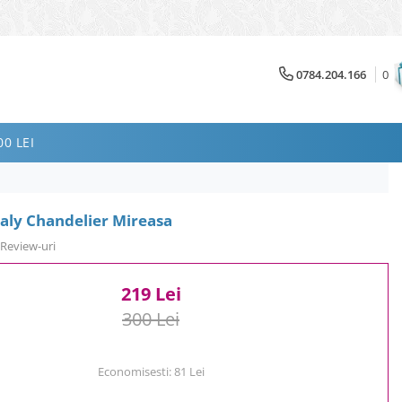
0784.204.166
0
0 LEI
aly Chandelier Mireasa
 Review-uri
219 Lei
300 Lei
Economisesti:
81
Lei