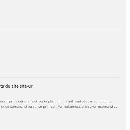
a de alte site-uri
 surprins intr-un mod foarte placut in primul rand pt ca erau pt nunta
 de unde comanzi si nu stii ce primesti. Va multumesc si o sa va recomand cu