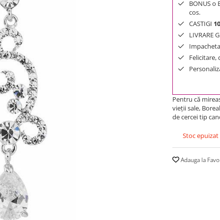
BONUS o Bij
cos.
CASTIGI
1
LIVRARE GR
Impachetar
Felicitare,
Personaliza
Pentru că mireas
vieţii sale, Bor
de cercei tip ca
Stoc epuizat
Adauga la Favo