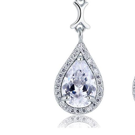
Bijuterii Mirese
Selectii
Reduceri
Cele mai noi
Cele mai vandute
Cele mai votate
Cu video
Pret
0 Lei - 100 Lei
100 Lei - 200 Lei
200 Lei - 300 Lei
300 Lei - 500 Lei
500 Lei - 1000 Lei
1000 Lei +