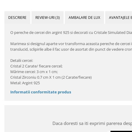
DESCRIERE
REVIEW-URI
(3)
AMBALARE DE LUX
AVANTAJELE 
O pereche de cercei din argint 925 si decorati cu Cristale Simulated Diam
Marimea si designul aparte vor transforma aceasta pereche de cercei in 
translucid, sclipirile albe il fac usor de asortat din punct de vedere cro
Detalii cercei:
Cristal 2 Carate/ fiecare cercel;
Mărime cercei: 3 cm x 1 cm;
Cristal Zirconiu 0.7 cm X 1 cm (2 Carate/fiecare)
Metal: Argint 925
Informatii conformitate produs
Daca doresti sa iti exprimi parerea des