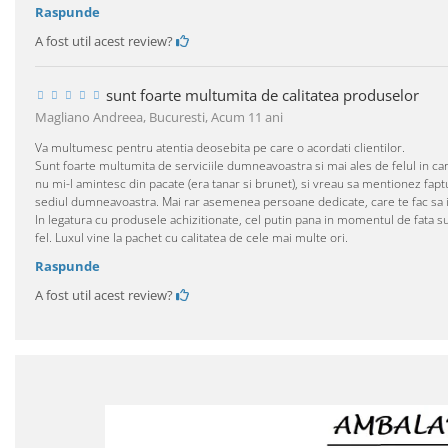
Raspunde
A fost util acest review?
sunt foarte multumita de calitatea produselor
Magliano Andreea, Bucuresti,
Acum 11 ani
Va multumesc pentru atentia deosebita pe care o acordati clientilor.
Sunt foarte multumita de serviciile dumneavoastra si mai ales de felul in c
nu mi-l amintesc din pacate (era tanar si brunet), si vreau sa mentionez faptu
sediul dumneavoastra. Mai rar asemenea persoane dedicate, care te fac sa iti 
In legatura cu produsele achizitionate, cel putin pana in momentul de fata sunt
fel. Luxul vine la pachet cu calitatea de cele mai multe ori.
Raspunde
A fost util acest review?