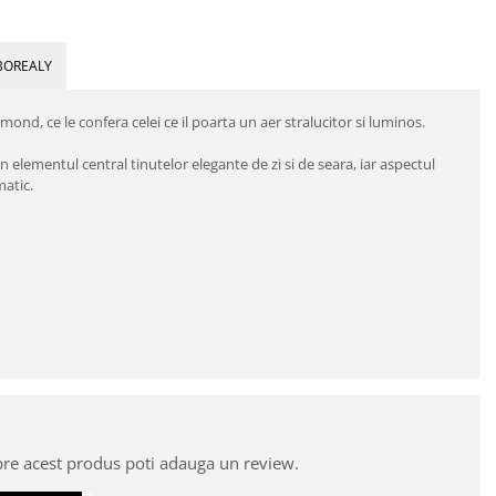
BOREALY
ond, ce le confera celei ce il poarta un aer stralucitor si luminos.
elementul central tinutelor elegante de zi si de seara, iar aspectul
matic.
pre acest produs poti adauga un review.