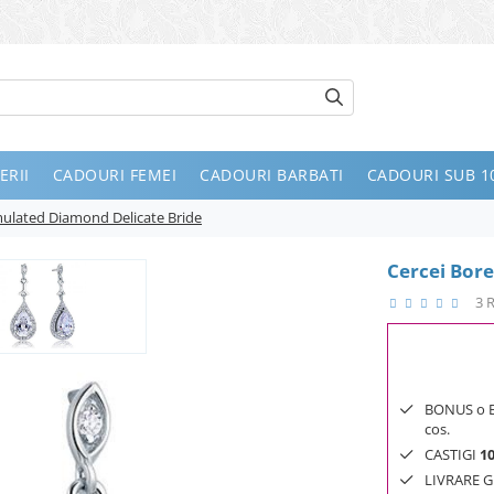
ERII
CADOURI FEMEI
CADOURI BARBATI
CADOURI SUB 10
imulated Diamond Delicate Bride
Cercei Bore
3 
BONUS o Bij
cos.
CASTIGI
1
LIVRARE GR