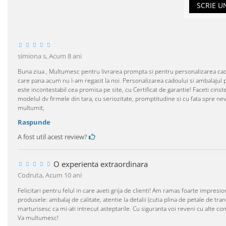
SCRIE U
simiona s,
Acum 8 ani
Buna ziua , Multumesc pentru livrarea prompta si pentru personalizarea cado
care pana acum nu l-am regasit la noi. Personalizarea cadoului si ambalajul p
este incontestabil cea promisa pe site, cu Certificat de garantie! Faceti cinst
modelul dv firmele din tara, cu seriozitate, promptitudine si cu fata spre nev
multumit,
Raspunde
A fost util acest review?
O experienta extraordinara
Codruta,
Acum 10 ani
Felicitari pentru felul in care aveti grija de clienti! Am ramas foarte impres
produsele: ambalaj de calitate, atentie la detalii (cutia plina de petale de tra
marturisesc ca mi-ati intrecut asteptarile. Cu siguranta voi reveni cu alte co
Va multumesc!