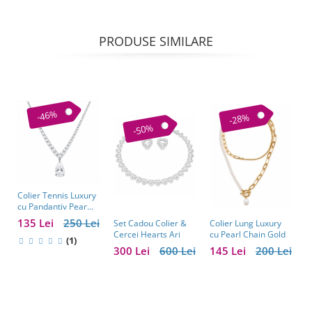
PRODUSE SIMILARE
-46%
-28%
-50%
Colier Tennis Luxury
C
cu Pandantiv Pear
–
Cut – Eleganță
c
135 Lei
250 Lei
1
Colier Lung Luxury
Set Cadou Colier &
Atemporală
cu Pearl Chain Gold
Cercei Hearts Ari
(1)
145 Lei
200 Lei
300 Lei
600 Lei