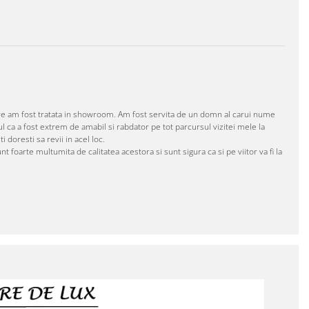
are am fost tratata in showroom. Am fost servita de un domn al carui nume
l ca a fost extrem de amabil si rabdator pe tot parcursul vizitei mele la
doresti sa revii in acel loc.
 foarte multumita de calitatea acestora si sunt sigura ca si pe viitor va fi la