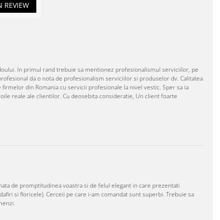
N REVIEW
ului. In primul rand trebuie sa mentionez profesionalismul serviciilor, pe
rofesional da o nota de profesionalism serviciilor si produselor dv. Calitatea
e firmelor din Romania cu servicii profesionale la nivel vestic. Sper sa ia
oile reale ale clientilor. Cu deosebita consideratie, Un client foarte
ionata de promptitudinea voastra si de felul elegant in care prezentati
ndafiri si floricele). Cerceii pe care i-am comandat sunt superbi. Trebuie sa
menzi.