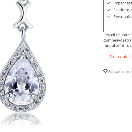
Impachetar
Felicitare,
Personaliza
Cerceii Delicate
dumneavoastra! Ce
randul ei într-o 
Stoc epuizat
Adauga la Favo