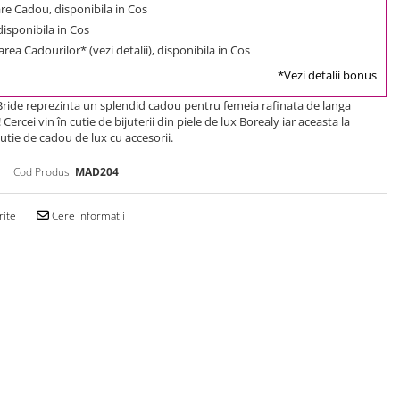
e Cadou, disponibila in Cos
 disponibila in Cos
rea Cadourilor* (vezi detalii), disponibila in Cos
*Vezi detalii bonus
 Bride reprezinta un splendid cadou pentru femeia rafinata de langa
rcei vin în cutie de bijuterii din piele de lux Borealy iar aceasta la
cutie de cadou de lux cu accesorii.
Cod Produs:
MAD204
rite
Cere informatii