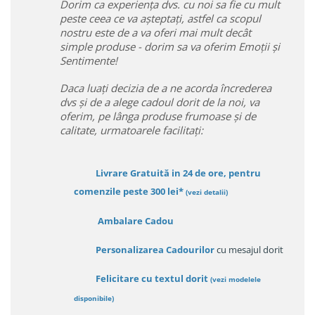
Dorim ca experiența dvs. cu noi sa fie cu mult
peste ceea ce va așteptați, astfel ca scopul
nostru este de a va oferi mai mult decât
simple produse - dorim sa va oferim Emoții și
Sentimente!
Daca luați decizia de a ne acorda încrederea
dvs și de a alege cadoul dorit de la noi, va
oferim, pe lânga produse frumoase și de
calitate, urmatoarele facilitați:
Livrare Gratuită in 24 de ore, pentru
comenzile peste 300 lei*
(vezi detalii)
Ambalare Cadou
Personalizarea Cadourilor
cu mesajul dorit
Felicitare cu textul dorit
(
vezi modelele
disponibile
)