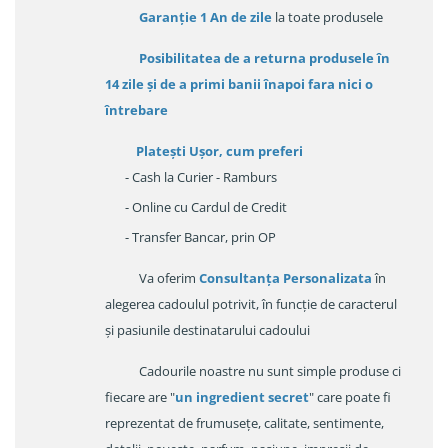
Garanție
1 An de zile
la toate produsele
Posibilitatea de a returna produsele în
14 zile
și de a primi
banii înapoi fara nici o
întrebare
Platești Ușor
, cum preferi
- Cash la Curier - Ramburs
- Online cu Cardul de Credit
- Transfer Bancar, prin OP
Va oferim
Consultanța Personalizata
în
alegerea cadoulul potrivit, în funcție de caracterul
și pasiunile destinatarului cadoului
Cadourile noastre nu sunt simple produse ci
fiecare are "
un ingredient secret
" care poate fi
reprezentat de frumusețe, calitate, sentimente,