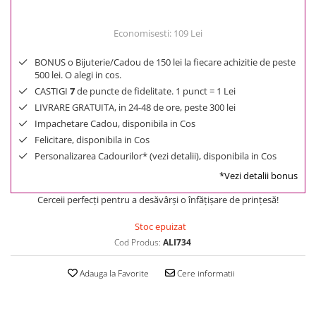
Economisesti:
109
Lei
BONUS o Bijuterie/Cadou de 150 lei la fiecare achizitie de peste
500 lei. O alegi in cos.
CASTIGI
7
de puncte de fidelitate. 1 punct = 1 Lei
LIVRARE GRATUITA, in 24-48 de ore, peste 300 lei
Impachetare Cadou, disponibila in Cos
Felicitare, disponibila in Cos
Personalizarea Cadourilor* (vezi detalii), disponibila in Cos
*Vezi detalii bonus
Cerceii perfecţi pentru a desăvârşi o înfăţişare de prinţesă!
Stoc epuizat
Cod Produs:
ALI734
Adauga la Favorite
Cere informatii