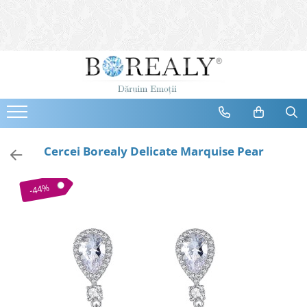
Bijuterii
Tipuri
Inele
Cercei
Bratari
Coliere
Cercei Borealy Delicate Marquise Pear
Seturi
Brose
-44%
Tiare
Destinatari
Bijuterii Femei
Bijuterii Copii
Bijuterii Mirese
Selectii