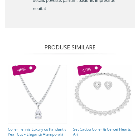
detalii, poveste, parfum, pasiune, impresii de
neuitat
PRODUSE SIMILARE
-46%
-50%
Colier Tennis Luxury cu Pandantiv
Set Cadou Colier & Cercei Hearts
Pear Cut – Eleganță Atemporală
Ari