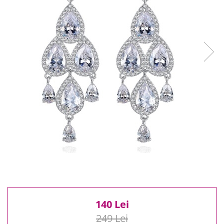
Reduceri
Cele mai noi
Cele mai vandute
Cele mai votate
Cu video
Pret
0 Lei - 100 Lei
100 Lei - 200 Lei
200 Lei - 300 Lei
300 Lei - 500 Lei
500 Lei - 1000 Lei
1000 Lei +
140 Lei
249 Lei