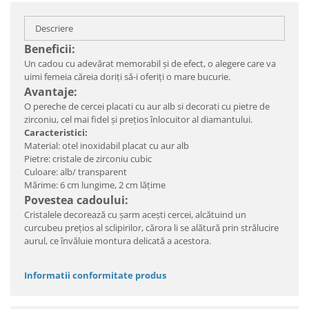
Descriere
Beneficii:
Un cadou cu adevărat memorabil şi de efect, o alegere care va
uimi femeia căreia doriţi să-i oferiţi o mare bucurie.
Avantaje:
O pereche de cercei placati cu aur alb si decorati cu pietre de
zirconiu, cel mai fidel şi preţios înlocuitor al diamantului.
Caracteristici:
Material: otel inoxidabil placat cu aur alb
Pietre: cristale de zirconiu cubic
Culoare: alb/ transparent
Mărime: 6 cm lungime, 2 cm lățime
Povestea cadoului:
Cristalele decorează cu şarm aceşti cercei, alcătuind un
curcubeu preţios al sclipirilor, cărora li se alătură prin strălucire
aurul, ce învăluie montura delicată a acestora.
Informatii conformitate produs