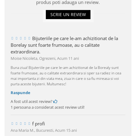
produs poti adauga un review.
SCRIE UN REVIEW
Bijuteriile pe care le-am achizitionat de la
Borelay sunt foarte frumoase, au o calitate
extraordinara.
Moise Nicoleta, Ogrezeni,
Acum 11 ani
Buna ziua! Bijuteriile pe care le-am achizitionat de la Borealy sunt
foarte frumoase, au o calitate extraordinara si sper sa radiez in cea
mai importanta zi din viata mea, ziua in care o sa fiu mireasa si voi
purta aceste bijuterii. Multumesc!
Raspunde
A fost util acest review?
1 persoana a considerat acest review util!
f profi
Ana Maria M., Bucuresti,
Acum 15 ani