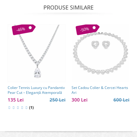
PRODUSE SIMILARE
-46%
-50%
Colier Tennis Luxury cu Pandantiv
Set Cadou Colier & Cercei Hearts
Pear Cut – Eleganță Atemporală
Ari
135 Lei
250 Lei
300 Lei
600 Lei
(1)