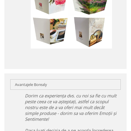
Avantajele Borealy
Dorim ca experiența dvs. cu noi sa fie cu mult
peste ceea ce va așteptați, astfel ca scopul
nostru este de a va oferi mai mult decât
simple produse - dorim sa va oferim Emoții și
Sentimente!
Daca luați decizia de a ne acorda încrederea