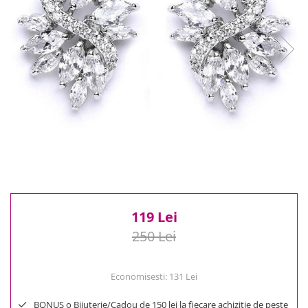
Reduceri
Cele mai noi
Cele mai vandute
Cele mai votate
Cu video
Pret
0 Lei - 100 Lei
100 Lei - 200 Lei
200 Lei - 300 Lei
300 Lei - 500 Lei
500 Lei - 1000 Lei
1000 Lei +
119 Lei
250 Lei
Economisesti:
131
Lei
BONUS o Bijuterie/Cadou de 150 lei la fiecare achizitie de peste