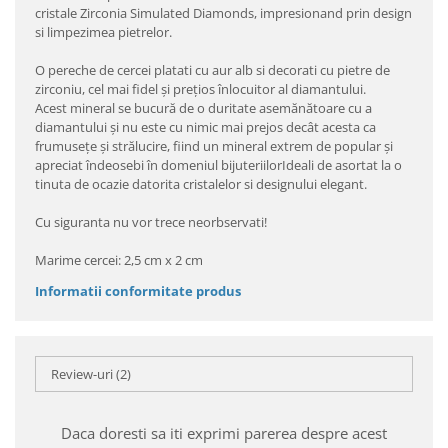
cristale Zirconia Simulated Diamonds, impresionand prin design
si limpezimea pietrelor.
O pereche de cercei platati cu aur alb si decorati cu pietre de
zirconiu, cel mai fidel şi preţios înlocuitor al diamantului.
Acest mineral se bucură de o duritate asemănătoare cu a
diamantului şi nu este cu nimic mai prejos decât acesta ca
frumuseţe şi strălucire, fiind un mineral extrem de popular şi
apreciat îndeosebi în domeniul bijuteriilorIdeali de asortat la o
tinuta de ocazie datorita cristalelor si designului elegant.
Cu siguranta nu vor trece neorbservati!
Marime cercei: 2,5 cm x 2 cm
Informatii conformitate produs
Review-uri
(2)
Daca doresti sa iti exprimi parerea despre acest