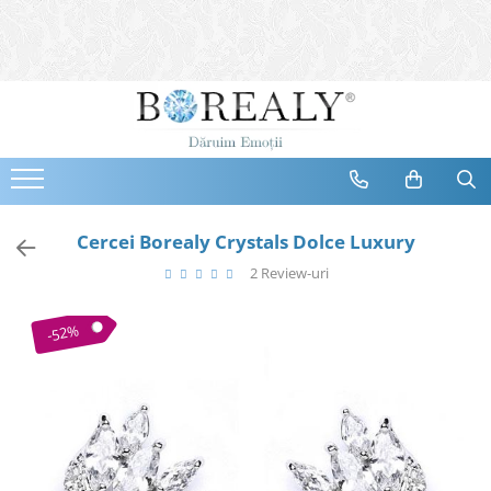
Bijuterii
Tipuri
Inele
Cercei
Bratari
Coliere
Cercei Borealy Crystals Dolce Luxury
Seturi
2 Review-uri
Brose
Tiare
-52%
Destinatari
Bijuterii Femei
Bijuterii Copii
Bijuterii Mirese
Selectii