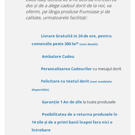
dvs și de a alege cadoul dorit de la noi, va
oferim, pe lânga produse frumoase și de
calitate, urmatoarele facilitați:
Livrare Gratuită in 24 de ore, pentru
comenzile peste 300 lei*
(vezi detalii)
Ambalare Cadou
Personalizarea Cadourilor
cu mesajul dorit
Felicitare cu textul dorit
(
vezi modelele
disponibile
)
Garanție
1 An de zile
la toate produsele
Posibilitatea de a returna produsele în
14 zile
și de a primi
banii înapoi fara nici o
întrebare