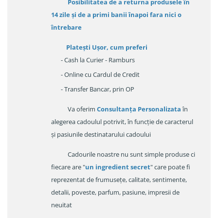
Posibilitatea de a returna produsele în
14 zile
și de a primi
banii înapoi fara nici o
întrebare
Platești Ușor
, cum preferi
- Cash la Curier - Ramburs
- Online cu Cardul de Credit
- Transfer Bancar, prin OP
Va oferim
Consultanța Personalizata
în
alegerea cadoulul potrivit, în funcție de caracterul
și pasiunile destinatarului cadoului
Cadourile noastre nu sunt simple produse ci
fiecare are "
un ingredient secret
" care poate fi
reprezentat de frumusețe, calitate, sentimente,
detalii, poveste, parfum, pasiune, impresii de
neuitat