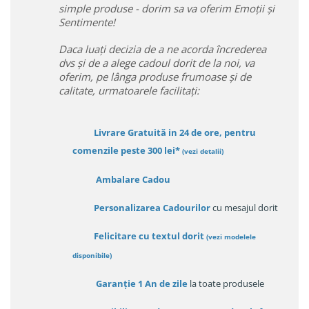
simple produse - dorim sa va oferim Emoții și
Sentimente!
Daca luați decizia de a ne acorda încrederea
dvs și de a alege cadoul dorit de la noi, va
oferim, pe lânga produse frumoase și de
calitate, urmatoarele facilitați:
Livrare Gratuită in 24 de ore, pentru
comenzile peste 300 lei*
(vezi detalii)
Ambalare Cadou
Personalizarea Cadourilor
cu mesajul dorit
Felicitare cu textul dorit
(
vezi modelele
disponibile
)
Garanție
1 An de zile
la toate produsele