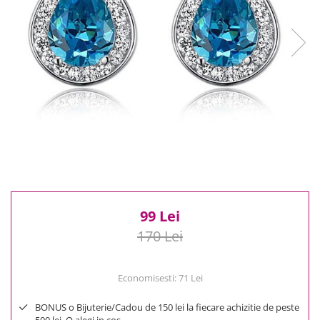
Reduceri
Cele mai noi
Cele mai vandute
Cele mai votate
Cu video
Pret
0 Lei - 100 Lei
100 Lei - 200 Lei
200 Lei - 300 Lei
300 Lei - 500 Lei
500 Lei - 1000 Lei
99 Lei
1000 Lei +
170 Lei
Economisesti:
71
Lei
BONUS o Bijuterie/Cadou de 150 lei la fiecare achizitie de peste