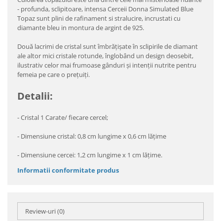
- profunda, sclipitoare, intensa Cerceii Donna Simulated Blue
Topaz sunt plini de rafinament si stralucire, incrustati cu
diamante bleu in montura de argint de 925.
Două lacrimi de cristal sunt îmbrăţişate în sclipirile de diamant
ale altor mici cristale rotunde, înglobând un design deosebit,
ilustrativ celor mai frumoase gânduri şi intenţii nutrite pentru
femeia pe care o preţuiţi.
Detalii:
- Cristal 1 Carate/ fiecare cercel;
- Dimensiune cristal: 0,8 cm lungime x 0,6 cm lăţime
- Dimensiune cercei: 1,2 cm lungime x 1 cm lăţime.
Informatii conformitate produs
Review-uri
(0)