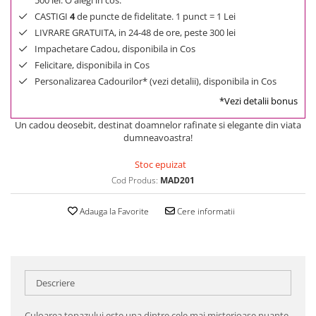
500 lei. O alegi in cos.
CASTIGI
4
de puncte de fidelitate. 1 punct = 1 Lei
LIVRARE GRATUITA, in 24-48 de ore, peste 300 lei
Impachetare Cadou, disponibila in Cos
Felicitare, disponibila in Cos
Personalizarea Cadourilor* (vezi detalii), disponibila in Cos
*Vezi detalii bonus
Un cadou deosebit, destinat doamnelor rafinate si elegante din viata
dumneavoastra!
Stoc epuizat
Cod Produs:
MAD201
Adauga la Favorite
Cere informatii
Descriere
Culoarea topazului este una dintre cele mai misterioase nuante