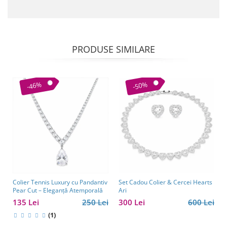
PRODUSE SIMILARE
-46%
-50%
Colier Tennis Luxury cu Pandantiv
Set Cadou Colier & Cercei Hearts
Pear Cut – Eleganță Atemporală
Ari
135 Lei
250 Lei
300 Lei
600 Lei
(1)