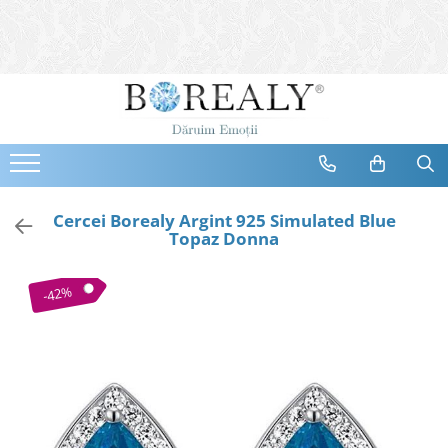
Bijuterii
Tipuri
Inele
Cercei
Bratari
Coliere
Cercei Borealy Argint 925 Simulated Blue
Topaz Donna
Seturi
Brose
-42%
Tiare
Destinatari
Bijuterii Femei
Bijuterii Copii
Bijuterii Mirese
Selectii