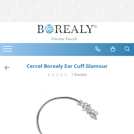
Bijuterii
Tipuri
Inele
Cercei
Bratari
Coliere
Cercel Borealy Ear Cuff Glamour
Seturi
1 Review
Brose
Tiare
Destinatari
Bijuterii Femei
Bijuterii Copii
Bijuterii Mirese
Selectii