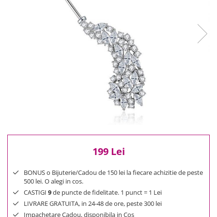
Reduceri
Cele mai noi
Cele mai vandute
Cele mai votate
Cu video
Pret
0 Lei - 100 Lei
100 Lei - 200 Lei
200 Lei - 300 Lei
300 Lei - 500 Lei
500 Lei - 1000 Lei
1000 Lei +
199 Lei
BONUS o Bijuterie/Cadou de 150 lei la fiecare achizitie de peste
500 lei. O alegi in cos.
CASTIGI
9
de puncte de fidelitate. 1 punct = 1 Lei
LIVRARE GRATUITA, in 24-48 de ore, peste 300 lei
Impachetare Cadou, disponibila in Cos