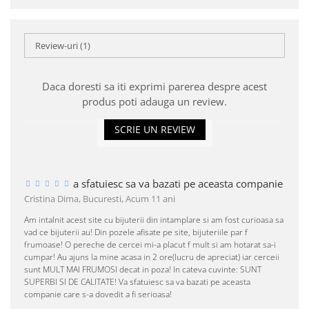
Review-uri
(1)
Daca doresti sa iti exprimi parerea despre acest
produs poti adauga un review.
SCRIE UN REVIEW
a sfatuiesc sa va bazati pe aceasta companie
Cristina Dima, Bucuresti,
Acum 11 ani
Am intalnit acest site cu bijuterii din intamplare si am fost curioasa sa
vad ce bijuterii au! Din pozele afisate pe site, bijuteriile par f
frumoase! O pereche de cercei mi-a placut f mult si am hotarat sa-i
cumpar! Au ajuns la mine acasa in 2 ore(lucru de apreciat) iar cerceii
sunt MULT MAI FRUMOSI decat in poza! In cateva cuvinte: SUNT
SUPERBI SI DE CALITATE! Va sfatuiesc sa va bazati pe aceasta
companie care s-a dovedit a fi serioasa!