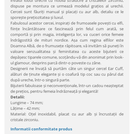
învălui lobul urechii cu nobila strălucire a cristalelor Zirconiu,
dispuse pe montura ce urmează modelul graţios al urechii.
Cerceii sunt făuriţi manual şi placaţi cu aur alb, detaliu ce le
sporeşte preţiozitatea şi luxul.
Fabulosul acestor cercei, inspiraţi de frumoasele poveşti cu elfi,
fiinţe încântătoare ce fascinează prin felul cum arată, se
comportă şi prin magia, inteligenţa lor, va cuceri orice femeie
îndrăgostită de mituri nordice. Aşa cum regina elfilor este
Doamna Albă, de o frumuseţe răpitoare, vă invităm să puneţi în
valoare senzualitatea şi feminitatea cu aceste bijuterii ce
depăşesc tiparele comune, scoţându-vă din anonimat prin look-
ul glamour, desprins parcă dintr-o poveste cu zâne.
Designerii ne învaţă să purtăm câte un singur cercel Ear Cuff,
alături de ţinute elegante şi o coafură tip coc sau cu părul dat
după ureche, într-o singură parte.
Bijuterii fabuloase şi neconvenţionale, într-un cadou neaşteptat
de preţios, pentru femeia îndrăzneaţă şi elegantă!
Detalii:
Lungime – 74 mm;
Lăţime – 42 mm;
Material: Oţel inoxidabil, placat cu aur alb şi încrustaţii de
cristale zirconiu.
Informatii conformitate produs