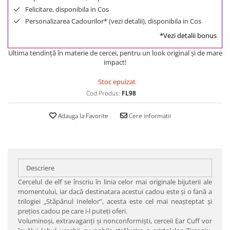
Felicitare, disponibila in Cos
Personalizarea Cadourilor* (vezi detalii), disponibila in Cos
*Vezi detalii bonus
Ultima tendinţă în materie de cercei, pentru un look original şi de mare
impact!
Stoc epuizat
Cod Produs:
FL98
Adauga la Favorite
Cere informatii
Descriere
Cercelul de elf se înscriu în linia celor mai originale bijuterii ale
momentului, iar dacă destinatara acestui cadou este şi o fană a
trilogiei „Stăpânul Inelelor”, acesta este cel mai neaşteptat şi
preţios cadou pe care i-l puteţi oferi.
Voluminoşi, extravaganţi şi nonconformişti, cerceii Ear Cuff vor