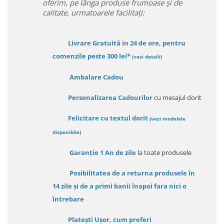
oferim, pe lânga produse frumoase și de
calitate, urmatoarele facilitați:
Livrare Gratuită in 24 de ore, pentru
comenzile peste 300 lei*
(vezi detalii)
Ambalare Cadou
Personalizarea Cadourilor
cu mesajul dorit
Felicitare cu textul dorit
(
vezi modelele
disponibile
)
Garanție
1 An de zile
la toate produsele
Posibilitatea de a returna produsele în
14 zile
și de a primi
banii înapoi fara nici o
întrebare
Platești Ușor
, cum preferi