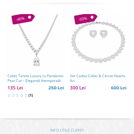
-46%
-50%
Colier Tennis Luxury cu Pandantiv
Set Cadou Colier & Cercei Hearts
Pear Cut – Eleganță Atemporală
Ari
135 Lei
250 Lei
300 Lei
600 Lei
(1)
INFO UTILE CLIENTI