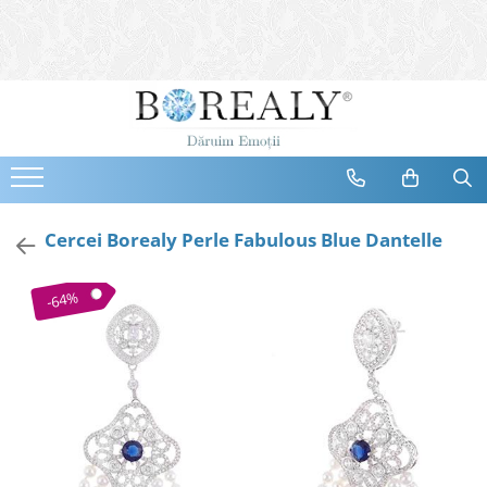
Bijuterii
Tipuri
Inele
Cercei
Bratari
Coliere
Cercei Borealy Perle Fabulous Blue Dantelle
Seturi
Brose
-64%
Tiare
Destinatari
Bijuterii Femei
Bijuterii Copii
Bijuterii Mirese
Selectii