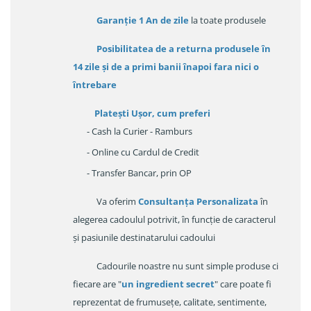
Garanție
1 An de zile
la toate produsele
Posibilitatea de a returna produsele în
14 zile
și de a primi
banii înapoi fara nici o
întrebare
Platești Ușor
, cum preferi
- Cash la Curier - Ramburs
- Online cu Cardul de Credit
- Transfer Bancar, prin OP
Va oferim
Consultanța Personalizata
în
alegerea cadoulul potrivit, în funcție de caracterul
și pasiunile destinatarului cadoului
Cadourile noastre nu sunt simple produse ci
fiecare are "
un ingredient secret
" care poate fi
reprezentat de frumusețe, calitate, sentimente,