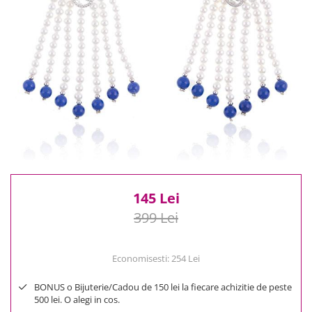
Reduceri
Cele mai noi
Cele mai vandute
Cele mai votate
Cu video
Pret
0 Lei - 100 Lei
100 Lei - 200 Lei
200 Lei - 300 Lei
300 Lei - 500 Lei
500 Lei - 1000 Lei
145 Lei
1000 Lei +
399 Lei
Economisesti:
254
Lei
BONUS o Bijuterie/Cadou de 150 lei la fiecare achizitie de peste
500 lei. O alegi in cos.