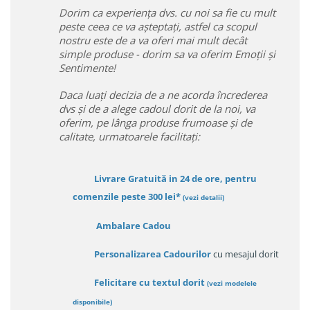
Dorim ca experiența dvs. cu noi sa fie cu mult
peste ceea ce va așteptați, astfel ca scopul
nostru este de a va oferi mai mult decât
simple produse - dorim sa va oferim Emoții și
Sentimente!
Daca luați decizia de a ne acorda încrederea
dvs și de a alege cadoul dorit de la noi, va
oferim, pe lânga produse frumoase și de
calitate, urmatoarele facilitați:
Livrare Gratuită in 24 de ore, pentru
comenzile peste 300 lei*
(vezi detalii)
Ambalare Cadou
Personalizarea Cadourilor
cu mesajul dorit
Felicitare cu textul dorit
(
vezi modelele
disponibile
)