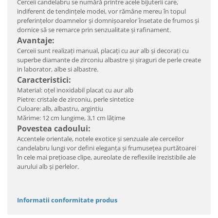
Cerceii candelabru se numără printre acele bijuterii care,
indiferent de tendinţele modei, vor rămâne mereu în topul
preferinţelor doamnelor şi domnişoarelor însetate de frumos şi
dornice să se remarce prin senzualitate şi rafinament.
Avantaje:
Cerceii sunt realizaţi manual, placaţi cu aur alb şi decoraţi cu
superbe diamante de zirconiu albastre și șiraguri de perle create
in laborator, albe si albastre.
Caracteristici:
Material: oțel inoxidabil placat cu aur alb
Pietre: cristale de zirconiu, perle sintetice
Culoare: alb, albastru, argintiu
Mărime: 12 cm lungime, 3,1 cm lățime
Povestea cadoului:
Accentele orientale, notele exotice şi senzuale ale cerceilor
candelabru lungi vor defini eleganţa şi frumuseţea purtătoarei
în cele mai preţioase clipe, aureolate de reflexiile irezistibile ale
aurului alb și perlelor.
Informatii conformitate produs