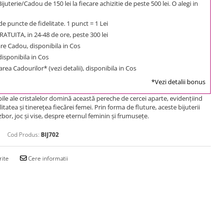
uterie/Cadou de 150 lei la fiecare achizitie de peste 500 lei. O alegi in
e puncte de fidelitate. 1 punct = 1 Lei
ATUITA, in 24-48 de ore, peste 300 lei
e Cadou, disponibila in Cos
 disponibila in Cos
rea Cadourilor* (vezi detalii), disponibila in Cos
*Vezi detalii bonus
abile ale cristalelor domină această pereche de cercei aparte, evidenţiind
ilitatea şi tinereţea fiecărei femei. Prin forma de fluture, aceste bijuterii
bor, joc şi vise, despre eternul feminin şi frumuseţe.
Cod Produs:
BIJ702
rite
Cere informatii