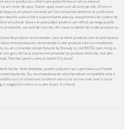
asit inca un produs (un colier) care putea forma un set cu ceea ce
nu am nimic de spus, foarte rapid, exact cum ati scris pe site, 24 ore in
ute) dupa ce am plasat comanda am fost contactata telefonic pt confirmare,
 deschis cutia a fost o supriza foarte placuta, aranjamentul din cutie e de
bine structurat. Daca s-ar putea (desi poate e cam dificil), pe langa pozele
in produsele, cat sunt de mari etc. Am vazut ca destul de multe produse au
sectiune de produse recomandate, care sa ofere produse care se potriveasca
i, la descrierea produsului recomandati si alte produse care sa completeze
emplu, eu am comandat cerceii fluturas by Borealy cu cod BIJ702 care merg cu
e e cam greu de facut asocieri/recomandari pt produse distincte, mai ales
t. Felicitari pentru ceea ce faceti! O zi buna!
ile facute. Aveti dreptate, pozele la bijuterii pe o persoana sunt foarte
toate bijuteriile. Da, recomandarea de seturi/produse compatibile este o
ilul ca si in continuare sa oferim servicii la cel mai inalt nivel si sa va
 in magazinul nostru si cu alte ocazii. O zi buna!