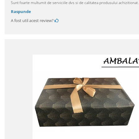
Sunt foarte multumit de serviciile dvs si de calitatea produsului achizitiona
Raspunde
A fost util acest review?