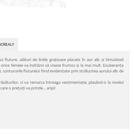
BOREALY
i fluture, alături de liniile graţioase placate în aur alb şi Simulated
 orice femeie va îndrăzni să viseze frumos şi la mai mult. Exuberanţa
, contururile fluturelui fiind evidenţiate prin strălucirea aurului alb de
săturilor, ci va remarca întreaga vestimentaţie, plasând-o la nivelul
 care o preţuiţi va prinde… aripi!