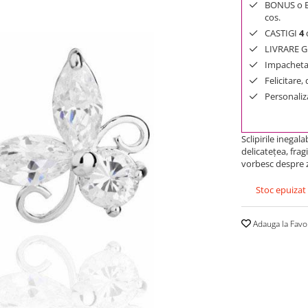
BONUS o Bij
cos.
CASTIGI
4
d
LIVRARE GR
Impachetar
Felicitare,
Personaliza
Sclipirile inegal
delicateţea, frag
vorbesc despre z
Stoc epuizat
Adauga la Favo