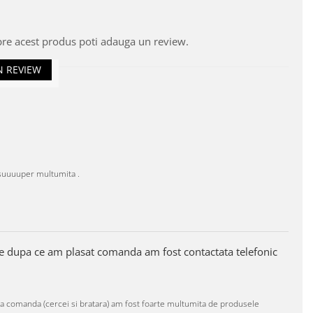
pre acest produs poti adauga un review.
N REVIEW
.suuuuper multumita .
te dupa ce am plasat comanda am fost contactata telefonic
ima comanda (cercei si bratara) am fost foarte multumita de produsele