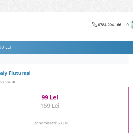
0784.204.166
0
0 LEI
aly Fluturaşi
Review-uri
99 Lei
159 Lei
Economisesti:
60
Lei