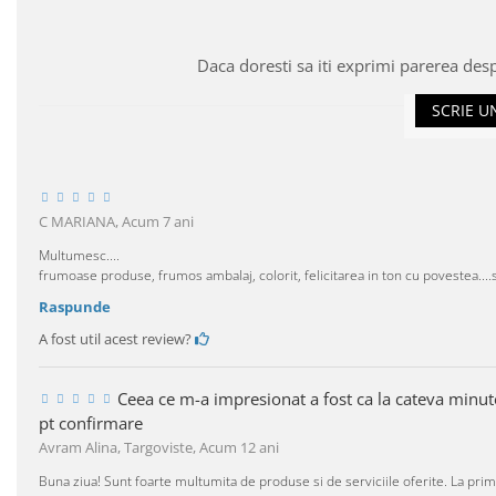
Daca doresti sa iti exprimi parerea des
SCRIE U
C MARIANA,
Acum 7 ani
Multumesc....
frumoase produse, frumos ambalaj, colorit, felicitarea in ton cu povestea...
Raspunde
A fost util acest review?
Ceea ce m-a impresionat a fost ca la cateva minu
pt confirmare
Avram Alina, Targoviste,
Acum 12 ani
Buna ziua! Sunt foarte multumita de produse si de serviciile oferite. La pr