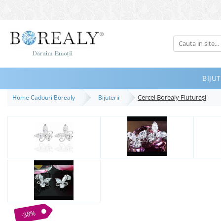
Bijuterii
Tipuri
Inele
BIJUT
Cercei
Cercei Borealy Fluturaşi
Home Cadouri Borealy
Bijuterii
Bratari
Coliere
Seturi
Brose
Tiare
Destinatari
Bijuterii Femei
Bijuterii Copii
-38%