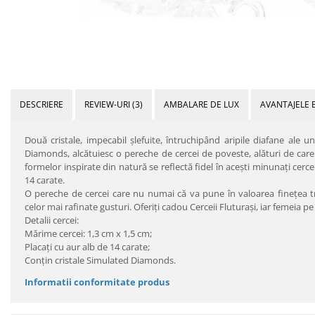
DESCRIERE
REVIEW-URI
(3)
AMBALARE DE LUX
AVANTAJELE 
Două cristale, impecabil şlefuite, întruchipând aripile diafane ale unu
Diamonds, alcătuiesc o pereche de cercei de poveste, alături de care
formelor inspirate din natură se reflectă fidel în aceşti minunaţi cercei
14 carate.
O pereche de cercei care nu numai că va pune în valoarea fineţea tră
celor mai rafinate gusturi. Oferiţi cadou Cerceii Fluturaşi, iar femeia pe
Detalii cercei:
Mărime cercei: 1,3 cm x 1,5 cm;
Placaţi cu aur alb de 14 carate;
Conţin cristale Simulated Diamonds.
Informatii conformitate produs