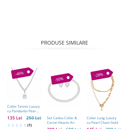
PRODUSE SIMILARE
-46%
-28%
-50%
Colier Tennis Luxury
C
cu Pandantiv Pear
–
Cut – Eleganță
c
135 Lei
250 Lei
1
Colier Lung Luxury
Set Cadou Colier &
Atemporală
cu Pearl Chain Gold
Cercei Hearts Ari
(1)