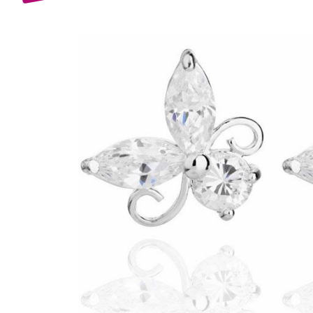
Bijuterii Mirese
Selectii
Reduceri
Cele mai noi
Cele mai vandute
Cele mai votate
Cu video
Pret
0 Lei - 100 Lei
100 Lei - 200 Lei
200 Lei - 300 Lei
300 Lei - 500 Lei
500 Lei - 1000 Lei
1000 Lei +