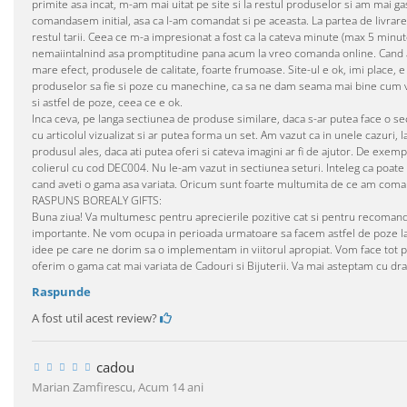
primite asa incat, m-am mai uitat pe site si la restul produselor si am mai g
comandasem initial, asa ca l-am comandat si pe aceasta. La partea de livrare 
restul tarii. Ceea ce m-a impresionat a fost ca la cateva minute (max 5 min
nemaiintalnind asa promptitudine pana acum la vreo comanda online. Cand am
mare efect, produsele de calitate, foarte frumoase. Site-ul e ok, imi place, e 
produselor sa fie si poze cu manechine, ca sa ne dam seama mai bine cum v
si astfel de poze, ceea ce e ok.
Inca ceva, pe langa sectiunea de produse similare, daca s-ar putea face o 
cu articolul vizualizat si ar putea forma un set. Am vazut ca in unele cazur
produsul ales, daca ati putea oferi si cateva imagini ar fi de ajutor. De ex
colierul cu cod DEC004. Nu le-am vazut in sectiunea seturi. Inteleg ca poat
cand aveti o gama asa variata. Oricum sunt foarte multumita de ce am comanda
RASPUNS BOREALY GIFTS:
Buna ziua! Va multumesc pentru aprecierile pozitive cat si pentru recomandar
importante. Ne vom ocupa in perioada urmatoare sa facem astfel de poze la 
idee pe care ne dorim sa o implementam in viitorul apropiat. Vom face tot posib
oferim o gama cat mai variata de Cadouri si Bijuterii. Va mai asteptam cu drag
Raspunde
A fost util acest review?
cadou
Marian Zamfirescu,
Acum 14 ani