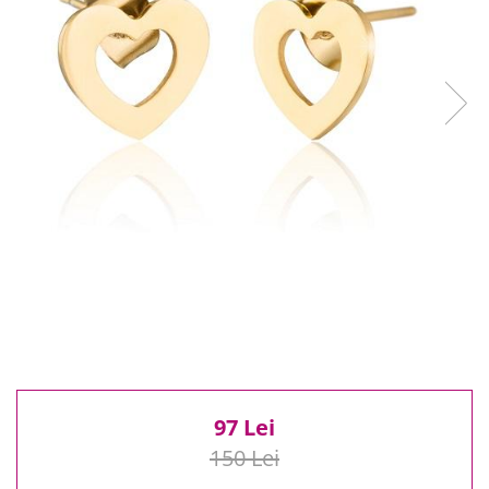
Reduceri
Cele mai noi
Cele mai vandute
Cele mai votate
Cu video
Pret
0 Lei - 100 Lei
100 Lei - 200 Lei
200 Lei - 300 Lei
300 Lei - 500 Lei
500 Lei - 1000 Lei
1000 Lei +
97 Lei
150 Lei