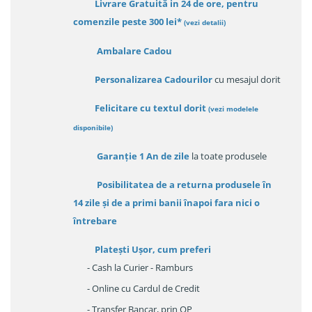
Livrare Gratuită in 24 de ore, pentru
comenzile peste 300 lei*
(vezi detalii)
Ambalare Cadou
Personalizarea Cadourilor
cu mesajul dorit
Felicitare cu textul dorit
(
vezi modelele
disponibile
)
Garanție
1 An de zile
la toate produsele
Posibilitatea de a returna produsele în
14 zile
și de a primi
banii înapoi fara nici o
întrebare
Platești Ușor
, cum preferi
- Cash la Curier - Ramburs
- Online cu Cardul de Credit
- Transfer Bancar, prin OP