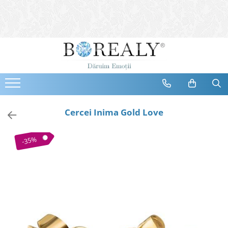
Bijuterii
Tipuri
Inele
Cercei
Bratari
Coliere
Cercei Inima Gold Love
Seturi
Brose
-35%
Tiare
Destinatari
Bijuterii Femei
Bijuterii Copii
Bijuterii Mirese
Selectii