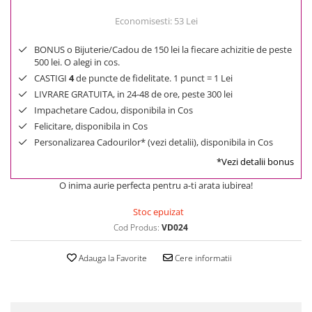
Economisesti:
53
Lei
BONUS o Bijuterie/Cadou de 150 lei la fiecare achizitie de peste
500 lei. O alegi in cos.
CASTIGI
4
de puncte de fidelitate. 1 punct = 1 Lei
LIVRARE GRATUITA, in 24-48 de ore, peste 300 lei
Impachetare Cadou, disponibila in Cos
Felicitare, disponibila in Cos
Personalizarea Cadourilor* (vezi detalii), disponibila in Cos
*Vezi detalii bonus
O inima aurie perfecta pentru a-ti arata iubirea!
Stoc epuizat
Cod Produs:
VD024
Adauga la Favorite
Cere informatii