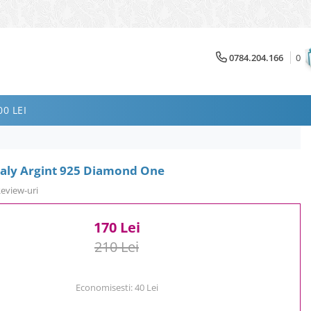
0784.204.166
0
0 LEI
ealy Argint 925 Diamond One
Review-uri
170 Lei
210 Lei
Economisesti:
40
Lei