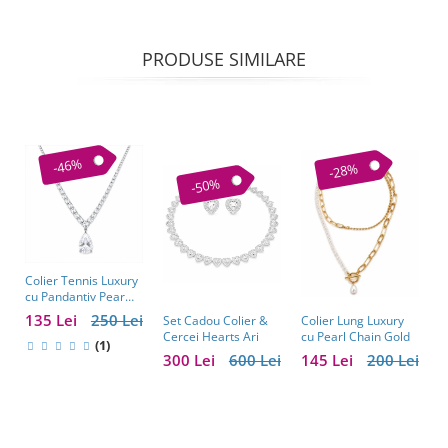
PRODUSE SIMILARE
-46%
-28%
-50%
Colier Tennis Luxury
C
cu Pandantiv Pear
–
Cut – Eleganță
c
135 Lei
250 Lei
1
Colier Lung Luxury
Set Cadou Colier &
Atemporală
cu Pearl Chain Gold
Cercei Hearts Ari
(1)
145 Lei
200 Lei
300 Lei
600 Lei