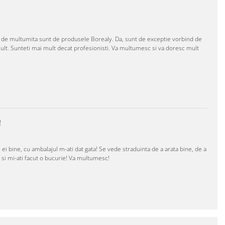
at de multumita sunt de produsele Borealy. Da, sunt de exceptie vorbind de
ult. Sunteti mai mult decat profesionisti. Va multumesc si va doresc mult
!
ei bine, cu ambalajul m-ati dat gata! Se vede straduinta de a arata bine, de a
t si mi-ati facut o bucurie! Va multumesc!