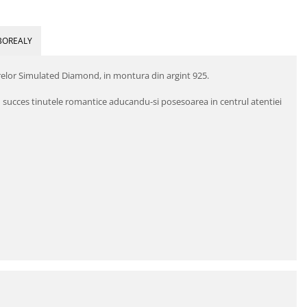
BOREALY
trelor Simulated Diamond, in montura din argint 925.
cu succes tinutele romantice aducandu-si posesoarea in centrul atentiei