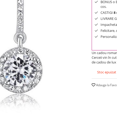
BONUS o Bij
cos.
CASTIGI
8
d
LIVRARE GR
Impachetar
Felicitare,
Personaliza
Un cadou romanti
Cerceii vin în cut
de cadou de lux 
Stoc epuizat
Adauga la Favo