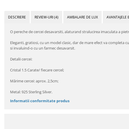
DESCRIERE
REVIEW-URI
(4)
AMBALARE DE LUX
AVANTAJELE 
O pereche de cercei desavarsiti, alaturand stralucirea imaculata a pie
Eleganti, gratiosi, cu un model clasic, dar de mare efect va completa 
si invaluind-o cu un farmec desavarsit.
Detalii cercei:
Cristal 1.5 Carate/ fiecare cercel;
Mărime cercei: aprox. 2,5cm;
Metal: 925 Sterling Silver.
Informatii conformitate produs