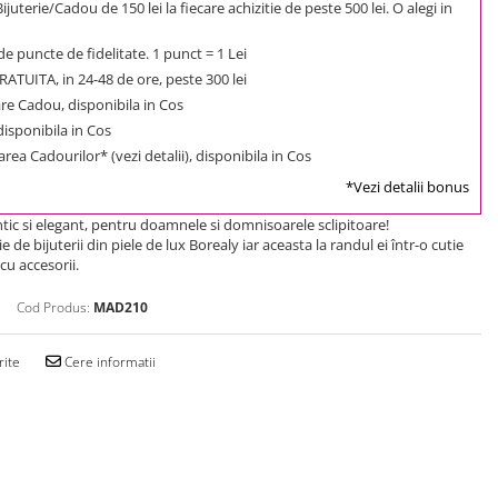
uterie/Cadou de 150 lei la fiecare achizitie de peste 500 lei. O alegi in
e puncte de fidelitate. 1 punct = 1 Lei
ATUITA, in 24-48 de ore, peste 300 lei
e Cadou, disponibila in Cos
 disponibila in Cos
rea Cadourilor* (vezi detalii), disponibila in Cos
*Vezi detalii bonus
c si elegant, pentru doamnele si domnisoarele sclipitoare!
ie de bijuterii din piele de lux Borealy iar aceasta la randul ei într-o cutie
cu accesorii.
Cod Produs:
MAD210
rite
Cere informatii