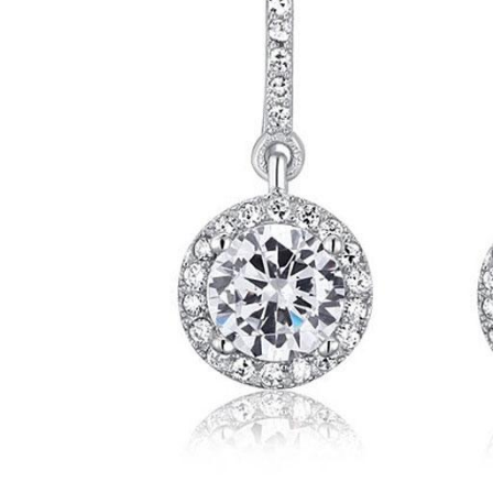
Bijuterii Mirese
Selectii
Reduceri
Cele mai noi
Cele mai vandute
Cele mai votate
Cu video
Pret
0 Lei - 100 Lei
100 Lei - 200 Lei
200 Lei - 300 Lei
300 Lei - 500 Lei
500 Lei - 1000 Lei
1000 Lei +