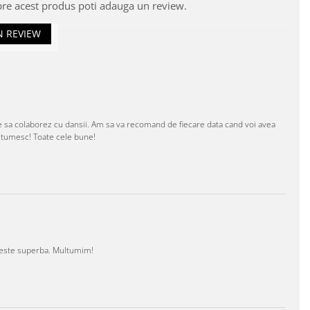
pre acest produs poti adauga un review.
N REVIEW
e sa colaborez cu dansii. Am sa va recomand de fiecare data cand voi avea
ltumesc! Toate cele bune!
a este superba. Multumim!