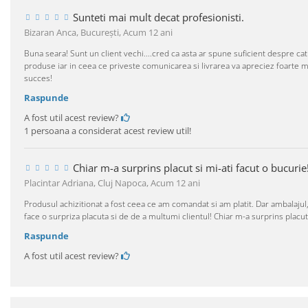
Sunteti mai mult decat profesionisti.
Bizaran Anca, Bucureşti,
Acum 12 ani
Buna seara! Sunt un client vechi....cred ca asta ar spune suficient despre c
produse iar in ceea ce priveste comunicarea si livrarea va apreciez foarte m
succes!
Raspunde
A fost util acest review?
1 persoana a considerat acest review util!
Chiar m-a surprins placut si mi-ati facut o bucurie
Placintar Adriana, Cluj Napoca,
Acum 12 ani
Produsul achizitionat a fost ceea ce am comandat si am platit. Dar ambalajul, 
face o surpriza placuta si de de a multumi clientul! Chiar m-a surprins placu
Raspunde
A fost util acest review?