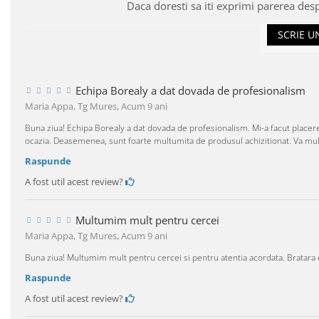
Daca doresti sa iti exprimi parerea des
SCRIE U
Echipa Borealy a dat dovada de profesionalism
Maria Appa, Tg Mures,
Acum 9 ani
Buna ziua! Echipa Borealy a dat dovada de profesionalism. Mi-a facut placer
ocazia. Deasemenea, sunt foarte multumita de produsul achizitionat. Va mu
Raspunde
A fost util acest review?
Multumim mult pentru cercei
Maria Appa, Tg Mures,
Acum 9 ani
Buna ziua! Multumim mult pentru cercei si pentru atentia acordata. Bratar
Raspunde
A fost util acest review?