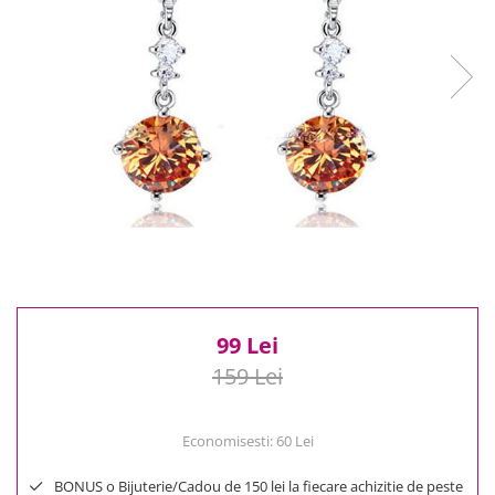
Reduceri
Cele mai noi
Cele mai vandute
Cele mai votate
Cu video
Pret
0 Lei - 100 Lei
100 Lei - 200 Lei
200 Lei - 300 Lei
300 Lei - 500 Lei
500 Lei - 1000 Lei
1000 Lei +
99 Lei
159 Lei
Economisesti:
60
Lei
BONUS o Bijuterie/Cadou de 150 lei la fiecare achizitie de peste