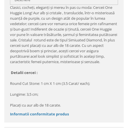
Clasici, cocheţi, eleganţi şi mereu în pas cu moda: Cerceii One
Huggie Long! Aur alb şi cristale , translucide, într-o misterioasă
nuanţă de purple, cu un design atât de popular în lumea
vedetelor; cerceii care vor remarca orice femeie prin rafinament
şi bun-gust! Indiferent de ocazie şi ţinută, cerceii One Huggie
vor pune în valoare trăsăturile, şarmul şi feminitatea putătoarei
sale. Cristalul rotund este de tipul Simiuated Diamond, în plus
cerceii sunt placaţi cu aur alb de 18 carate. Cu un aspect
deopotrivă boem şi princiar, aceşti cercei vor asigura
purtătoarei acel look simplist şi sofisticat în acelaşi timp,
caracteristic femeii puternice, misterioase şi senzuale.
Detalii cercei :
Round Cut Stone: 1 cm X 1 cm (3.5 Carat/ each);
Lungime: 3,5 cm;
Placaţi cu aur alb de 18 carate.
Informatii conformitate produs