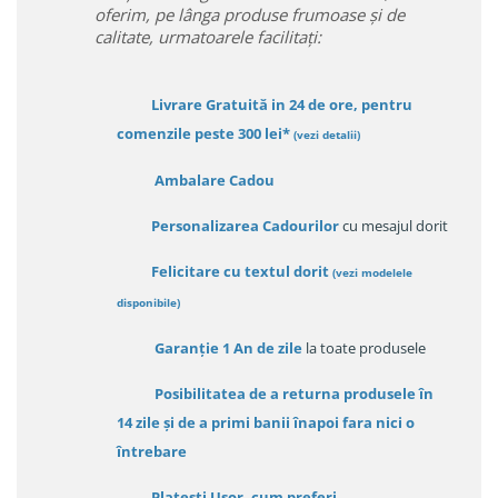
oferim, pe lânga produse frumoase și de
calitate, urmatoarele facilitați:
Livrare Gratuită in 24 de ore, pentru
comenzile peste 300 lei*
(vezi detalii)
Ambalare Cadou
Personalizarea Cadourilor
cu mesajul dorit
Felicitare cu textul dorit
(
vezi modelele
disponibile
)
Garanție
1 An de zile
la toate produsele
Posibilitatea de a returna produsele în
14 zile
și de a primi
banii înapoi fara nici o
întrebare
Platești Ușor
, cum preferi