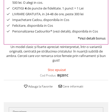
500 lei. O alegi in cos.
CASTIGI
4
de puncte de fidelitate. 1 punct = 1 Lei
LIVRARE GRATUITA, in 24-48 de ore, peste 300 lei
Impachetare Cadou, disponibila in Cos
Felicitare, disponibila in Cos
Personalizarea Cadourilor* (vezi detalii), disponibila in Cos
*Vezi detalii bonus
Un model clasic şi foarte apreciat reinterpretat, într-o variantă
originală, centrată pe strălucirea cristalului în nuanţă subtilă de
ambra. Cerceii care vor remarca orice femeie prin rafinament şi bun
gust!
Stoc epuizat
Cod Produs:
BIJ201C
Adauga la Favorite
Cere informatii
Descriere