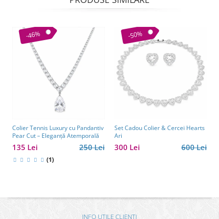
-46%
-50%
Colier Tennis Luxury cu Pandantiv
Set Cadou Colier & Cercei Hearts
Pear Cut – Eleganță Atemporală
Ari
135 Lei
250 Lei
300 Lei
600 Lei
(1)
INFO UTILE CLIENTI