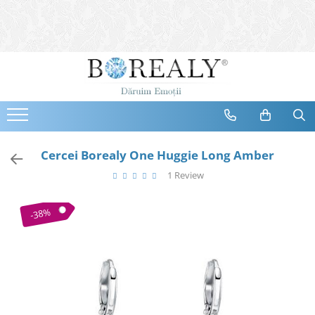
Bijuterii
Tipuri
Inele
Cercei
Bratari
Coliere
Cercei Borealy One Huggie Long Amber
Seturi
1 Review
Brose
Tiare
-38%
Destinatari
Bijuterii Femei
Bijuterii Copii
Bijuterii Mirese
Selectii