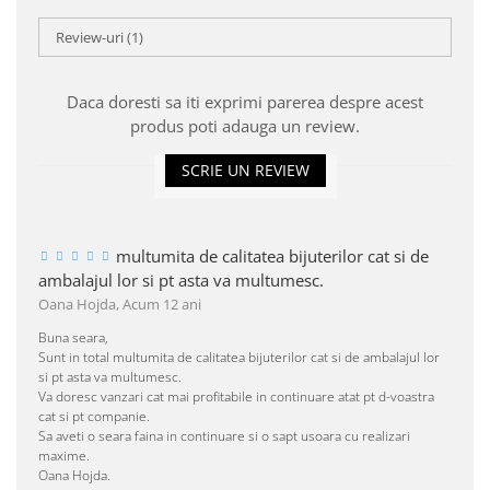
Review-uri
(1)
Daca doresti sa iti exprimi parerea despre acest
produs poti adauga un review.
SCRIE UN REVIEW
multumita de calitatea bijuterilor cat si de
ambalajul lor si pt asta va multumesc.
Oana Hojda,
Acum 12 ani
Buna seara,
Sunt in total multumita de calitatea bijuterilor cat si de ambalajul lor
si pt asta va multumesc.
Va doresc vanzari cat mai profitabile in continuare atat pt d-voastra
cat si pt companie.
Sa aveti o seara faina in continuare si o sapt usoara cu realizari
maxime.
Oana Hojda.