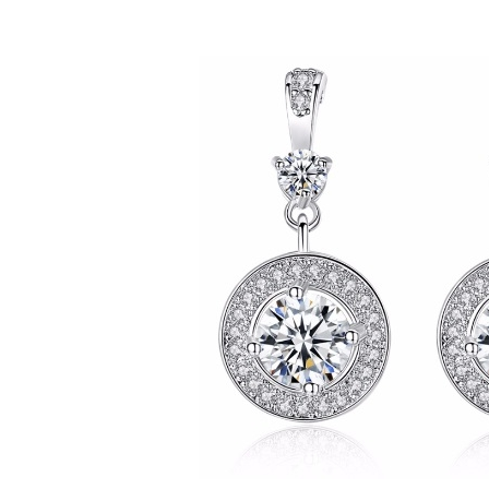
Bijuterii Mirese
Selectii
Reduceri
Cele mai noi
Cele mai vandute
Cele mai votate
Cu video
Pret
0 Lei - 100 Lei
100 Lei - 200 Lei
200 Lei - 300 Lei
300 Lei - 500 Lei
500 Lei - 1000 Lei
1000 Lei +