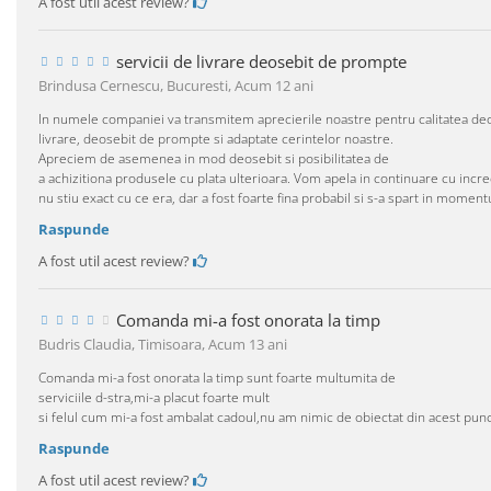
A fost util acest review?
servicii de livrare deosebit de prompte
Brindusa Cernescu, Bucuresti,
Acum 12 ani
In numele companiei va transmitem aprecierile noastre pentru calitatea deos
livrare, deosebit de prompte si adaptate cerintelor noastre.
Apreciem de asemenea in mod deosebit si posibilitatea de
a achizitiona produsele cu plata ulterioara. Vom apela in continuare cu incr
nu stiu exact cu ce era, dar a fost foarte fina probabil si s-a spart in momentu
Raspunde
A fost util acest review?
Comanda mi-a fost onorata la timp
Budris Claudia, Timisoara,
Acum 13 ani
Comanda mi-a fost onorata la timp sunt foarte multumita de
serviciile d-stra,mi-a placut foarte mult
si felul cum mi-a fost ambalat cadoul,nu am nimic de obiectat din acest punc
Raspunde
A fost util acest review?