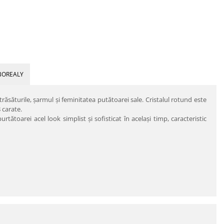
BOREALY
răsăturile, şarmul şi feminitatea putătoarei sale. Cristalul rotund este
 carate.
tătoarei acel look simplist şi sofisticat în acelaşi timp, caracteristic