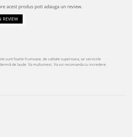
pre acest produs poti adauga un review.
N REVIEW
e sunt foarte frumoase, de calitate superioara, iar serviciile
te demnă de laude. Va multumesc. Va voi recomanda cu incredere.