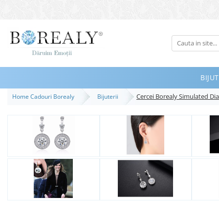
Bijuterii
Tipuri
Inele
BIJUT
Cercei
Cercei Borealy Simulated D
Home Cadouri Borealy
Bijuterii
Bratari
Coliere
Seturi
Brose
Tiare
Destinatari
Bijuterii Femei
Bijuterii Copii