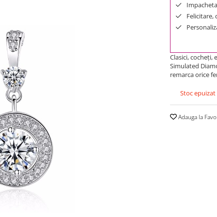
Impachetar
Felicitare,
Personaliza
Clasici, cocheţi,
Simulated Diamon
remarca orice fe
Stoc epuizat
Adauga la Favo