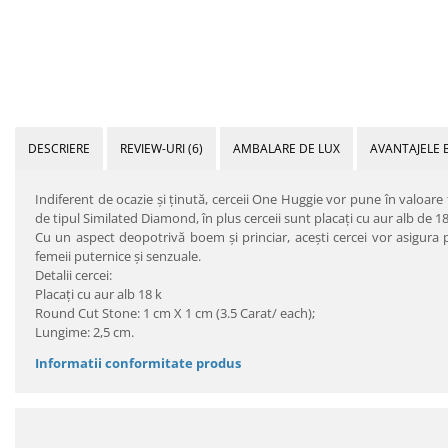
DESCRIERE
REVIEW-URI
(6)
AMBALARE DE LUX
AVANTAJELE 
Indiferent de ocazie şi ţinută, cerceii One Huggie vor pune în valoare t
de tipul Similated Diamond, în plus cerceii sunt placaţi cu aur alb de 18
Cu un aspect deopotrivă boem şi princiar, aceşti cercei vor asigura pur
femeii puternice şi senzuale.
Detalii cercei:
Placaţi cu aur alb 18 k
Round Cut Stone: 1 cm X 1 cm (3.5 Carat/ each);
Lungime: 2,5 cm.
Informatii conformitate produs