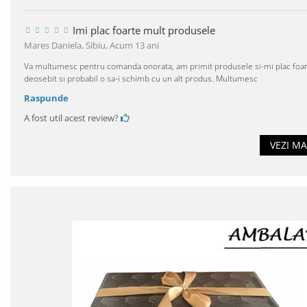
Imi plac foarte mult produsele
Mares Daniela, Sibiu,
Acum 13 ani
Va multumesc pentru comanda onorata, am primit produsele si-mi plac foar
deosebit si probabil o sa-i schimb cu un alt produs. Multumesc
Raspunde
A fost util acest review?
VEZI MA