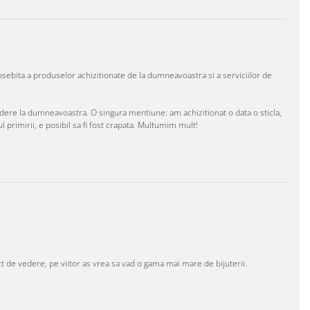
ebita a produselor achizitionate de la dumneavoastra si a serviciilor de
edere la dumneavoastra. O singura mentiune: am achizitionat o data o sticla,
l primirii, e posibil sa fi fost crapata. Multumim mult!
t de vedere, pe viitor as vrea sa vad o gama mai mare de bijuterii.