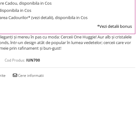
e Cadou, disponibila in Cos
 disponibila in Cos
rea Cadourilor* (vezi detalii), disponibila in Cos
*Vezi detalii bonus
 eleganţi şi mereu în pas cu moda: Cerceii One Huggie! Aur alb şi cristalele
ds, într-un design atât de popular în lumea vedetelor; cerceii care vor
meie prin rafinament şi bun-gust!
Cod Produs:
IUN700
rite
Cere informatii