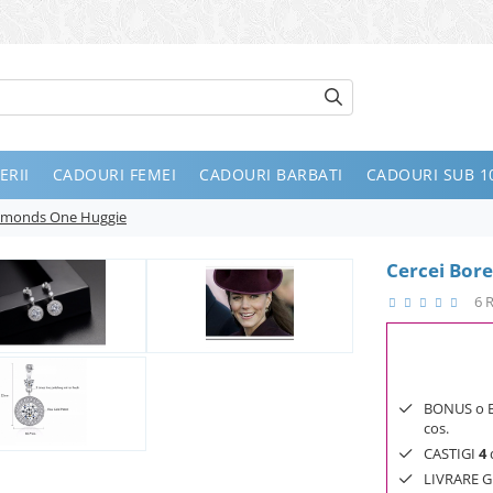
ERII
CADOURI FEMEI
CADOURI BARBATI
CADOURI SUB 10
iamonds One Huggie
Cercei Bor
6 
BONUS o Bij
cos.
CASTIGI
4
d
LIVRARE GR