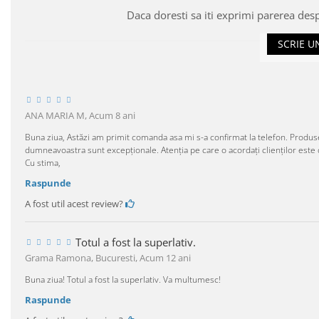
Daca doresti sa iti exprimi parerea des
SCRIE U
ANA MARIA M,
Acum 8 ani
Buna ziua, Astăzi am primit comanda asa mi s-a confirmat la telefon. Produsel
dumneavoastra sunt excepționale. Atenția pe care o acordați clienților es
Cu stima,
Raspunde
A fost util acest review?
Totul a fost la superlativ.
Grama Ramona, Bucuresti,
Acum 12 ani
Buna ziua! Totul a fost la superlativ. Va multumesc!
Raspunde