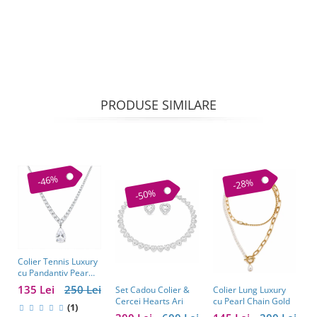
PRODUSE SIMILARE
-46%
-28%
-50%
Colier Tennis Luxury
C
cu Pandantiv Pear
–
Cut – Eleganță
c
135 Lei
250 Lei
1
Colier Lung Luxury
Set Cadou Colier &
Atemporală
cu Pearl Chain Gold
Cercei Hearts Ari
(1)