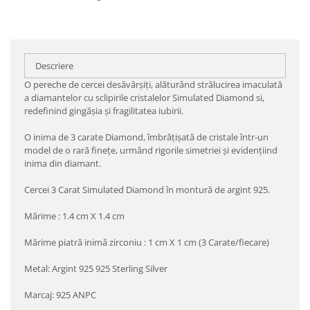
Descriere
O pereche de cercei desăvârşiţi, alăturând strălucirea imaculată
a diamantelor cu sclipirile cristalelor Simulated Diamond si,
redefinind gingăşia şi fragilitatea iubirii.
O inima de 3 carate Diamond, îmbrăţişată de cristale într-un
model de o rară fineţe, urmând rigorile simetriei şi evidenţiind
inima din diamant.
Cercei 3 Carat Simulated Diamond în montură de argint 925.
Mărime : 1.4 cm X 1.4 cm
Mărime piatră inimă zirconiu : 1 cm X 1 cm (3 Carate/fiecare)
Metal: Argint 925 925 Sterling Silver
Marcaj: 925 ANPC