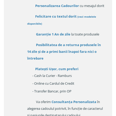
Personalizarea Cadourilor
cu mesajul dorit
Felicitare cu textul dorit
(
vezi modelele
disponibile
)
Garanție
1 An de zile
la toate produsele
Posibilitatea de a returna produsele în
14 zile
și de a primi
banii înapoi fara nici o
întrebare
Platești Ușor
, cum preferi
- Cash la Curier - Ramburs
- Online cu Cardul de Credit
- Transfer Bancar, prin OP
Va oferim
Consultanța Personalizata
în
alegerea cadoulul potrivit, în funcție de caracterul
și pasiunile destinatarului cadoului