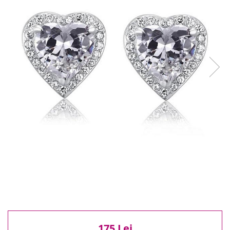
Reduceri
Cele mai noi
Cele mai vandute
Cele mai votate
Cu video
Pret
0 Lei - 100 Lei
100 Lei - 200 Lei
200 Lei - 300 Lei
300 Lei - 500 Lei
500 Lei - 1000 Lei
1000 Lei +
175 Lei