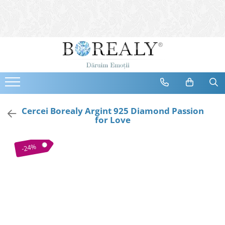
Bijuterii
Tipuri
Inele
Cercei
Bratari
Coliere
Cercei Borealy Argint 925 Diamond Passion
for Love
Seturi
Brose
-24%
Tiare
Destinatari
Bijuterii Femei
Bijuterii Copii
Bijuterii Mirese
Selectii