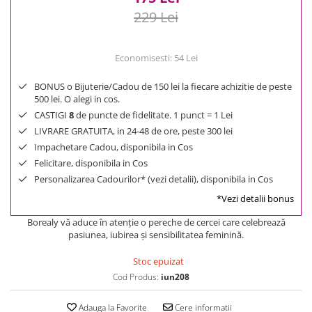
229 Lei
Economisesti:
54
Lei
BONUS o Bijuterie/Cadou de 150 lei la fiecare achizitie de peste
500 lei. O alegi in cos.
CASTIGI
8
de puncte de fidelitate. 1 punct = 1 Lei
LIVRARE GRATUITA, in 24-48 de ore, peste 300 lei
Impachetare Cadou, disponibila in Cos
Felicitare, disponibila in Cos
Personalizarea Cadourilor* (vezi detalii), disponibila in Cos
*Vezi detalii bonus
Borealy vă aduce în atenţie o pereche de cercei care celebrează
pasiunea, iubirea şi sensibilitatea feminină.
Stoc epuizat
Cod Produs:
iun208
Adauga la Favorite
Cere informatii