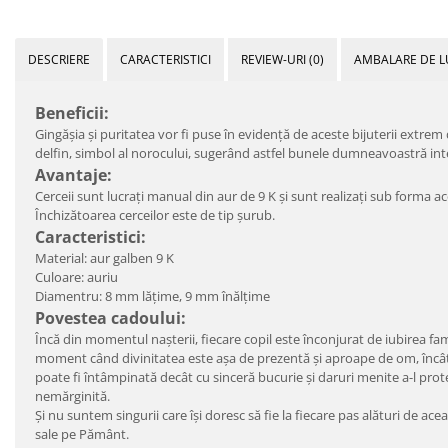
DESCRIERE
CARACTERISTICI
REVIEW-URI
(0)
AMBALARE DE L
Beneficii:
Gingășia și puritatea vor fi puse în evidență de aceste bijuterii extrem
delfin, simbol al norocului, sugerând astfel bunele dumneavoastră inte
Avantaje:
Cerceii sunt lucrați manual din aur de 9 K și sunt realizați sub forma a
Închizătoarea cerceilor este de tip șurub.
Caracteristici:
Material: aur galben 9 K
Culoare: auriu
Diamentru: 8 mm lățime, 9 mm înălțime
Povestea cadoului:
Încă din momentul nașterii, fiecare copil este înconjurat de iubirea fam
moment când divinitatea este așa de prezentă și aproape de om, încât p
poate fi întâmpinată decât cu sinceră bucurie și daruri menite a-l protej
nemărginită.
Și nu suntem singurii care își doresc să fie la fiecare pas alături de ace
sale pe Pământ.