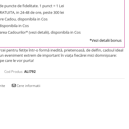
e puncte de fidelitate. 1 punct = 1 Lei
ATUITA, in 24-48 de ore, peste 300 lei
e Cadou, disponibila in Cos
 disponibila in Cos
rea Cadourilor* (vezi detalii), disponibila in Cos
*Vezi detalii bonus
cei pentru fetițe într-o formă inedită, prietenoasă, de delfin, cadoul ideal
un eveniment extrem de important în viața fiecărei mici domnișoare:
 pe care le vor purta!
Cod Produs:
ALI792
rite
Cere informatii