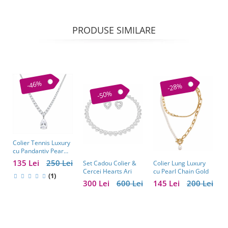
PRODUSE SIMILARE
-46%
-28%
-50%
Colier Tennis Luxury
C
cu Pandantiv Pear
–
Cut – Eleganță
c
135 Lei
250 Lei
1
Colier Lung Luxury
Set Cadou Colier &
Atemporală
cu Pearl Chain Gold
Cercei Hearts Ari
(1)
145 Lei
200 Lei
300 Lei
600 Lei