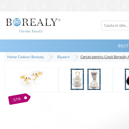
Bijuterii
Tipuri
Inele
BIJUT
Cercei
Cercei pentru Copii Borealy 
Home Cadouri Borealy
Bijuterii
Bratari
Coliere
Seturi
Brose
Tiare
-51%
Destinatari
Bijuterii Femei
Bijuterii Copii