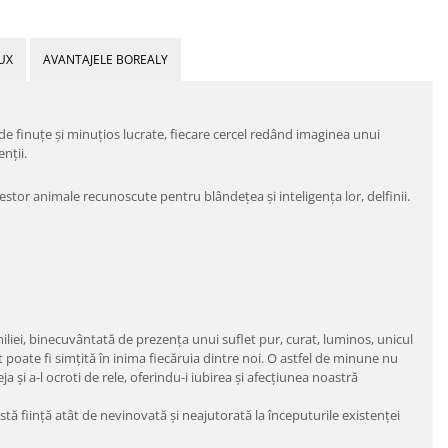
UX
AVANTAJELE BOREALY
 de finuțe și minuțios lucrate, fiecare cercel redând imaginea unui
nții.
cestor animale recunoscute pentru blândețea și inteligența lor, delfinii.
iliei, binecuvântată de prezența unui suflet pur, curat, luminos, unicul
oate fi simțită în inima fiecăruia dintre noi. O astfel de minune nu
a și a-l ocroti de rele, oferindu-i iubirea și afecțiunea noastră
astă ființă atât de nevinovată și neajutorată la începuturile existenței