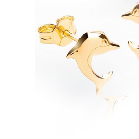
Bijuterii Mirese
Selectii
Reduceri
Cele mai noi
Cele mai vandute
Cele mai votate
Cu video
Pret
0 Lei - 100 Lei
100 Lei - 200 Lei
200 Lei - 300 Lei
300 Lei - 500 Lei
500 Lei - 1000 Lei
1000 Lei +