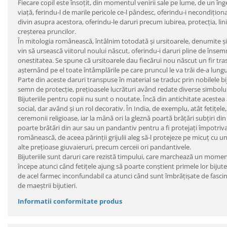
Fiecare copil este însoțit, din momentul venirii sale pe lume, de un înger
viață, ferindu-l de marile pericole ce-l pândesc, oferindu-i necondiționat
divin asupra acestora, oferindu-le daruri precum iubirea, protecția, li
creșterea pruncilor.
În mitologia românească, întâlnim totodată și ursitoarele, denumite și Mo
vin să ursească viitorul noului născut, oferindu-i daruri pline de îns
onestitatea. Se spune că ursitoarele dau fiecărui nou născut un fir t
așternând pe el toate întâmplările pe care pruncul le va trăi de-a lungul 
Parte din aceste daruri transpuse în material se traduc prin nobilele bijut
semn de protecție, prețioasele lucrături având redate diverse simboluri
Bijuteriile pentru copii nu sunt o noutate. Încă din antichitate acestea
social, dar având și un rol decorativ. În India, de exemplu, atât fetițele,
ceremonii religioase, iar la mână ori la gleznă poartă brățări subțiri din
poarte brătări din aur sau un pandantiv pentru a fi protejați împotriva 
românească, de aceea părinții grijulii aleg să-l protejeze pe micuț cu un 
alte prețioase giuvaieruri, precum cerceii ori pandantivele.
Bijuteriile sunt daruri care rezistă timpului, care marchează un moment i
începe atunci când fetițele ajung să poarte conștient primele lor biju
de acel farmec inconfundabil ca atunci când sunt îmbrățișate de fascina
de maeștrii bijutieri.
Informatii conformitate produs