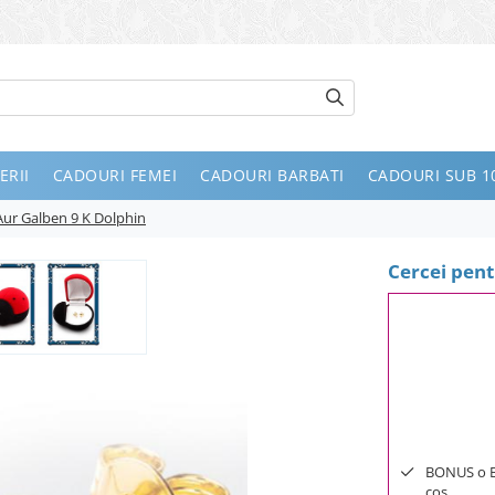
ERII
CADOURI FEMEI
CADOURI BARBATI
CADOURI SUB 10
Aur Galben 9 K Dolphin
Cercei pent
BONUS o Bij
cos.