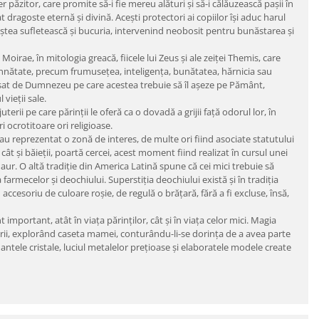
 păzitor, care promite să-i fie mereu alături și să-i călăuzească pașii în
 dragoste eternă și divină. Acești protectori ai copiilor își aduc harul
niștea sufletească și bucuria, intervenind neobosit pentru bunăstarea și
irae, în mitologia greacă, fiicele lui Zeus și ale zeiței Themis, care
emnnătate, precum frumusețea, inteligența, bunătatea, hărnicia sau
rasat de Dumnezeu pe care acestea trebuie să îl așeze pe Pământ,
vieții sale.
erii pe care părinții le oferă ca o dovadă a grijii față odorul lor, în
 ocrotitoare ori religioase.
 au reprezentat o zonă de interes, de multe ori fiind asociate statutului
 cât și băieții, poartă cercei, acest moment fiind realizat în cursul unei
 aur. O altă tradiție din America Latină spune că cei mici trebuie să
farmecelor și deochiului. Superstiția deochiului există și în tradiția
accesoriu de culoare roșie, de regulă o brățară, fără a fi excluse, însă,
mportant, atât în viața părinților, cât și în viața celor mici. Magia
terii, explorând caseta mamei, conturându-li-se dorința de a avea parte
ntele cristale, luciul metalelor prețioase și elaboratele modele create