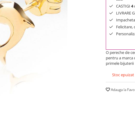
CASTIGI
4
d
LIVRARE GR
Impachetar
Felicitare,
Personaliza
O pereche de cer
pentru a marca 
primele bijuterii
Stoc epuizat
Adauga la Favo