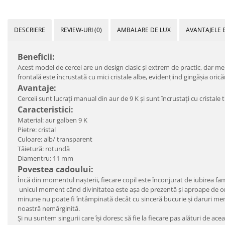
DESCRIERE
REVIEW-URI
(0)
AMBALARE DE LUX
AVANTAJELE 
Beneficii:
Acest model de cercei are un design clasic și extrem de practic, dar me
frontală este încrustată cu mici cristale albe, evidențiind gingășia orică
Avantaje:
Cerceii sunt lucrați manual din aur de 9 K și sunt încrustați cu cristale 
Caracteristici:
Material: aur galben 9 K
Pietre: cristal
Culoare: alb/ transparent
Tăietură: rotundă
Diamentru: 11 mm
Povestea cadoului:
Încă din momentul nașterii, fiecare copil este înconjurat de iubirea fa
unicul moment când divinitatea este așa de prezentă și aproape de om, î
minune nu poate fi întâmpinată decât cu sinceră bucurie și daruri menite 
noastră nemărginită.
Și nu suntem singurii care își doresc să fie la fiecare pas alături de ace