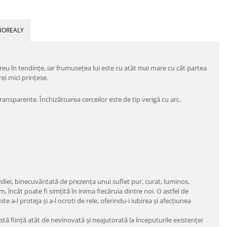
BOREALY
reu în tendințe, iar frumusețea lui este cu atât mai mare cu cât partea
rei mici prințese.
transparente. Închizătoarea cerceilor este de tip verigă cu arc.
miliei, binecuvântată de prezența unui suflet pur, curat, luminos,
ncât poate fi simțită în inima fiecăruia dintre noi. O astfel de
a-l proteja și a-l ocroti de rele, oferindu-i iubirea și afecțiunea
astă ființă atât de nevinovată și neajutorată la începuturile existenței