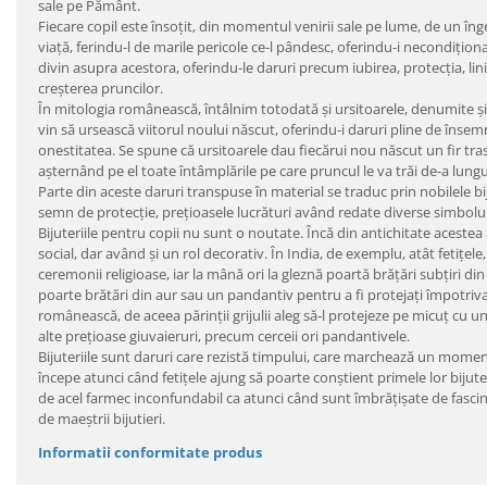
sale pe Pământ.
Fiecare copil este însoțit, din momentul venirii sale pe lume, de un înger
viață, ferindu-l de marile pericole ce-l pândesc, oferindu-i necondiționat
divin asupra acestora, oferindu-le daruri precum iubirea, protecția, li
creșterea pruncilor.
În mitologia românească, întâlnim totodată și ursitoarele, denumite și Mo
vin să ursească viitorul noului născut, oferindu-i daruri pline de îns
onestitatea. Se spune că ursitoarele dau fiecărui nou născut un fir t
așternând pe el toate întâmplările pe care pruncul le va trăi de-a lungul 
Parte din aceste daruri transpuse în material se traduc prin nobilele bijut
semn de protecție, prețioasele lucrături având redate diverse simboluri
Bijuteriile pentru copii nu sunt o noutate. Încă din antichitate acestea
social, dar având și un rol decorativ. În India, de exemplu, atât fetițele,
ceremonii religioase, iar la mână ori la gleznă poartă brățări subțiri din
poarte brătări din aur sau un pandantiv pentru a fi protejați împotriva 
românească, de aceea părinții grijulii aleg să-l protejeze pe micuț cu un 
alte prețioase giuvaieruri, precum cerceii ori pandantivele.
Bijuteriile sunt daruri care rezistă timpului, care marchează un moment i
începe atunci când fetițele ajung să poarte conștient primele lor biju
de acel farmec inconfundabil ca atunci când sunt îmbrățișate de fascina
de maeștrii bijutieri.
Informatii conformitate produs