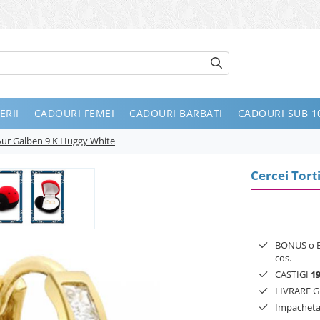
ERII
CADOURI FEMEI
CADOURI BARBATI
CADOURI SUB 10
 Aur Galben 9 K Huggy White
Cercei Tort
BONUS o Bij
cos.
CASTIGI
1
LIVRARE GR
Impachetar