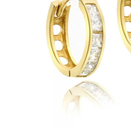
Bijuterii Mirese
Selectii
Reduceri
Cele mai noi
Cele mai vandute
Cele mai votate
Cu video
Pret
0 Lei - 100 Lei
100 Lei - 200 Lei
200 Lei - 300 Lei
300 Lei - 500 Lei
500 Lei - 1000 Lei
1000 Lei +