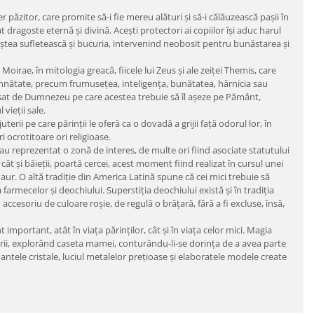
 păzitor, care promite să-i fie mereu alături și să-i călăuzească pașii în
 dragoste eternă și divină. Acești protectori ai copiilor își aduc harul
niștea sufletească și bucuria, intervenind neobosit pentru bunăstarea și
irae, în mitologia greacă, fiicele lui Zeus și ale zeiței Themis, care
emnnătate, precum frumusețea, inteligența, bunătatea, hărnicia sau
rasat de Dumnezeu pe care acestea trebuie să îl așeze pe Pământ,
vieții sale.
erii pe care părinții le oferă ca o dovadă a grijii față odorul lor, în
 ocrotitoare ori religioase.
 au reprezentat o zonă de interes, de multe ori fiind asociate statutului
 cât și băieții, poartă cercei, acest moment fiind realizat în cursul unei
 aur. O altă tradiție din America Latină spune că cei mici trebuie să
farmecelor și deochiului. Superstiția deochiului există și în tradiția
accesoriu de culoare roșie, de regulă o brățară, fără a fi excluse, însă,
mportant, atât în viața părinților, cât și în viața celor mici. Magia
terii, explorând caseta mamei, conturându-li-se dorința de a avea parte
ntele cristale, luciul metalelor prețioase și elaboratele modele create