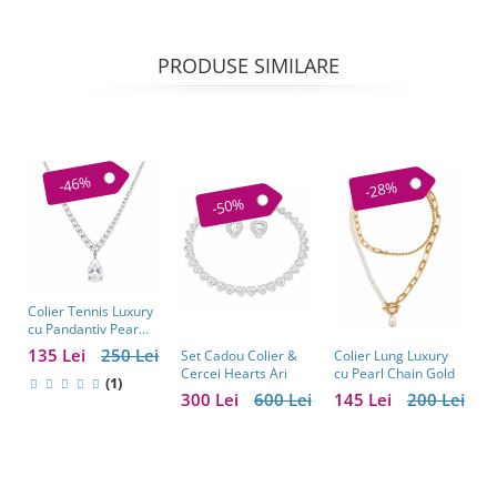
PRODUSE SIMILARE
-46%
-28%
-50%
Colier Tennis Luxury
C
cu Pandantiv Pear
–
Cut – Eleganță
c
135 Lei
250 Lei
1
Colier Lung Luxury
Set Cadou Colier &
Atemporală
cu Pearl Chain Gold
Cercei Hearts Ari
(1)
145 Lei
200 Lei
300 Lei
600 Lei