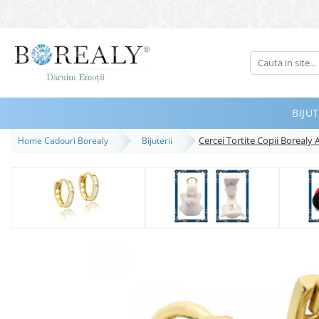
Bijuterii
Tipuri
Inele
BIJUT
Cercei
Cercei Tortite Copii Borealy
Home Cadouri Borealy
Bijuterii
Bratari
Coliere
Seturi
Brose
Tiare
Destinatari
Bijuterii Femei
Bijuterii Copii