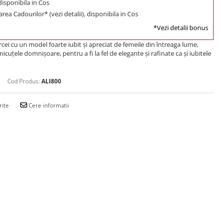
 disponibila in Cos
rea Cadourilor* (vezi detalii), disponibila in Cos
*Vezi detalii bonus
cei cu un model foarte iubit și apreciat de femeile din întreaga lume,
cuțele domnișoare, pentru a fi la fel de elegante și rafinate ca și iubitele
Cod Produs:
ALI800
rite
Cere informatii