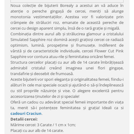
Noua colecţie de bijuterii Borealy a acestui an vă aduce în
atenţie o pereche gingaşă de cercei, meniţi să alunge
monotonia vestimentaţiilor. Acestea vor fi valorizate prin
crâmpeie de străluciri roz, emanate de această pereche de
cercei cu design aparent simplu, însă de o rară graţie şi migală.
Combinaţia dintre aurul alb şi strălucirea glamour a cristalului
Simulated Sapphire roz domină aceşti graţioşi cercei ce radiază
optimism, lumină, prospeţime şi frumuseţe. Indiferent de
vârstă şi de caracteristicile individuale, cerceii Flower Cut Pink
Sapphire vor contura atuu-rile şi feminitatea oricărei femei.
Structura cerceilor placaţi cu aur alb de 14 carate îmbrăţişează
admirabil cristalul creând imaginea unei flori gingaşe,
trandafirie şi deosebit de frumoasă.
Aceste bijuterii vor spori eleganţa şi originalitatea femeii, fiindu-i
alături în cele mai speciale ocazii şi ajutând-o să-şi îndeplinească
cu stil propriile năzuinţe şi vise. O alegere excelentă pentru
accesorizarea ţinutelor de zi şi speciale!
Oferă un cadou cu adevărat special femeii importante din viaţa
ta, menit să-i potenţeze feminitatea şi graţia! Ideali ca si
cadouri Craciun
.
Detalii cercei:
Mărime cercei: 3 Carate / 1 cm x 1cm;
Placaţi cu aur alb de 14 carate.