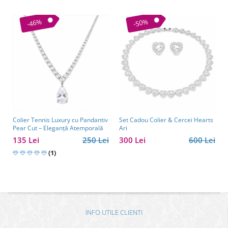
-46%
-50%
Colier Tennis Luxury cu Pandantiv
Set Cadou Colier & Cercei Hearts
Pear Cut – Eleganță Atemporală
Ari
135 Lei
250 Lei
300 Lei
600 Lei
(1)
INFO UTILE CLIENTI