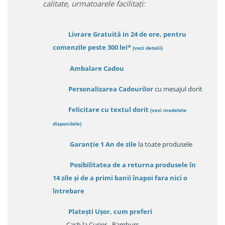
calitate, urmatoarele facilitați:
Livrare Gratuită in 24 de ore, pentru
comenzile peste 300 lei*
(vezi detalii)
Ambalare Cadou
Personalizarea Cadourilor
cu mesajul dorit
Felicitare cu textul dorit
(
vezi modelele
disponibile
)
Garanție
1 An de zile
la toate produsele
Posibilitatea de a returna produsele în
14 zile
și de a primi
banii înapoi fara nici o
întrebare
Platești Ușor
, cum preferi
- Cash la Curier - Ramburs