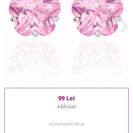
Reduceri
Cele mai noi
Cele mai vandute
Cele mai votate
Cu video
Pret
0 Lei - 100 Lei
100 Lei - 200 Lei
200 Lei - 300 Lei
300 Lei - 500 Lei
500 Lei - 1000 Lei
1000 Lei +
99 Lei
155 Lei
Economisesti:
56
Lei