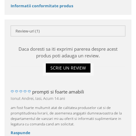
Informatii conformitate produs
Review-uri
(1)
Daca doresti sa iti exprimi parerea despre acest
produs poti adauga un review.
SCRIE UN REVIEW
prompti si foarte amabili
Ionut Andrei, Iasi,
Acum 14 ani
am fost foarte multumit atat de calitatea produselor cat si de
promptitudinea livrarii, de asemenea angajatii dumneavoastra de la
departamentul de vanzari mi-au oferit si informatii suplimentare in
legatura cu comanda cand am solicitat.
Raspunde