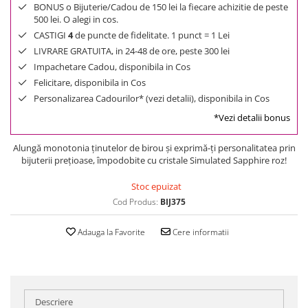
BONUS o Bijuterie/Cadou de 150 lei la fiecare achizitie de peste
500 lei. O alegi in cos.
CASTIGI
4
de puncte de fidelitate. 1 punct = 1 Lei
LIVRARE GRATUITA, in 24-48 de ore, peste 300 lei
Impachetare Cadou, disponibila in Cos
Felicitare, disponibila in Cos
Personalizarea Cadourilor* (vezi detalii), disponibila in Cos
*Vezi detalii bonus
Alungă monotonia ţinutelor de birou şi exprimă-ţi personalitatea prin
bijuterii preţioase, împodobite cu cristale Simulated Sapphire roz!
Stoc epuizat
Cod Produs:
BIJ375
Adauga la Favorite
Cere informatii
Descriere