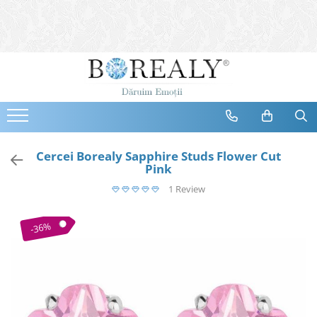
Bijuterii
Tipuri
Inele
Cercei
Bratari
Coliere
Cercei Borealy Sapphire Studs Flower Cut
Pink
Seturi
1 Review
Brose
Tiare
-36%
Destinatari
Bijuterii Femei
Bijuterii Copii
Bijuterii Mirese
Selectii