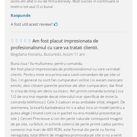
acolo am aflat si eu de firma Borealy. Mult succes in continuare si
tineti-o tot asa! O zi buna!
Raspunde
A fost util acest review?
Am fost placut impresionata de
profesionalismul cu care va tratati clientii.
Bogdana Horatiu, Bucuresti,
Acum 11 ani
Buna ziua ! Va multumesc pentru comanda.
Am fost placut impresionata de profesionalismul cu care va tratati
clientii. Pentru mine era prima oara cand comandam de pe site-ul
Dvs. ( in general nu sunt fan cumparaturi online ) si aveam oarecare
emotii, desi citisem parerile pozitive ale altor cumparatori, dar fiind
in criza de timp am decis sa incerc. Am primit comanda la timp ( cca
1/2 de ora mai repede decat intervalul orar specificat de mine la
comanda telefonica ). Cele 3 cadouri erau ambalate stilat, elegant. De
asemenea, la esarfa barbateasca mi s-a adus inca un model pentru a
putea alege ( tinand cont ca in pachet nu era modelul prezentat pe
site ). Cerceii Precieuse si cei din perle naturale corespund imaginii
de pe site, va felicit, in schimb colierul de perle primit cadou pentru
comenzi mai mari de 400 RON, este format din perle cu forma
neregulata, total diferit de imaginea promovata pe site si nu a venit