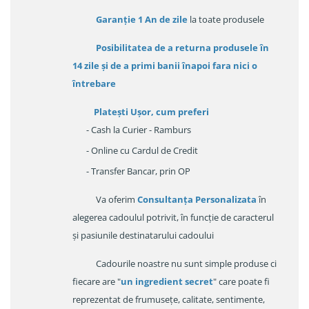
Garanție
1 An de zile
la toate produsele
Posibilitatea de a returna produsele în
14 zile
și de a primi
banii înapoi fara nici o
întrebare
Platești Ușor
, cum preferi
- Cash la Curier - Ramburs
- Online cu Cardul de Credit
- Transfer Bancar, prin OP
Va oferim
Consultanța Personalizata
în
alegerea cadoulul potrivit, în funcție de caracterul
și pasiunile destinatarului cadoului
Cadourile noastre nu sunt simple produse ci
fiecare are "
un ingredient secret
" care poate fi
reprezentat de frumusețe, calitate, sentimente,