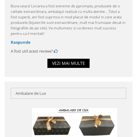
Buna seara! Livrarea a fost extreme de pprompta, produsele de o
calitate extraordinara, ambalajul realizat cu multa atentie....Totul a
fost superb, am fost suprinsa in mod placut de modul in care arata
produsele (bijuteriile sunt extraordinare, mult mai frumoase decat in
fotografiile de pe site). Va multumesc si va doresc mult success
pentru ca il meritati!
Raspunde
A fost util acest review?
VEZI MAI MULTE
Ambalare de Lux