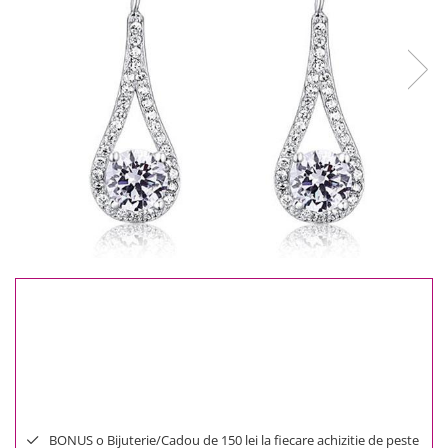
Reduceri
Cele mai noi
Cele mai vandute
Cele mai votate
Cu video
Pret
0 Lei - 100 Lei
100 Lei - 200 Lei
200 Lei - 300 Lei
300 Lei - 500 Lei
500 Lei - 1000 Lei
1000 Lei +
190 Lei
225 Lei
Economisesti:
35
Lei
BONUS o Bijuterie/Cadou de 150 lei la fiecare achizitie de peste