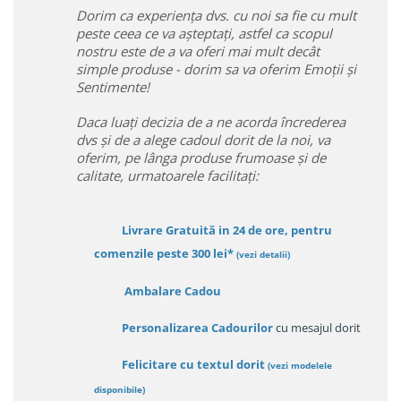
Dorim ca experiența dvs. cu noi sa fie cu mult
peste ceea ce va așteptați, astfel ca scopul
nostru este de a va oferi mai mult decât
simple produse - dorim sa va oferim Emoții și
Sentimente!
Daca luați decizia de a ne acorda încrederea
dvs și de a alege cadoul dorit de la noi, va
oferim, pe lânga produse frumoase și de
calitate, urmatoarele facilitați:
Livrare Gratuită in 24 de ore, pentru
comenzile peste 300 lei*
(vezi detalii)
Ambalare Cadou
Personalizarea Cadourilor
cu mesajul dorit
Felicitare cu textul dorit
(
vezi modelele
disponibile
)