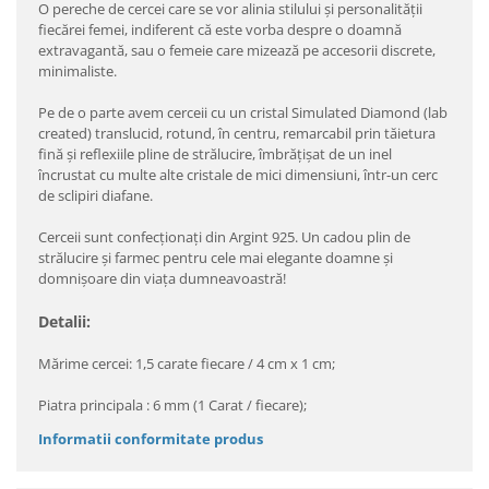
O pereche de cercei care se vor alinia stilului şi personalităţii
fiecărei femei, indiferent că este vorba despre o doamnă
extravagantă, sau o femeie care mizează pe accesorii discrete,
minimaliste.
Pe de o parte avem cerceii cu un cristal Simulated Diamond (lab
created) translucid, rotund, în centru, remarcabil prin tăietura
fină şi reflexiile pline de strălucire, îmbrăţişat de un inel
încrustat cu multe alte cristale de mici dimensiuni, într-un cerc
de sclipiri diafane.
Cerceii sunt confecţionaţi din Argint 925. Un cadou plin de
strălucire şi farmec pentru cele mai elegante doamne şi
domnişoare din viaţa dumneavoastră!
Detalii:
Mărime cercei: 1,5 carate fiecare / 4 cm x 1 cm;
Piatra principala : 6 mm (1 Carat / fiecare);
Informatii conformitate produs