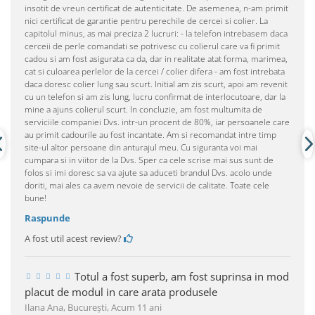
insotit de vreun certificat de autenticitate. De asemenea, n-am primit
nici certificat de garantie pentru perechile de cercei si colier. La
capitolul minus, as mai preciza 2 lucruri: - la telefon intrebasem daca
cerceii de perle comandati se potrivesc cu colierul care va fi primit
cadou si am fost asigurata ca da, dar in realitate atat forma, marimea,
cat si culoarea perlelor de la cercei / colier difera - am fost intrebata
daca doresc colier lung sau scurt. Initial am zis scurt, apoi am revenit
cu un telefon si am zis lung, lucru confirmat de interlocutoare, dar la
mine a ajuns colierul scurt. In concluzie, am fost multumita de
serviciile companiei Dvs. intr-un procent de 80%, iar persoanele care
au primit cadourile au fost incantate. Am si recomandat intre timp
site-ul altor persoane din anturajul meu. Cu siguranta voi mai
cumpara si in viitor de la Dvs. Sper ca cele scrise mai sus sunt de
folos si imi doresc sa va ajute sa aduceti brandul Dvs. acolo unde
doriti, mai ales ca avem nevoie de servicii de calitate. Toate cele
bune!
Raspunde
A fost util acest review?
Totul a fost superb, am fost suprinsa in mod
placut de modul in care arata produsele
Ilana Ana, Bucureşti,
Acum 11 ani