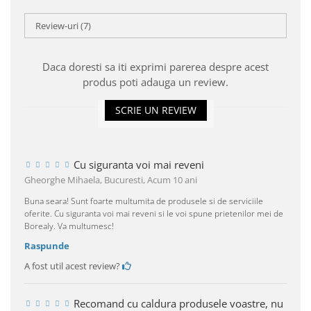
Review-uri
(7)
Daca doresti sa iti exprimi parerea despre acest
produs poti adauga un review.
SCRIE UN REVIEW
Cu siguranta voi mai reveni
Gheorghe Mihaela, Bucuresti,
Acum 10 ani
Buna seara! Sunt foarte multumita de produsele si de serviciile
oferite. Cu siguranta voi mai reveni si le voi spune prietenilor mei de
Borealy. Va multumesc!
Raspunde
A fost util acest review?
Recomand cu caldura produsele voastre, nu