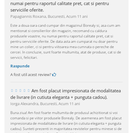
numai pentru raportul calitate pret, cat si pentru
serviciile oferite.
Papagiannis Roxana, Bucuresti,
Acum 11 ani
Este a doua oara cand cumpar din magazinul Borealy si, asa cum am
mentionat si consilierilor din magazin, recomand cu caldura
produsele voastre, nu numai pentru raportul calitate pret, cat si
pentru serviciile oferite. De data asta am cumparat nu doar pentru
mine un colier, ci si pentru viitoarea mea cumnata o pereche de
cercei. In concluzie, sunt foarte multumita, atat de produse, cat si de
servicii, felicitari.
Raspunde
A fost util acest review?
Am fost placut impresionata de modalitatea
de livrare (in cutiuta eleganta + punguta cadou).
Iorga Alexandra, Bucuresti,
Acum 11 ani
Buna ziua! Am fost foarte multumita de produsul achizitionat si voi
comanda si pe viitor produsele Borealy. De asemenea am fost placut
impresionata de modalitatea de livrare (in cutiuta eleganta + punguta
cadou). Sunteti prezenti in majoritatea revistelor pentru mirese si de