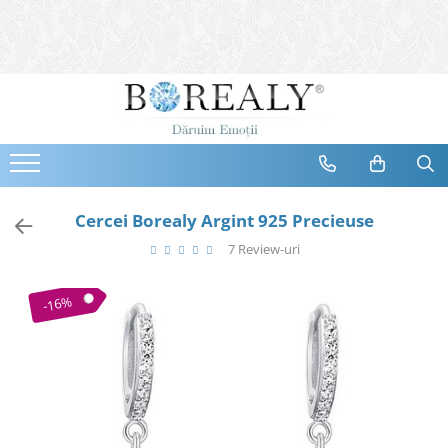
Bijuterii
Tipuri
Inele
Cercei
Bratari
Coliere
Cercei Borealy Argint 925 Precieuse
Seturi
7 Review-uri
Brose
Tiare
-16%
Destinatari
Bijuterii Femei
Bijuterii Copii
Bijuterii Mirese
Selectii