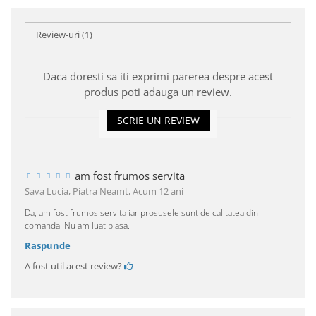
Review-uri
(1)
Daca doresti sa iti exprimi parerea despre acest
produs poti adauga un review.
SCRIE UN REVIEW
am fost frumos servita
Sava Lucia, Piatra Neamt,
Acum 12 ani
Da, am fost frumos servita iar prosusele sunt de calitatea din
comanda. Nu am luat plasa.
Raspunde
A fost util acest review?