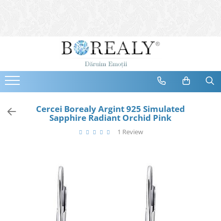
Bijuterii
Tipuri
Inele
Cercei
Bratari
Coliere
Cercei Borealy Argint 925 Simulated
Sapphire Radiant Orchid Pink
Seturi
1 Review
Brose
Tiare
Destinatari
Bijuterii Femei
Bijuterii Copii
Bijuterii Mirese
Selectii