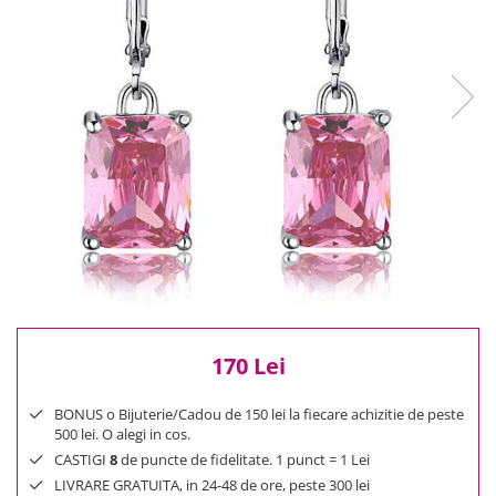
Reduceri
Cele mai noi
Cele mai vandute
Cele mai votate
Cu video
Pret
0 Lei - 100 Lei
100 Lei - 200 Lei
200 Lei - 300 Lei
300 Lei - 500 Lei
500 Lei - 1000 Lei
1000 Lei +
170 Lei
BONUS o Bijuterie/Cadou de 150 lei la fiecare achizitie de peste
500 lei. O alegi in cos.
CASTIGI
8
de puncte de fidelitate. 1 punct = 1 Lei
LIVRARE GRATUITA, in 24-48 de ore, peste 300 lei