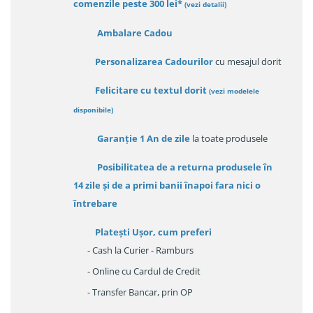
comenzile peste 300 lei*
(vezi detalii)
Ambalare Cadou
Personalizarea Cadourilor
cu mesajul dorit
Felicitare cu textul dorit
(
vezi modelele
disponibile
)
Garanție
1 An de zile
la toate produsele
Posibilitatea de a returna produsele în
14 zile
și de a primi
banii înapoi fara nici o
întrebare
Platești Ușor
, cum preferi
- Cash la Curier - Ramburs
- Online cu Cardul de Credit
- Transfer Bancar, prin OP