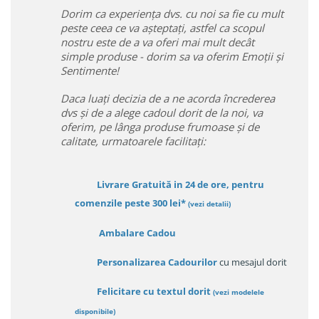
Dorim ca experiența dvs. cu noi sa fie cu mult
peste ceea ce va așteptați, astfel ca scopul
nostru este de a va oferi mai mult decât
simple produse - dorim sa va oferim Emoții și
Sentimente!
Daca luați decizia de a ne acorda încrederea
dvs și de a alege cadoul dorit de la noi, va
oferim, pe lânga produse frumoase și de
calitate, urmatoarele facilitați:
Livrare Gratuită in 24 de ore, pentru
comenzile peste 300 lei*
(vezi detalii)
Ambalare Cadou
Personalizarea Cadourilor
cu mesajul dorit
Felicitare cu textul dorit
(
vezi modelele
disponibile
)