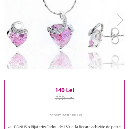
Reduceri
Cele mai noi
Cele mai vandute
Cele mai votate
Cu video
Pret
0 Lei - 100 Lei
100 Lei - 200 Lei
200 Lei - 300 Lei
300 Lei - 500 Lei
500 Lei - 1000 Lei
1000 Lei +
140 Lei
220 Lei
Economisesti:
80
Lei
BONUS o Bijuterie/Cadou de 150 lei la fiecare achizitie de peste