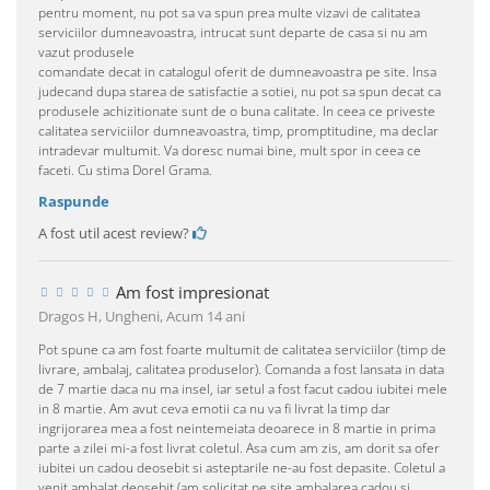
pentru moment, nu pot sa va spun prea multe vizavi de calitatea
serviciilor dumneavoastra, intrucat sunt departe de casa si nu am
vazut produsele
comandate decat in catalogul oferit de dumneavoastra pe site. Insa
judecand dupa starea de satisfactie a sotiei, nu pot sa spun decat ca
produsele achizitionate sunt de o buna calitate. In ceea ce priveste
calitatea serviciilor dumneavoastra, timp, promptitudine, ma declar
intradevar multumit. Va doresc numai bine, mult spor in ceea ce
faceti. Cu stima Dorel Grama.
Raspunde
A fost util acest review?
Am fost impresionat
Dragos H, Ungheni,
Acum 14 ani
Pot spune ca am fost foarte multumit de calitatea serviciilor (timp de
livrare, ambalaj, calitatea produselor). Comanda a fost lansata in data
de 7 martie daca nu ma insel, iar setul a fost facut cadou iubitei mele
in 8 martie. Am avut ceva emotii ca nu va fi livrat la timp dar
ingrijorarea mea a fost neintemeiata deoarece in 8 martie in prima
parte a zilei mi-a fost livrat coletul. Asa cum am zis, am dorit sa ofer
iubitei un cadou deosebit si asteptarile ne-au fost depasite. Coletul a
venit ambalat deosebit (am solicitat pe site ambalarea cadou si