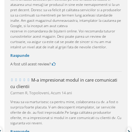
atasarea unui mesaj) iar produsul in sine este nemaipomenit si la un
pret decent. Doresc sa va felicit pt calitatea serviciilor si a produselor
sa sa continuati sa mentineti pe termen lung aceleasi standarde
inalte. Am gasit magazinul dumneavoastra, intamplator la cautarea pe
Google, si la inceput am avut cateva
rezerve in comandarea de bijuterii online. Voi recomanda tuturor
cunostintelor acest magazin. Desi poate parea un review de
curtoazie, va asigur ca este cat se poate de sincer si nu am mai
intalnit un nivel atat de inalt al grijei fata de nevoile clientilor.
Raspunde
A fost util acest review?
M-a impresionat modul in care comunicati
cu clientii
Carmen R, Topoloveni,
Acum 14 ani
Vreau sa va marturisesc ca pentru mine, colaborarea cu dv. a fost o
surpriza foarte placuta. V-am descoperit intamplator, iar serviciile
oferite de dv. au fost ireprosabile.Pe langa calitatea produselor
oferite, m-a impresionat si modul in care comunicati cu clientii dv. Cu
siguranta voi reveni.
Raspunde