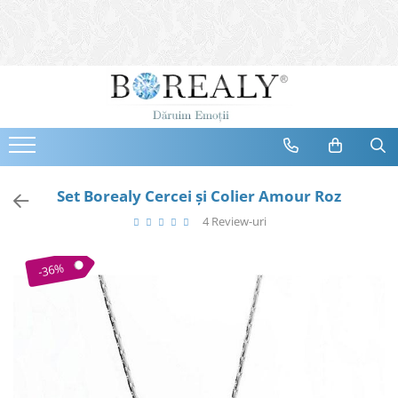
Bijuterii
Tipuri
Inele
Cercei
Bratari
Coliere
Set Borealy Cercei şi Colier Amour Roz
Seturi
4 Review-uri
Brose
Tiare
-36%
Destinatari
Bijuterii Femei
Bijuterii Copii
Bijuterii Mirese
Selectii