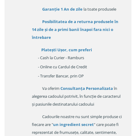
Garanție
1 An de zile
la toate produsele
Posibilitatea de a returna produsele în
14 zile
și de a primi
banii înapoi fara nici o
întrebare
Platești Ușor
, cum preferi
- Cash la Curier - Ramburs
- Online cu Cardul de Credit
- Transfer Bancar, prin OP
Va oferim
Consultanța Personalizata
în
alegerea cadoulul potrivit, în funcție de caracterul
și pasiunile destinatarului cadoului
Cadourile noastre nu sunt simple produse ci
fiecare are "
un ingredient secret
" care poate fi
reprezentat de frumusețe, calitate, sentimente,