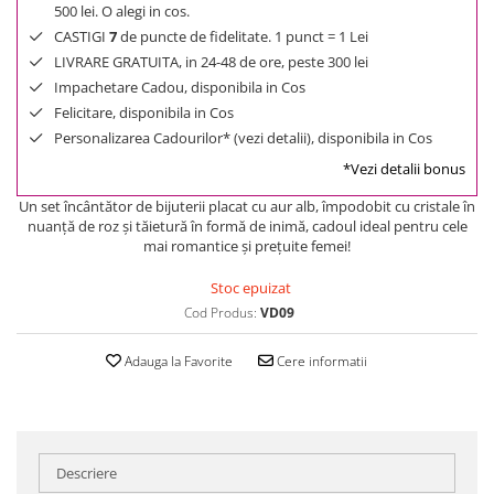
500 lei. O alegi in cos.
CASTIGI
7
de puncte de fidelitate. 1 punct = 1 Lei
LIVRARE GRATUITA, in 24-48 de ore, peste 300 lei
Impachetare Cadou, disponibila in Cos
Felicitare, disponibila in Cos
Personalizarea Cadourilor* (vezi detalii), disponibila in Cos
*Vezi detalii bonus
Un set încântător de bijuterii placat cu aur alb, împodobit cu cristale în
nuanţă de roz şi tăietură în formă de inimă, cadoul ideal pentru cele
mai romantice şi preţuite femei!
Stoc epuizat
Cod Produs:
VD09
Adauga la Favorite
Cere informatii
Descriere