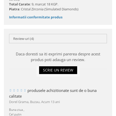
Total Carate
: 9, marcat 18 KGP.
Piatra
: Cristal Zirconia (Simulated Diamonds)
Informatii conformitate produs
Review-uri
(4)
Daca doresti sa iti exprimi parerea despre acest
produs poti adauga un review.
SCRIE UN REVIEW
produsele achizitionate sunt de o buna
calitate
Dorel Grama, Buzau,
Acum 13 ani
Buna ziua ,
Cel putin