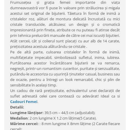
Frumuseţea şi graţia femeii importante din viaţa
dumneavoastră vor fi puse în valoare prin strălucirea şi migala
acestui set original de bijuterii. Tăietura în formă de inimă a
cristalelor roz, alături de montura delicată încrustată cu mici
cristale translucide, alcătuiesc un design şi o cromatică
impresionantă prin fineţe, atribute ce nu puteau fi atinse decât
prin tehnica prelucrării manuale de către cei mai iscusiţi bijutieri.
Atât cerceii, cât şi colierul sunt placaţi cu aur alb de 14 carate,
preţiozitatea acestuia alăturându-se cristale .
Pe de altă parte, culoarea cristalelor în formă de inimă,
multifaţetate impecabil, simbolizează sufletul, inima, iubirea.
Purtătoarea acestor încântătoare bijuterii se va remarca,
negreşit, printr-un romantism cuceritor, puritate şi senzualitate,
putându-le accesoriza cu uşurinţă ţinutelor casual, business sau
de ocazie, pentru a întregi un look remarcabil, chic şi plin de
sensibilitate în acelaşi timp.
Un cadou de rară preţiozitate, echivalentul unei declaraţii de
suflet adresată celei care contează cu adevărat! Ideal ca si
Cadouri Femei
.
Detalii:
Lungime lănţişor:
39,5 cm – 44,5 cm (adjustabil);
Medalion
: 2 cm lungime X 1.2 cm lăţime(5 Carate).
Mărime cercei:
: 8 mm lungime X 8mm lăţime (2 Carate fiecare
cercel);