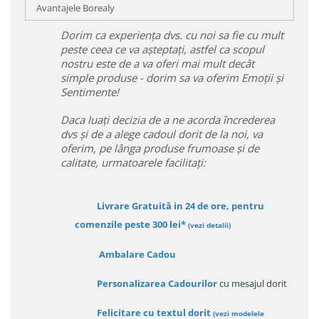
Avantajele Borealy
Dorim ca experiența dvs. cu noi sa fie cu mult
peste ceea ce va așteptați, astfel ca scopul
nostru este de a va oferi mai mult decât
simple produse - dorim sa va oferim Emoții și
Sentimente!
Daca luați decizia de a ne acorda încrederea
dvs și de a alege cadoul dorit de la noi, va
oferim, pe lânga produse frumoase și de
calitate, urmatoarele facilitați:
Livrare Gratuită in 24 de ore, pentru
comenzile peste 300 lei*
(vezi detalii)
Ambalare Cadou
Personalizarea Cadourilor
cu mesajul dorit
Felicitare cu textul dorit
(
vezi modelele