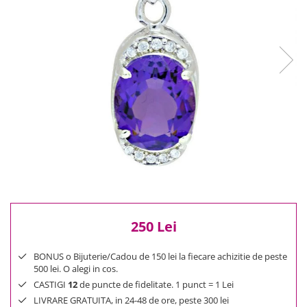
Reduceri
Cele mai noi
Cele mai vandute
Cele mai votate
Cu video
Pret
0 Lei - 100 Lei
100 Lei - 200 Lei
200 Lei - 300 Lei
300 Lei - 500 Lei
500 Lei - 1000 Lei
1000 Lei +
250 Lei
BONUS o Bijuterie/Cadou de 150 lei la fiecare achizitie de peste
500 lei. O alegi in cos.
CASTIGI
12
de puncte de fidelitate. 1 punct = 1 Lei
LIVRARE GRATUITA, in 24-48 de ore, peste 300 lei