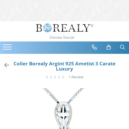
Bijuterii
Tipuri
Inele
Cercei
Bratari
Coliere
Colier Borealy Argint 925 Ametist 3 Carate
Luxury
Seturi
1 Review
Brose
Tiare
Destinatari
Bijuterii Femei
Bijuterii Copii
Bijuterii Mirese
Selectii