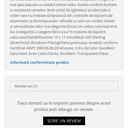
mai apoi placate cu nobilul metal rodiu. Acesta conferă duritate
şi rezistenţă cerceilor, feriţi astfel de zgârieturi accidentale.U
colier care nu trebuie să lipsească din colecţiile de bijuterii ale
doamnelor şi domnişoarelor rafinate şi care vor conferi mister
şi senzualitate celor mai elegante ţinute.Un cadou care exprimă
lux şi eleganţă, o alegere fără cusur în materie de bijuterii
valoroase!Detalii:Marime: 15 x 11 mm;Metal: 925 Sterling
Silver;Finish Rhodium Plating;Piatra pretioasa: Ametist; conform
Certificat ANPC 890/06.08.2014Carate: 3 (8 x 6);Color: Excellent:
Saturated, Even Color;Clarity: Excellent: Transparent/Clear;
Informatii conformitate produs
Review-uri
(1)
Daca doresti sa iti exprimi parerea despre acest
produs poti adauga un review.
SCRIE UN REVIEW