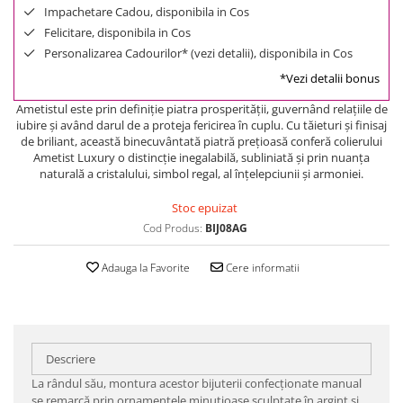
Impachetare Cadou, disponibila in Cos
Felicitare, disponibila in Cos
Personalizarea Cadourilor* (vezi detalii), disponibila in Cos
*Vezi detalii bonus
Ametistul este prin definiţie piatra prosperităţii, guvernând relaţiile de
iubire şi având darul de a proteja fericirea în cuplu. Cu tăieturi şi finisaj
de briliant, această binecuvântată piatră preţioasă conferă colierului
Ametist Luxury o distincţie inegalabilă, subliniată şi prin nuanţa
naturală a cristalului, simbol regal, al înţelepciunii şi armoniei.
Stoc epuizat
Cod Produs:
BIJ08AG
Adauga la Favorite
Cere informatii
Descriere
La rândul său, montura acestor bijuterii confecţionate manual
se remarcă prin ornamentele minuţioase sculptate în argint şi