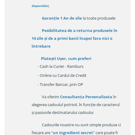
disponibile
)
Garanție
1 An de zile
la toate produsele
Posibilitatea de a returna produsele în
14 zile
și de a primi
banii înapoi fara nici o
întrebare
Platești Ușor
, cum preferi
- Cash la Curier - Ramburs
- Online cu Cardul de Credit
- Transfer Bancar, prin OP
Va oferim
Consultanța Personalizata
în
alegerea cadoulul potrivit, în funcție de caracterul
și pasiunile destinatarului cadoului
Cadourile noastre nu sunt simple produse ci
fiecare are "
un ingredient secret
" care poate fi