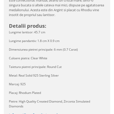
Este confectionat manual, avand un cristal mare, dintr-o
singura bucata si altele cateva mai mici, dispuse pe agatatoarea
medalionului. Acesta este din Argint si placat cu Rhodiu vine
insotit de propriul sau lantisor.
Detalii produs:
Lungime lantisor: 45.7 cm
Lungime pandantiv: 1.8 cm X 0.9 cm
Dimensiunea pietrei principale: 6 mm (0.7 Carat)
Culoare piatra: Clear White
Taietura piatrei principale: Round Cut
Metal: Real Solid 925 Sterling Silver
Marcaj: 925
Placaj: Rhodium Plated
Pietre: High Quality Created Diamond, Zirconia Simulated
Diamonds