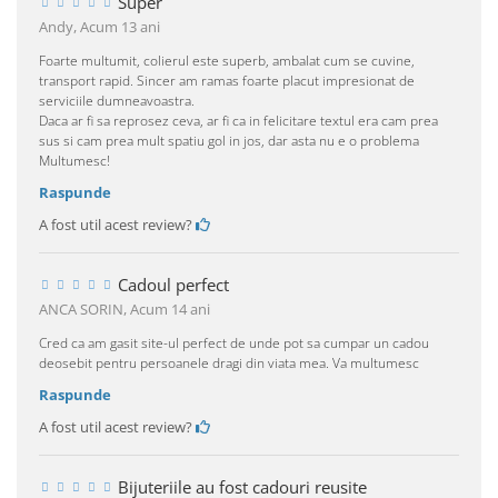
Super
Andy,
Acum 13 ani
Foarte multumit, colierul este superb, ambalat cum se cuvine,
transport rapid. Sincer am ramas foarte placut impresionat de
serviciile dumneavoastra.
Daca ar fi sa reprosez ceva, ar fi ca in felicitare textul era cam prea
sus si cam prea mult spatiu gol in jos, dar asta nu e o problema
Multumesc!
Raspunde
A fost util acest review?
Cadoul perfect
ANCA SORIN,
Acum 14 ani
Cred ca am gasit site-ul perfect de unde pot sa cumpar un cadou
deosebit pentru persoanele dragi din viata mea. Va multumesc
Raspunde
A fost util acest review?
Bijuteriile au fost cadouri reusite