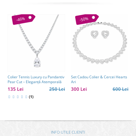
-46%
-50%
Colier Tennis Luxury cu Pandantiv
Set Cadou Colier & Cercei Hearts
Pear Cut – Eleganță Atemporală
Ari
135 Lei
250 Lei
300 Lei
600 Lei
(1)
INFO UTILE CLIENTI