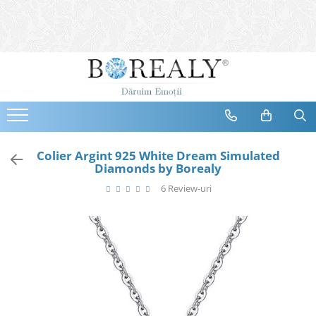
Bijuterii
Tipuri
Inele
Cercei
Bratari
Coliere
Colier Argint 925 White Dream Simulated
Diamonds by Borealy
Seturi
6 Review-uri
Brose
Tiare
Destinatari
Bijuterii Femei
Bijuterii Copii
Bijuterii Mirese
Selectii