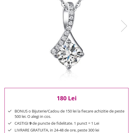
Reduceri
Cele mai noi
Cele mai vandute
Cele mai votate
Cu video
Pret
0 Lei - 100 Lei
100 Lei - 200 Lei
200 Lei - 300 Lei
300 Lei - 500 Lei
500 Lei - 1000 Lei
1000 Lei +
180 Lei
BONUS o Bijuterie/Cadou de 150 lei la fiecare achizitie de peste
500 lei. O alegi in cos.
CASTIGI
9
de puncte de fidelitate. 1 punct = 1 Lei
LIVRARE GRATUITA, in 24-48 de ore, peste 300 lei