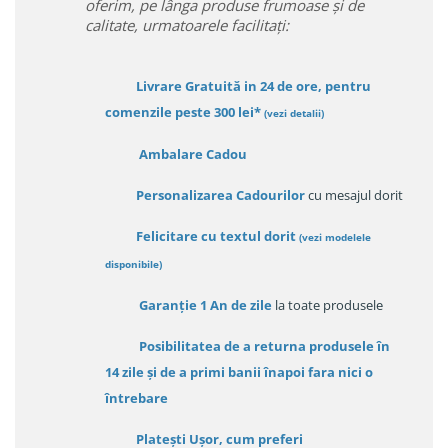
oferim, pe lânga produse frumoase și de
calitate, urmatoarele facilitați:
Livrare Gratuită in 24 de ore, pentru
comenzile peste 300 lei*
(vezi detalii)
Ambalare Cadou
Personalizarea Cadourilor
cu mesajul dorit
Felicitare cu textul dorit
(
vezi modelele
disponibile
)
Garanție
1 An de zile
la toate produsele
Posibilitatea de a returna produsele în
14 zile
și de a primi
banii înapoi fara nici o
întrebare
Platești Ușor
, cum preferi