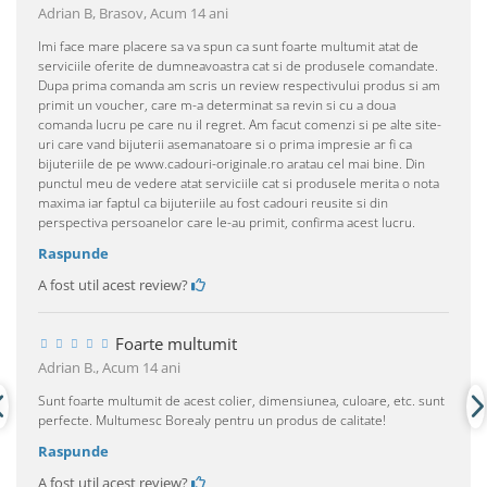
Adrian B, Brasov,
Acum 14 ani
Imi face mare placere sa va spun ca sunt foarte multumit atat de
serviciile oferite de dumneavoastra cat si de produsele comandate.
Dupa prima comanda am scris un review respectivului produs si am
primit un voucher, care m-a determinat sa revin si cu a doua
comanda lucru pe care nu il regret. Am facut comenzi si pe alte site-
uri care vand bijuterii asemanatoare si o prima impresie ar fi ca
bijuteriile de pe www.cadouri-originale.ro aratau cel mai bine. Din
punctul meu de vedere atat serviciile cat si produsele merita o nota
maxima iar faptul ca bijuteriile au fost cadouri reusite si din
perspectiva persoanelor care le-au primit, confirma acest lucru.
Raspunde
A fost util acest review?
Foarte multumit
Adrian B.,
Acum 14 ani
Sunt foarte multumit de acest colier, dimensiunea, culoare, etc. sunt
perfecte. Multumesc Borealy pentru un produs de calitate!
Raspunde
A fost util acest review?